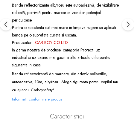
Banda reflectorizanta alb/rosu este autoadezivă, de vizibilitate
ridicată, potrivită pentru marcarea zonelor potențial
periculoase.
Pentru o rezistenta cat mai mare in timp va rugam sa aplicati
banda pe o suprafata curata si uscata.
Producator:
CAR-BOY CO.LTD
In gama noastra de produse, categoria
Protectii uz
industrial
si
uz casnic
mai gasiti si alte articole utile pentru
siguranta in casa.
Banda reflectorizantă de marcare, din adeziv poliacrilic,
autoadeziva, 10m, alb/rosu - Alege siguranta pentru copilul tau
cu ajutorul Carboysafety!
Informatii conformitate produs
Caracteristici