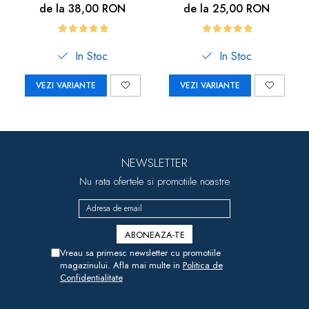
Carboysafety
avertizare, 3m,
de la 38,00 RON
de la 25,00 RON
negru/galben
In Stoc
In Stoc
VEZI VARIANTE
VEZI VARIANTE
NEWSLETTER
Nu rata ofertele si promotiile noastre
Vreau sa primesc newsletter cu promotiile
magazinului. Afla mai multe in
Politica de
Confidentialitate