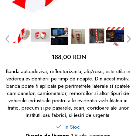
dopuri de urechi
Produse îngrijire copii
Igiena copii
188,00 RON
Banda autoadeziva, reflectorizanta, alb/rosu, este utila in
vederea evidentierii pe timp de noapte. Din acest motiv,
banda poate fi aplicata pe perimetrele laterale si spatele
camioanelor, camionetelor, remorcilor si altor tipuri de
vehicule industriale pentru a le evidentia vizibilitatea in
trafic, precum si pe pasarele, scari, coridoare ale unor
institutii sau fabrici, si iesiri de urgenta.
In Stoc
Durata de livrare:
1-5 zile lucratoare