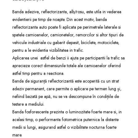
Banda adeziva, reflectorizanta, alb/rosu, este utila in vederea
evidentierii pe timp de noapte. Din acest motiv, banda
reflectorizanta auto poate fi aplicata pe perimetrele laterale si
spatele camioanelor, camionetelor, remorcilor si altor tipuri de
vehicule industriale cu gabarit depasit, biciclete, motociclete,
pentru a le evidentia vizibilitatea in trafic.
Aplicarea unei astfel de benzi ii ajuta pe participantii la trafic sa
aprecieze corect dimensiunile totale ale camioanelor oferind
astfel timp pentru a reactiona.
Banda de siguranță reflectorizantă este acoperită cu un strat
adeziv permanent, care permite o aplicare pe termen lung și,
nefiind bazată pe apă, nu se va descompune în condițiile de
testare a mediului.
Banda fosforescenta prezinta o luminozitate foarte mare si, in
acelasi timp, o performanta fotometrica puternica la distante
medii si lungi, asigurand astfel o vizibilitate nocturna foarte
mare.