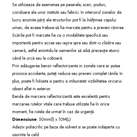
Se utilizeaza de asemenea pe pasarele, scari, poduri,
coridoare ale unor institutii sau fabrici. In interiorul zonelor de
lucru anumite părți ale structurilor pot fi la înălțimea capului
uman, de aceea trebuie să fie marcate pentru a preveni rănirea.
Scările pot fi marcate fie ca o modalitate specifică sau
importantă pentru acces sau ieșire spre sau dintr-o clădire sau
cameră, astfel amintidu-le oamenilor să aibă precauție atunci
când le urcă sau le coboară.
Prin adăugarea benzii reflectorizante in zonele care ar putea
provoca accidente, puteți reduce sau preveni complet rănile. In
plus, poate fi folosita si pentru a imbunatati vizibilitatea oricarui
obiect aflat in exterior.
Banda de marcare reflectorizantă este excelentă pentru
marcarea rutelor vitale care trebuie utilizate fie în orice
moment, fie rutele de urmat în caz de urgență.
Dimensiune
: 50mm(l) x 10M(L)
Adeziv poliacrilic pe baza de solvent si se poate indeparta cu
usurinta la cald.