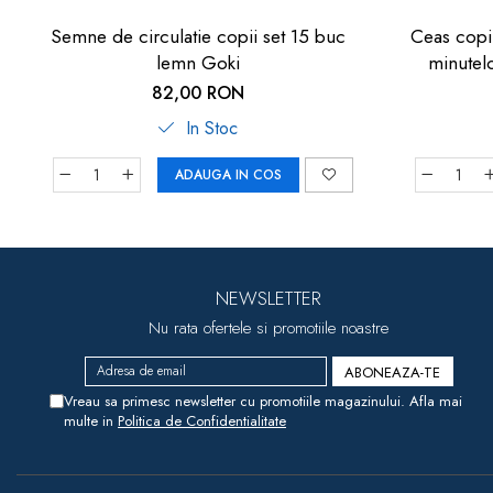
Semne de circulatie copii set 15 buc
Ceas copii
lemn Goki
minutel
82,00 RON
In Stoc
ADAUGA IN COS
NEWSLETTER
Nu rata ofertele si promotiile noastre
Vreau sa primesc newsletter cu promotiile magazinului. Afla mai
multe in
Politica de Confidentialitate