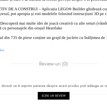
DE A CONSTRUI – Aplicația LEGO® Builder ghidează copiii într
resul, pot apropia și roti modelele folosind instrucțiuni 3D pe 
coperă mai multe idei de joacă creativă cu alte seturi (vândut
ță cu personajele din orașul Heartlake
 din 735 de piese conține un grajd de jucărie cu înălțimea de
odus
Review-uri
(0)
doresti sa iti exprimi parerea despre acest produs poti adauga un r
SCRIE UN REVIEW