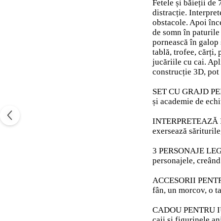
Fetele și băieții d
distracție. Interpre
obstacole. Apoi înce
de somn în paturile 
pornească în galop 
tablă, trofee, cărți
jucăriile cu cai. Ap
construcție 3D, pot 
SET CU GRAJD PENTR
și academie de echi
INTERPRETEAZĂ POVE
exersează sărituril
3 PERSONAJE LEGO® F
personajele, creând
ACCESORII PENTRU CA
fân, un morcov, o tab
CADOU PENTRU IUBIT
caii și figurinele a