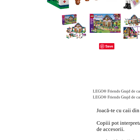
dopuri de urechi
Produse îngrijire copii
Igiena copii
Save
LEGO® Friends Grajd de cai
LEGO® Friends Grajd de cai 
Joacă-te cu caii din
Copiii pot interpret
de accesorii.