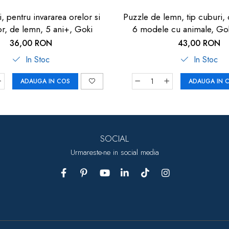
, pentru invararea orelor si
Puzzle de lemn, tip cuburi, 
or, de lemn, 5 ani+, Goki
6 modele cu animale, Gok
indemanare
36,00 RON
43,00 RON
In Stoc
In Stoc
ADAUGA IN COS
ADAUGA IN 
SOCIAL
Urmareste-ne in social media