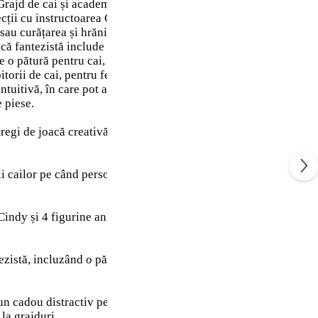
Grajd de cai și academie de echitație (42688) și au parte de mul
ecții cu instructoarea Cindy. Pune șaua pe cei 2 cai și săriți pest
 sau curățarea și hrănirea cailor. După o zi plină, e timpul pentr
ă fantezistă include o mulțime de accesorii, astfel încât copiii 
 o pătură pentru cai, obstacole, o roabă, hrănitoare cu fân, un 
itorii de cai, pentru fetele și băieții care adoră figurinele animal
tuitivă, în care pot apropia și roti modelele folosind instrucțiu
e piese.
egi de joacă creativă cu modelul detaliat LEGO® Friends Graj
or pe când personajele iau lecții, înșeuează și călăresc caii
 și 4 figurine animale, astfel încât copiii să interacționeze
tă, incluzând o pătură pentru cai, obstacole, o roabă, hrănit
ou distractiv pentru fetele și băieții de 7 ani și mai mari c
 la grajduri