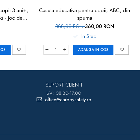
copii 3 ani+,
Casuta educativa pentru copii, ABC, din
i - Joc de
spuma
388,00 RON
360,00 RON
In Stoc
COS
ADAUGA IN COS
SUPORT CLIENTI
L-V: 08.30-17.00
office@carboysafety.ro