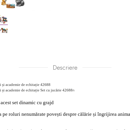
Descriere
 și academie de echitație 42688
n
și academie de echitație Set cu jucărie 42688
 acest set dinamic cu grajd
a pe roluri nenumărate povești despre călărie și îngrijirea anima