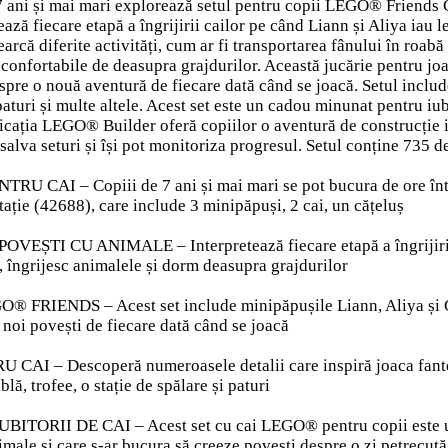
e 7 ani și mai mari explorează setul pentru copii LEGO® Friends 
tează fiecare etapă a îngrijirii cailor pe când Liann și Aliya iau l
arcă diferite activități, cum ar fi transportarea fânului în roabă
confortabile de deasupra grajdurilor. Această jucărie pentru joac
spre o nouă aventură de fiecare dată când se joacă. Setul include
, paturi și multe altele. Acest set este un cadou minunat pentru iub
licația LEGO® Builder oferă copiilor o aventură de construcție in
salva seturi și își pot monitoriza progresul. Setul conține 735 d
U CAI – Copiii de 7 ani și mai mari se pot bucura de ore într
tație (42688), care include 3 minipăpuși, 2 cai, un cățeluș
ȘTI CU ANIMALE – Interpretează fiecare etapă a îngrijirii cail
e, îngrijesc animalele și dorm deasupra grajdurilor
RIENDS – Acest set include minipăpușile Liann, Aliya și Cindy
 noi povești de fiecare dată când se joacă
I – Descoperă numeroasele detalii care inspiră joaca fantezis
lă, trofee, o stație de spălare și paturi
ORII DE CAI – Acest set cu cai LEGO® pentru copii este un cad
nimale și care s-ar bucura să creeze povești despre o zi petrecută