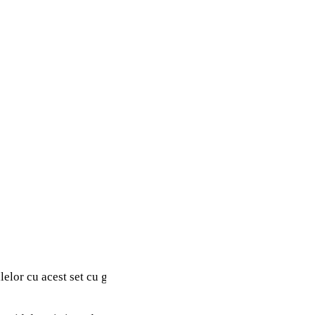
lelor cu acest set cu grajd, care include 2 cai, 3 minipăpuși și 