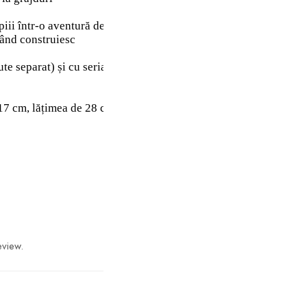
-o aventură de construcție intuitivă, în care pot salva setu
când construiesc
e separat) și cu serialul online LEGO® Friends: Un nou capitol
 17 cm, lățimea de 28 cm și adâncimea de 16 cm
eview.