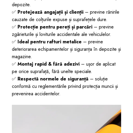
depozite.
✅
Protejează angajații și clienții
– previne rănirile
cauzate de colțurile expuse și suprafețele dure.
✅
Protecție pentru pereți și parcări
– previne
zgârieturile și loviturile accidentale ale vehiculelor.
✅
Ideal pentru rafturi metalice
– previne
deteriorarea echipamentelor și siguranța în depozite și
magazine.
✅
Montaj rapid & fără adezivi
– ușor de aplicat
pe orice suprafață, fără unelte speciale.
✅
Respectă normele de siguranță
– soluție
conformă cu reglementările privind protecția muncii și
prevenirea accidentelor.