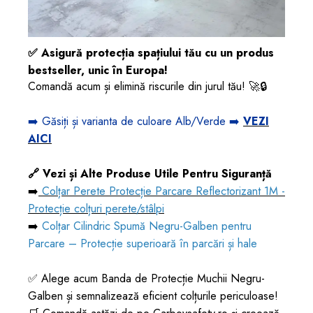
✅ Asigură protecția spațiului tău cu un produs
bestseller, unic în Europa!
Comandă acum și elimină riscurile din jurul tău! 🚀🔒
➡️ Găsiți și varianta de culoare Alb/Verde ➡️
VEZI
AICI
🔗 Vezi și Alte Produse Utile Pentru Siguranță
➡️
Colțar Perete Protecție Parcare Reflectorizant 1M -
Protecție colțuri perete/stâlpi
➡️
Colțar Cilindric Spumă Negru-Galben pentru
Parcare – Protecție superioară în parcări și hale
✅ Alege acum Banda de Protecție Muchii Negru-
Galben și semnalizează eficient colțurile periculoase!