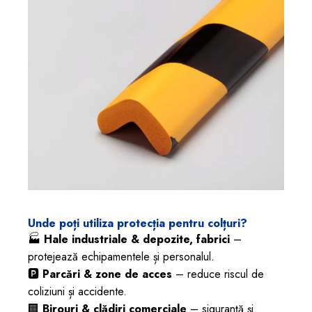
Unde poți utiliza protecția pentru colțuri?
🏭
Hale industriale & depozite, fabrici
–
protejează echipamentele și personalul.
🅿️
Parcări & zone de acces
– reduce riscul de
coliziuni și accidente.
🏢
Birouri & clădiri comerciale
– siguranță și