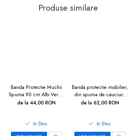
Produse similare
Banda Protectie Muchii
Banda protectie mobilier,
Spuma 90 cm Alb-Verde
din spuma de cauciuc,
| Carboysafety
maro, 2m
de la 44,00 RON
de la 62,00 RON
In Stoc
In Stoc