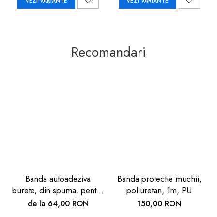
VEZI VARIANTE
VEZI VARIANTE
Recomandari
Banda autoadeziva
Banda protectie muchii,
burete, din spuma, pentru
poliuretan, 1m, PU
etansare, 1m,
de la 64,00 RON
150,00 RON
negru/galben