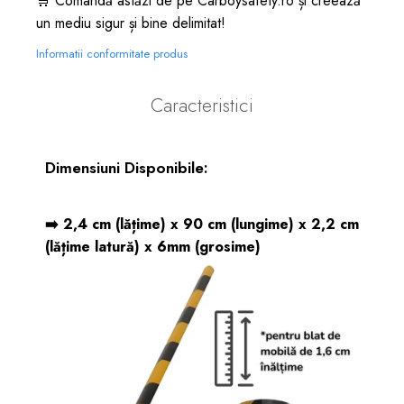
🛒 Comandă astăzi de pe Carboysafety.ro și creează
un mediu sigur și bine delimitat!
Informatii conformitate produs
Caracteristici
Dimensiuni Disponibile:
➡️
2,4 cm (lățime) x 90 cm (lungime) x 2,2 cm
(lățime latură) x 6mm (grosime)