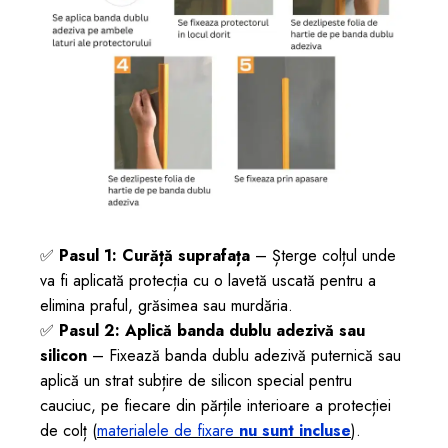
Previous
Next
✅
Pasul 1: Curăță suprafața
– Șterge colțul unde
va fi aplicată protecția cu o lavetă uscată pentru a
elimina praful, grăsimea sau murdăria.
✅
Pasul 2: Aplică banda dublu adezivă sau
silicon
– Fixează banda dublu adezivă puternică sau
aplică un strat subțire de silicon special pentru
cauciuc, pe fiecare din părțile interioare a protecției
de colț (
materialele de fixare
nu sunt incluse
).