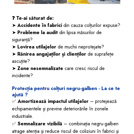
❓ Te-ai săturat de:
➤
Accidente în fabrici
din cauza colțurilor expuse?
➤
Probleme la audit
din lipsa măsurilor de
siguranță?
➤
Lovirea utilajelor
de muchii neprotejate?
➤
Rănirea angajaților și clienților
de suprafețe
ascuțite?
➤
Zone nesemnalizate
care cresc riscul de
incidente?
Protecția pentru colțuri negru-galben - La ce te
ajută ?
✅
Amortizează impactul utilajelor
– protejează
echipamentele și previne deteriorările în zonele
industriale.
✅
Semnalizare vizibilă
– combinația negru-galben
atrage atenția și reduce riscul de coliziuni în fabrici și