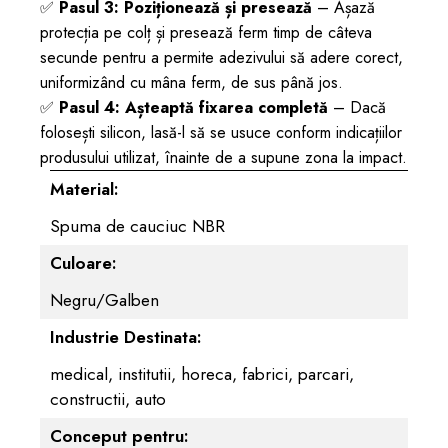
✅
Pasul 3: Poziționează și presează
– Așază
protecția pe colț și presează ferm timp de câteva
secunde pentru a permite adezivului să adere corect,
uniformizând cu mâna ferm, de sus până jos.
✅
Pasul 4: Așteaptă fixarea completă
– Dacă
folosești silicon, lasă-l să se usuce conform indicațiilor
produsului utilizat, înainte de a supune zona la impact.
Material:
Spuma de cauciuc NBR
Culoare:
Negru/Galben
Industrie Destinata:
medical,
institutii,
horeca,
fabrici,
parcari,
constructii,
auto
Conceput pentru: