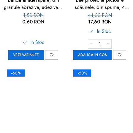
Banda antiderapare, din
Bile protecție picioare
granule abrazive, adeziva, 1
scăunele, din spuma, 4
buc, 28cm
buc, multicolor
1,50 RON
44,00 RON
0,60 RON
17,60 RON
In Stoc
In Stoc
VEZI VARIANTE
ADAUGA IN COS
-60%
-60%