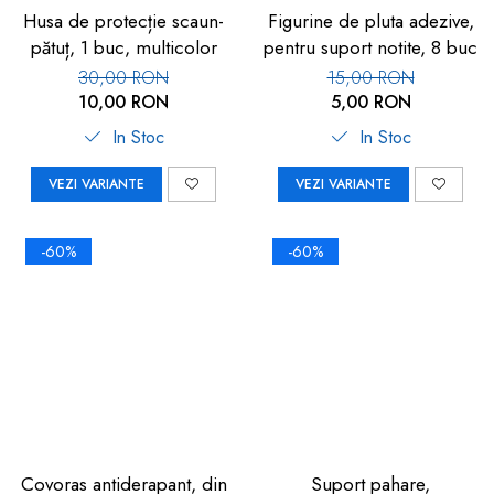
dopuri de urechi
Husa de protecție scaun-
Figurine de pluta adezive,
pătuț, 1 buc, multicolor
pentru suport notite, 8 buc
Produse îngrijire copii
30,00 RON
15,00 RON
Igiena copii
10,00 RON
5,00 RON
In Stoc
In Stoc
VEZI VARIANTE
VEZI VARIANTE
-60%
-60%
Covoras antiderapant, din
Suport pahare,