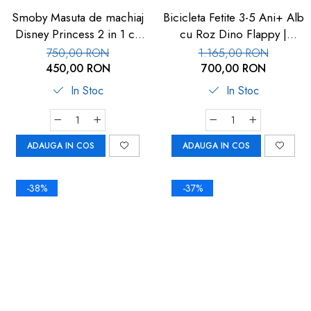
Smoby Masuta de machiaj
Bicicleta Fetite 3-5 Ani+ Alb
Disney Princess 2 in 1 cu
cu Roz Dino Flappy |
accesorii
Carboysafety
750,00 RON
1.165,00 RON
450,00 RON
700,00 RON
In Stoc
In Stoc
ADAUGA IN COS
ADAUGA IN COS
-38%
-37%