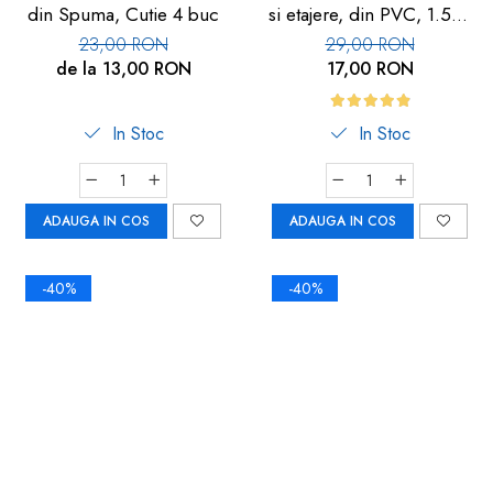
din Spuma, Cutie 4 buc
si etajere, din PVC, 1.5m,
metalizata
23,00 RON
29,00 RON
de la 13,00 RON
17,00 RON
In Stoc
In Stoc
ADAUGA IN COS
ADAUGA IN COS
-40%
-40%