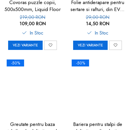
Covoras puzzle copii,
Folie antiderapare pentru
500x500mm, Liquid Floor
sertare si rafturi, din EVA,
1.5m
219,00 RON
29,00 RON
109,00 RON
14,50 RON
In Stoc
In Stoc
VEZI VARIANTE
VEZI VARIANTE
-50%
-50%
Greutate pentru baza
Bariera pentru stalpi de