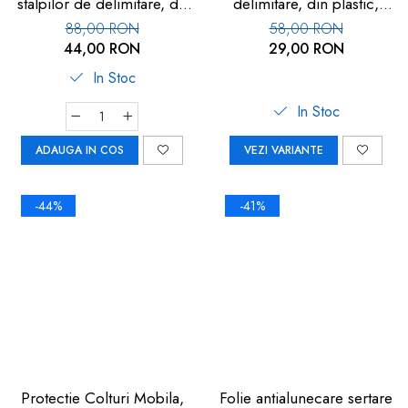
stalpilor de delimitare, de
delimitare, din plastic,
cauciuc, 360x39mm
860mm
88,00 RON
58,00 RON
44,00 RON
29,00 RON
In Stoc
In Stoc
ADAUGA IN COS
VEZI VARIANTE
-44%
-41%
Protectie Colturi Mobila,
Folie antialunecare sertare