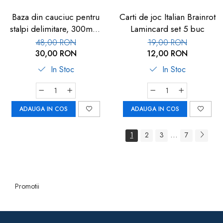
Baza din cauciuc pentru
Carti de joc Italian Brainrot
stalpi delimitare, 300mm,
Lamincard set 5 buc
neagra
48,00 RON
19,00 RON
30,00 RON
12,00 RON
In Stoc
In Stoc
ADAUGA IN COS
ADAUGA IN COS
...
1
2
3
7
Promotii