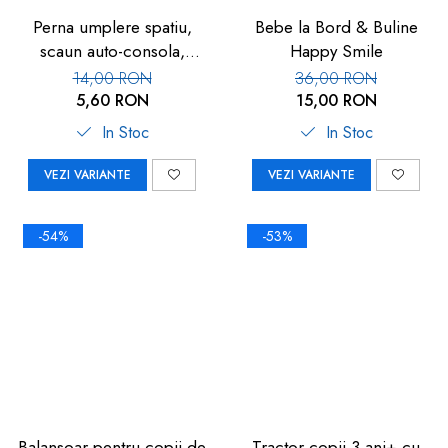
Perna umplere spatiu,
Bebe la Bord & Buline
scaun auto-consola,
Happy Smile
multicolor, 1 buc
14,00 RON
36,00 RON
5,60 RON
15,00 RON
In Stoc
In Stoc
VEZI VARIANTE
VEZI VARIANTE
-54%
-53%
Balansoar pentru copii de
Tractor copii 3 ani+ cu