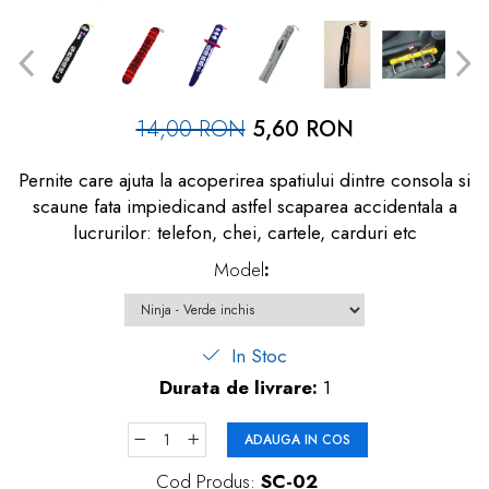
dopuri de urechi
Produse îngrijire copii
Igiena copii
14,00 RON
5,60 RON
Pernite care ajuta la acoperirea spatiului dintre consola si
scaune fata impiedicand astfel scaparea accidentala a
lucrurilor: telefon, chei, cartele, carduri etc
Model
:
In Stoc
Durata de livrare:
1
ADAUGA IN COS
Cod Produs:
SC-02