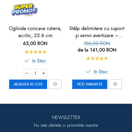
Oglinda concava rutiera,
Stâlp delimitare cu suport
acrilic, 25.6 cm
și semn avertizare –
semnalizare rapidă
65,00 RON
156,00 RON
de la 141,00 RON
In Stoc
In Stoc
ADAUGA IN COS
VEZI VARIANTE
NEWSLETTER
Nu rata ofertele si promotiile noastre