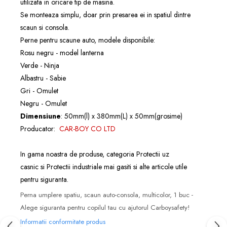
utilizata in oricare tip de masina.
Se monteaza simplu, doar prin presarea ei in spatiul dintre
scaun si consola.
Perne pentru scaune auto, modele disponibile:
Rosu negru - model lanterna
Verde - Ninja
Albastru - Sabie
Gri - Omulet
Negru - Omulet
Dimensiune
: 50mm(l) x 380mm(L) x 50mm(grosime)
Producator:
CAR-BOY CO LTD
In gama noastra de produse, categoria
Protectii uz
casnic
si
Protectii industriale
mai gasiti si alte articole utile
pentru siguranta.
Perna umplere spatiu, scaun auto-consola, multicolor, 1 buc -
Alege siguranta pentru copilul tau cu ajutorul Carboysafety!
Informatii conformitate produs