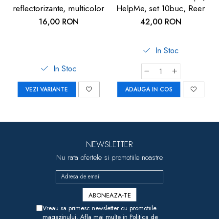
reflectorizante, multicolor
HelpMe, set 10buc, Reer
16,00 RON
42,00 RON
In Stoc
In Stoc
VEZI VARIANTE
ADAUGA IN COS
NEWSLETTER
Nu rata ofertele si promotiile noastre
Vreau sa primesc newsletter cu promotiile
magazinului. Afla mai multe in
Politica de