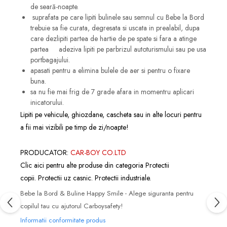
de seară-noapte.
suprafata pe care lipiti bulinele sau semnul cu Bebe la Bord
trebuie sa fie curata, degresata si uscata in prealabil, dupa
care dezlipiti partea de hartie de pe spate si fara a atinge
partea adeziva lipiti pe parbrizul autoturismului sau pe usa
portbagajului.
apasati pentru a elimina bulele de aer si pentru o fixare
buna.
sa nu fie mai frig de 7 grade afara in momentru aplicari
inicatorului.
Lipiti pe vehicule, ghiozdane, cascheta sau in alte locuri pentru
a fii mai vizibili pe timp de zi/noapte!
PRODUCATOR:
CAR-BOY CO.LTD
Clic
aici
pentru alte produse din categoria
Protectii
copii.
Protectii uz casnic.
Protectii industriale.
Bebe la Bord & Buline Happy Smile - Alege siguranta pentru
copilul tau cu ajutorul Carboysafety!
Informatii conformitate produs