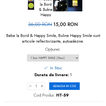
dopuri de urechi
Produse îngrijire copii
Igiena copii
36,00 RON
15,00 RON
Bebe la Bord & Happy Smile, Buline Happy Smile sunt
articole reflectorizante, autoadezive.
Opțiune
:
In Stoc
Durata de livrare:
1
ADAUGA IN COS
Cod Produs:
HT-59