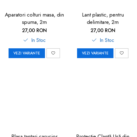
Aparatori colturi masa, din
Lant plastic, pentru
spuma, 2m
delimitare, 2m
27,00 RON
27,00 RON
In Stoc
In Stoc
VEZI VARIANTE
VEZI VARIANTE
Plasa tantari carucior
Protecție Clanță Ușă din