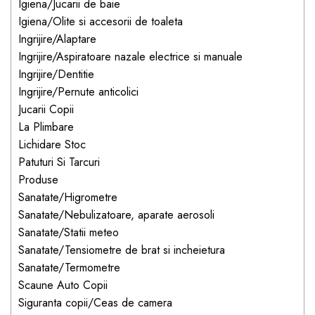
Igiena/Jucarii de baie
dopuri de urechi
Igiena/Olite si accesorii de toaleta
Produse îngrijire copii
Ingrijire/Alaptare
Ingrijire/Aspiratoare nazale electrice si manuale
Igiena copii
Ingrijire/Dentitie
Ingrijire/Pernute anticolici
Jucarii Copii
La Plimbare
Lichidare Stoc
Patuturi Si Tarcuri
Produse
Sanatate/Higrometre
Sanatate/Nebulizatoare, aparate aerosoli
Sanatate/Statii meteo
Sanatate/Tensiometre de brat si incheietura
Sanatate/Termometre
Scaune Auto Copii
Siguranta copii/Ceas de camera