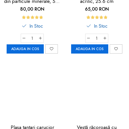
din particule minerale, 5m,
acrilic, 25.6 cm
neagra cu dunga
80,00 RON
65,00 RON
fosforescenta
In Stoc
In Stoc
ADAUGA IN COS
ADAUGA IN COS
Plasa tantari carucior
Vestă răcoroasă cu