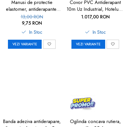
Manusi de protectie
Covor PVC Antiderapant
elastomer, antiderapante,
10m Uz Industrial, Hoteluri |
set 100 buc
Carboysafety
13,00 RON
1.017,00 RON
9,75 RON
In Stoc
In Stoc
VEZI VARIANTE
VEZI VARIANTE
Banda adeziva antiderapare,
Oglinda concava rutiera,