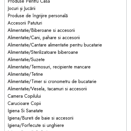
Jucarii pentru bebelusi
Produse Pentru Casă
Produse de protecție
Cărucioare copii
Jocuri și Jucării
mobilier industrial
Jocuri de familie sau grup
Produse de îngrijire personală
Accesorii Cărucioare
Bandă avertizare
Masinute, avioane,
Accesorii Patuturi
Set protecții copii
motociclete
Alimentatie/Biberoane si accesorii
Alimentatie/Cani, pahare si accesorii
Scaune auto copii
Jocuri de pictura si desen
Alimentatie/Cantare alimentatie pentru bucatarie
Siguranță auto copii
Jucarii muzicale
Alimentatie/Sterilizatoare biberoane
Tapet protector perete
Jucării educative copii
Alimentatie/Suzete
camera copiilor
Alimentatie/Termosuri, recipiente mancare
Biciclete și Triciclete
Alimentatie/Tetine
Incălzitoare biberoane
Alimentatie/Timer si cronometru de bucatarie
copii
Alimentatie/Vesela, tacamuri si accesorii
Termosuri, recipiente
Camera Copilului
mâncare pentru copii
Carucioare Copii
Suzete bebe
Igiena Si Sanatate
Igiena/Bureti de baie si accesorii
Termometre copii
Igiena/Forfecute si unghiere
Căști antifonice copii și