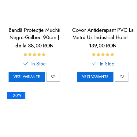
Bandă Protecție Muchii
Covor Antiderapant PVC La
Negru-Galben 90cm |
Metru Uz Industrial Hoteluri
Carboysafety
| Carboysafety
de la 38,00 RON
139,00 RON
In Stoc
In Stoc
VEZI VARIANTE
VEZI VARIANTE
-20%