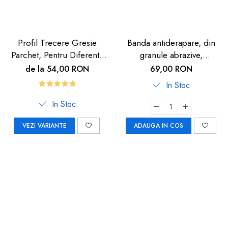
Profil Trecere Gresie
Banda antiderapare, din
Parchet, Pentru Diferenta
granule abrazive,
de Nivel, Culoare Lemn
autoadeziva, 5m, neagra
de la 54,00 RON
69,00 RON
Închis, Autoadeziv, 90cm
In Stoc
In Stoc
VEZI VARIANTE
ADAUGA IN COS