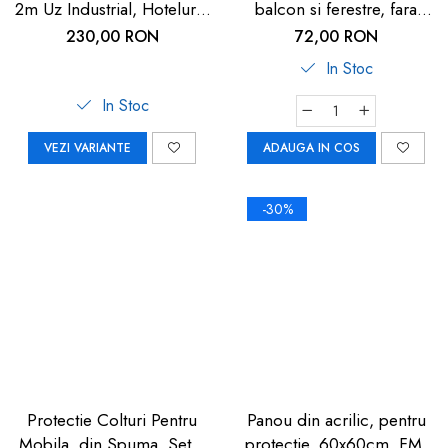
2m Uz Industrial, Hoteluri |
balcon si ferestre, fara
Carboysafey
gaurire sau lipire, gri
230,00 RON
72,00 RON
antracit, Reer WinLock
In Stoc
70021
In Stoc
VEZI VARIANTE
ADAUGA IN COS
-30%
Protectie Colturi Pentru
Panou din acrilic, pentru
Mobila, din Spuma, Set 4
protectie, 60x60cm, FM-