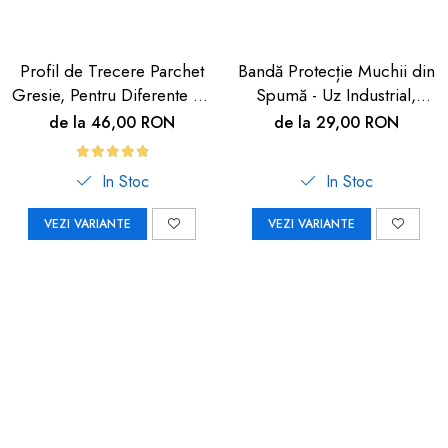
Profil de Trecere Parchet
Bandă Protecție Muchii din
Gresie, Pentru Diferente de
Spumă - Uz Industrial,
Nivel, Autoadeziv, Culoare
Crem, 90cm | Car Boy
de la 46,00 RON
de la 29,00 RON
Lemn Deschis, 90cm
Safety
In Stoc
In Stoc
VEZI VARIANTE
VEZI VARIANTE