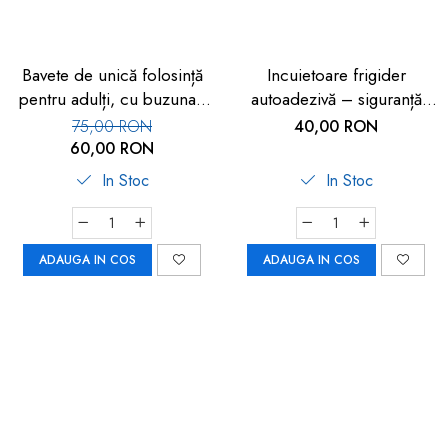
Bavete de unică folosință
Incuietoare frigider
pentru adulți, cu buzunar,
autoadezivă – siguranță
set 50 buc, FM-108
copii 2 buc
75,00 RON
40,00 RON
60,00 RON
In Stoc
In Stoc
ADAUGA IN COS
ADAUGA IN COS