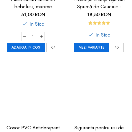
bebelusi, marime
Spumă de Cauciuc -
universala, neagra, Reer
Siguranță pentru Copii |
51,00 RON
18,50 RON
BiteSafe
Car Boy Safety
In Stoc
In Stoc
ADAUGA IN COS
VEZI VARIANTE
Covor PVC Antiderapant
Siguranta pentru usi de