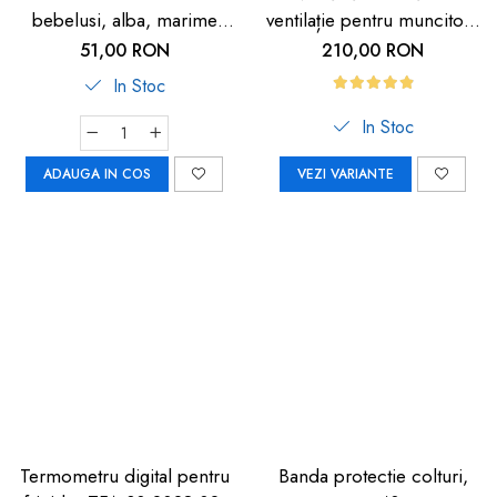
bebelusi, alba, marime
ventilație pentru muncitori,
universala, Reer BiteSafe
sportivi și HORECA
51,00 RON
210,00 RON
In Stoc
In Stoc
ADAUGA IN COS
VEZI VARIANTE
Termometru digital pentru
Banda protectie colturi,