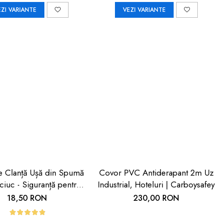
EZI VARIANTE
VEZI VARIANTE
ie Clanță Ușă din Spumă
Covor PVC Antiderapant 2m Uz
iuc - Siguranță pentru
Industrial, Hoteluri | Carboysafey
ii | Car Boy Safety
18,50 RON
230,00 RON