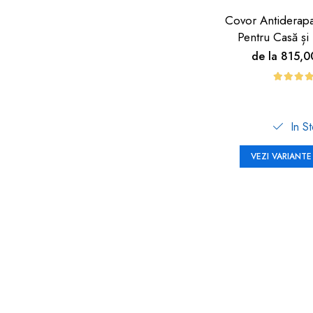
Covor Antiderap
Pentru Casă și 
Carboysa
de la 815,
In S
VEZI VARIANTE