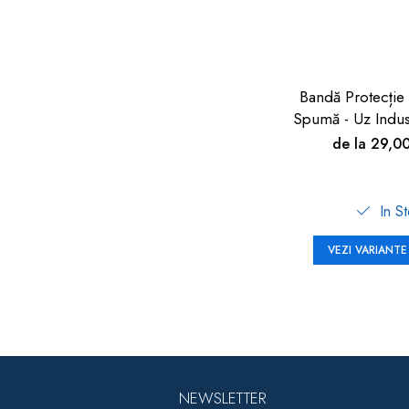
Bandă Protecție
Spumă - Uz Indus
90cm | Car Bo
de la 29,0
In S
VEZI VARIANTE
NEWSLETTER