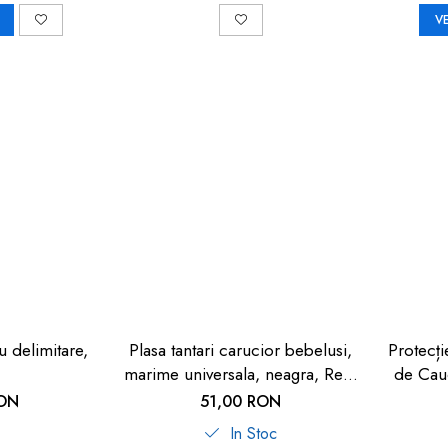
V
u delimitare,
Plasa tantari carucior bebelusi,
Protecț
marime universala, neagra, Reer
de Cauc
BiteSafe
Cop
RON
51,00 RON
In Stoc