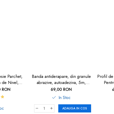
esie Parchet,
Banda antiderapare, din granule
Profil de
a de Nivel,
abrazive, autoadeziva, 5m,
Pentr
 Închis,
neagra
Autoa
0 RON
69,00 RON
, 90cm
In Stoc
toc
ADAUGA IN COS