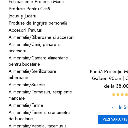
Jucarii pentru bebelusi
Echipamente Protecția Muncii
Produse de protecție
Cărucioare copii
Produse Pentru Casă
mobilier industrial
Jocuri de familie sau grup
Jocuri și Jucării
Accesorii Cărucioare
Bandă avertizare
Masinute, avioane,
Produse de îngrijire personală
Set protecții copii
motociclete
Accesorii Patuturi
Scaune auto copii
Jocuri de pictura si desen
Alimentatie/Biberoane si accesorii
Alimentatie/Cani, pahare si
Siguranță auto copii
Jucarii muzicale
accesorii
Tapet protector perete
Jucării educative copii
Alimentatie/Cantare alimentatie
camera copiilor
pentru bucatarie
Biciclete și Triciclete
Alimentatie/Sterilizatoare
Bandă Protecție M
Incălzitoare biberoane
biberoane
Galben 90cm | C
copii
Alimentatie/Suzete
de la 38,0
Termosuri, recipiente
Alimentatie/Termosuri, recipiente
mâncare pentru copii
mancare
Alimentatie/Tetine
In S
Suzete bebe
Alimentatie/Timer si cronometru
Termometre copii
de bucatarie
VEZI VARIANTE
Alimentatie/Vesela, tacamuri si
Căști antifonice copii și