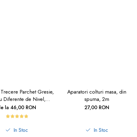
 Trecere Parchet Gresie,
Aparatori colturi masa, din
u Diferente de Nivel,
spuma, 2m
deziv, Culoare Lemn
de la 46,00 RON
27,00 RON
Deschis, 90cm
In Stoc
In Stoc