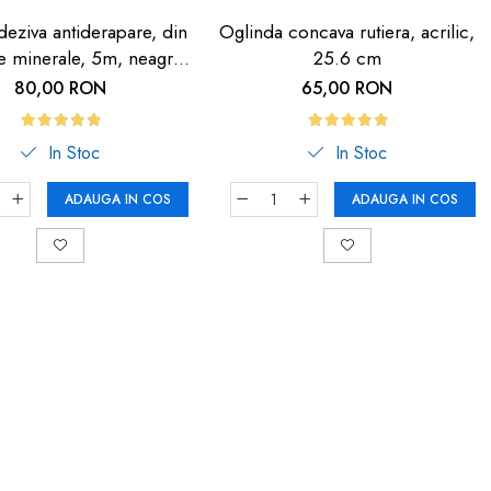
eziva antiderapare, din
Oglinda concava rutiera, acrilic,
le minerale, 5m, neagra
25.6 cm
dunga fosforescenta
80,00 RON
65,00 RON
In Stoc
In Stoc
ADAUGA IN COS
ADAUGA IN COS