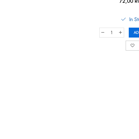
gri antracit, Reer
72,00 
In S
AD