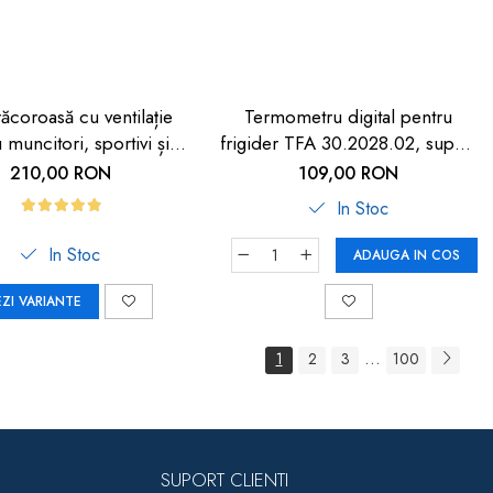
răcoroasă cu ventilație
Termometru digital pentru
 muncitori, sportivi și
frigider TFA 30.2028.02, suport
HORECA
magnetic
210,00 RON
109,00 RON
In Stoc
In Stoc
ADAUGA IN COS
EZI VARIANTE
...
1
2
3
100
SUPORT CLIENTI