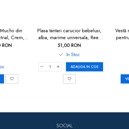
 Muchii din
Plasa tantari carucior bebelusi,
Vestă 
trial, Crem,
alba, marime universala, Reer
pentru
y Safety
BiteSafe
0 RON
51,00 RON
In Stoc
toc
ADAUGA IN COS
V
SOCIAL