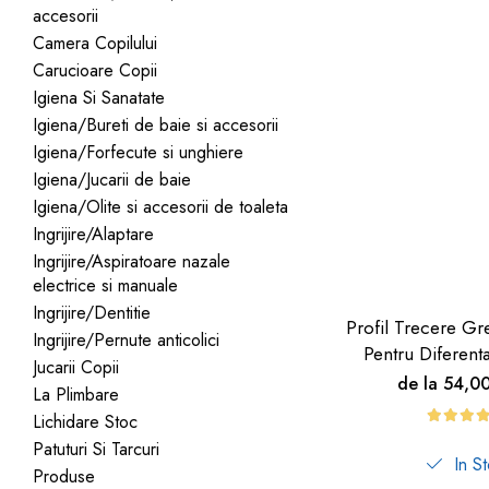
accesorii
dopuri de urechi
Camera Copilului
Produse îngrijire copii
Carucioare Copii
Igiena copii
Igiena Si Sanatate
Igiena/Bureti de baie si accesorii
Igiena/Forfecute si unghiere
Igiena/Jucarii de baie
Igiena/Olite si accesorii de toaleta
Ingrijire/Alaptare
Ingrijire/Aspiratoare nazale
electrice si manuale
Ingrijire/Dentitie
Profil Trecere Gr
Ingrijire/Pernute anticolici
Pentru Diferent
Jucarii Copii
Culoare Lemn
de la 54,0
La Plimbare
Autoadeziv
Lichidare Stoc
Patuturi Si Tarcuri
In S
Produse