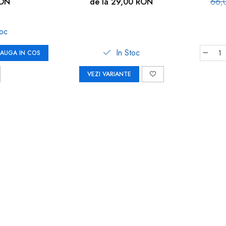
 WinLock 70021
RON
de la 29,00 RON
66,
toc
In Stoc
AUGA IN COS
VEZI VARIANTE