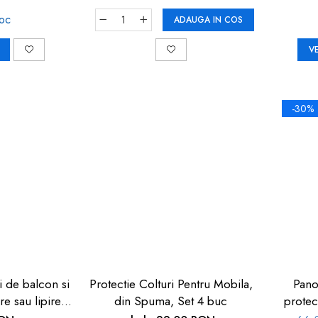
toc
ADAUGA IN COS
V
-30%
i de balcon si
Protectie Colturi Pentru Mobila,
Pano
re sau lipire,
din Spuma, Set 4 buc
protec