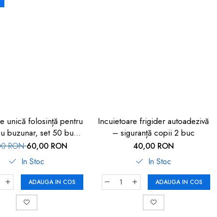
e unică folosință pentru
Incuietoare frigider autoadezivă
 cu buzunar, set 50 buc,
– siguranță copii 2 buc
FM-108
00 RON
60,00 RON
40,00 RON
In Stoc
In Stoc
ADAUGA IN COS
ADAUGA IN COS