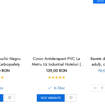
-20%
uchii Negru-
Covor Antiderapant PVC La
Bavete d
arboysafety
Metru Uz Industrial Hoteluri |
adulți,
Carboysafety
0 RON
139,00 RON
75,
toc
In Stoc
VEZI VARIANTE