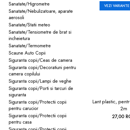
Sanatate/Higrometre
VEZI VARIANTE
Sanatate/Nebulizatoare, aparate
aerosoli
Sanatate/Statii meteo
Sanatate/Tensiometre de brat si
incheietura
Sanatate/Termometre
Scaune Auto Copii
Siguranta copii/Ceas de camera
Siguranta copii/Decoratiuni pentru
camera copilului
Siguranta copii/Lampi de veghe
Siguranta copii/Porti si tarcuri de
siguranta
Lant plastic, pentr
Siguranta copii/Protectii copii
pentru carucior
2m
Siguranta copii/Protectii copii
27,00 
pentru casa
Siguranta copii/Protectii copii