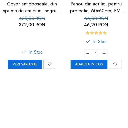
Covor antioboseala, din
Panou din acrilic, pentru
spuma de cauciuc, negru, 1
protectie, 60x60cm, FM-
buc
113
465,00 RON
66,00 RON
372,00 RON
46,20 RON
In Stoc
In Stoc
VEZI VARIANTE
ADAUGA IN COS