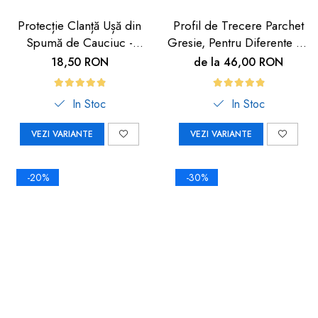
Protecție Clanță Ușă din
Profil de Trecere Parchet
Spumă de Cauciuc -
Gresie, Pentru Diferente de
Siguranță pentru Copii |
Nivel, Autoadeziv, Culoare
18,50 RON
de la 46,00 RON
Car Boy Safety
Lemn Deschis, 90cm
In Stoc
In Stoc
VEZI VARIANTE
VEZI VARIANTE
-20%
-30%