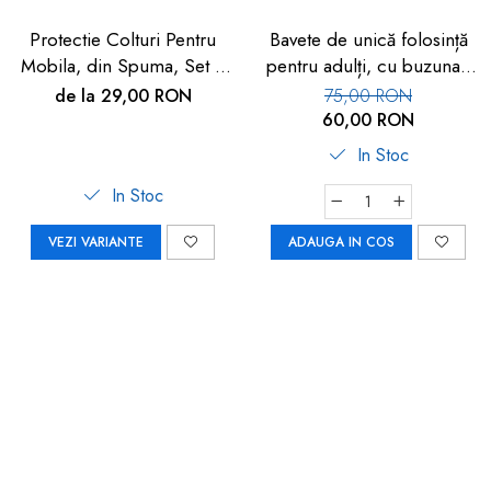
Protectie Colturi Pentru
Bavete de unică folosință
Mobila, din Spuma, Set 4
pentru adulți, cu buzunar,
buc
set 50 buc, FM-108
de la 29,00 RON
75,00 RON
60,00 RON
In Stoc
In Stoc
VEZI VARIANTE
ADAUGA IN COS