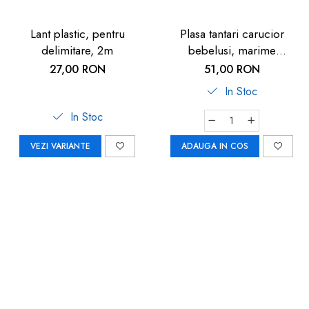
Lant plastic, pentru
Plasa tantari carucior
delimitare, 2m
bebelusi, marime
universala, neagra, Reer
27,00 RON
51,00 RON
BiteSafe
In Stoc
In Stoc
VEZI VARIANTE
ADAUGA IN COS