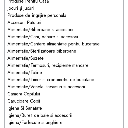
Jucarii pentru bebelusi
Produse Pentru Casă
Produse de protecție
Cărucioare copii
Jocuri și Jucării
mobilier industrial
Jocuri de familie sau grup
Produse de îngrijire personală
Accesorii Cărucioare
Bandă avertizare
Masinute, avioane,
Accesorii Patuturi
Set protecții copii
motociclete
Alimentatie/Biberoane si accesorii
Alimentatie/Cani, pahare si accesorii
Scaune auto copii
Jocuri de pictura si desen
Alimentatie/Cantare alimentatie pentru bucatarie
Siguranță auto copii
Jucarii muzicale
Alimentatie/Sterilizatoare biberoane
Tapet protector perete
Jucării educative copii
Alimentatie/Suzete
camera copiilor
Alimentatie/Termosuri, recipiente mancare
Biciclete și Triciclete
Alimentatie/Tetine
Incălzitoare biberoane
Alimentatie/Timer si cronometru de bucatarie
copii
Alimentatie/Vesela, tacamuri si accesorii
Termosuri, recipiente
Camera Copilului
mâncare pentru copii
Carucioare Copii
Suzete bebe
Igiena Si Sanatate
Igiena/Bureti de baie si accesorii
Termometre copii
Igiena/Forfecute si unghiere
Căști antifonice copii și