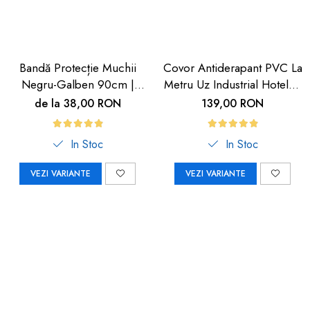
Bandă Protecție Muchii
Covor Antiderapant PVC La
Negru-Galben 90cm |
Metru Uz Industrial Hoteluri
Carboysafety
| Carboysafety
de la 38,00 RON
139,00 RON
In Stoc
In Stoc
VEZI VARIANTE
VEZI VARIANTE