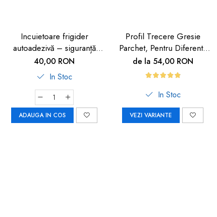
Incuietoare frigider
Profil Trecere Gresie
autoadezivă – siguranță
Parchet, Pentru Diferenta
copii 2 buc
de Nivel, Culoare Lemn
40,00 RON
de la 54,00 RON
Închis, Autoadeziv, 90cm
In Stoc
In Stoc
ADAUGA IN COS
VEZI VARIANTE