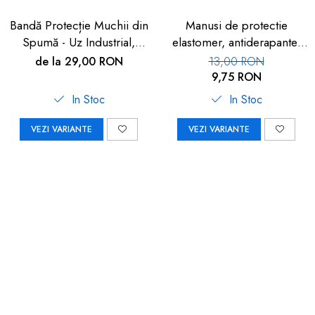
Bandă Protecție Muchii din
Manusi de protectie
Spumă - Uz Industrial,
elastomer, antiderapante,
Crem, 90cm | Car Boy
set 100 buc
de la 29,00 RON
13,00 RON
Safety
9,75 RON
In Stoc
In Stoc
VEZI VARIANTE
VEZI VARIANTE