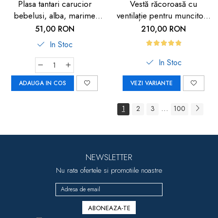
Plasa tantari carucior
Vestă răcoroasă cu
bebelusi, alba, marime
ventilație pentru muncitori,
universala, Reer BiteSafe
sportivi și HORECA
51,00 RON
210,00 RON
In Stoc
In Stoc
ADAUGA IN COS
VEZI VARIANTE
...
1
2
3
100
NEWSLETTER
Nu rata ofertele si promotiile noastre