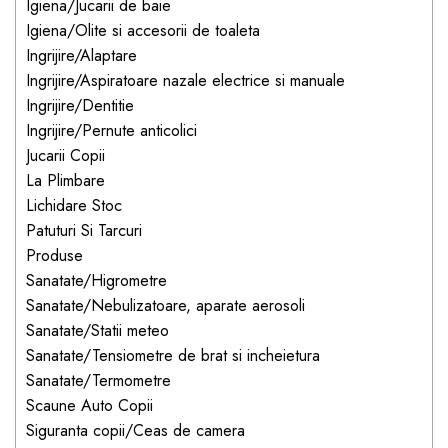
Igiena/Jucarii de baie
dopuri de urechi
Igiena/Olite si accesorii de toaleta
Produse îngrijire copii
Ingrijire/Alaptare
Ingrijire/Aspiratoare nazale electrice si manuale
Igiena copii
Ingrijire/Dentitie
Ingrijire/Pernute anticolici
Jucarii Copii
La Plimbare
Lichidare Stoc
Patuturi Si Tarcuri
Produse
Sanatate/Higrometre
Sanatate/Nebulizatoare, aparate aerosoli
Sanatate/Statii meteo
Sanatate/Tensiometre de brat si incheietura
Sanatate/Termometre
Scaune Auto Copii
Siguranta copii/Ceas de camera