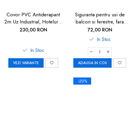
Covor PVC Antiderapant
Siguranta pentru usi de
2m Uz Industrial, Hoteluri |
balcon si ferestre, fara
Carboysafey
gaurire sau lipire, gri
230,00 RON
72,00 RON
antracit, Reer WinLock
In Stoc
70021
In Stoc
VEZI VARIANTE
ADAUGA IN COS
-20%