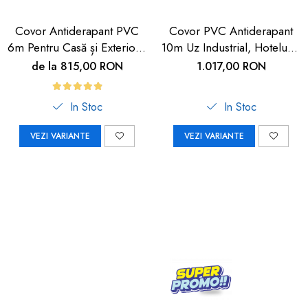
Covor Antiderapant PVC
Covor PVC Antiderapant
6m Pentru Casă și Exterior |
10m Uz Industrial, Hoteluri |
Carboysafety
Carboysafety
de la 815,00 RON
1.017,00 RON
In Stoc
In Stoc
VEZI VARIANTE
VEZI VARIANTE