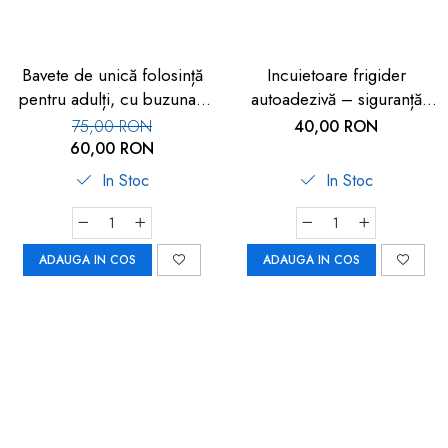
Bavete de unică folosință
Incuietoare frigider
pentru adulți, cu buzunar,
autoadezivă – siguranță
set 50 buc, FM-108
copii 2 buc
75,00 RON
40,00 RON
60,00 RON
In Stoc
In Stoc
ADAUGA IN COS
ADAUGA IN COS