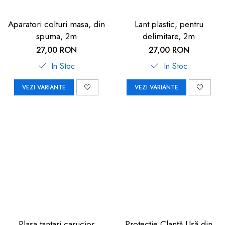
Aparatori colturi masa, din
Lant plastic, pentru
spuma, 2m
delimitare, 2m
27,00 RON
27,00 RON
In Stoc
In Stoc
VEZI VARIANTE
VEZI VARIANTE
Plasa tantari carucior
Protecție Clanță Ușă din