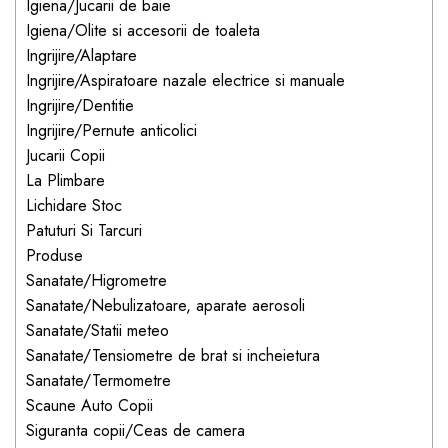
Igiena/Jucarii de baie
dopuri de urechi
Igiena/Olite si accesorii de toaleta
Produse îngrijire copii
Ingrijire/Alaptare
Ingrijire/Aspiratoare nazale electrice si manuale
Igiena copii
Ingrijire/Dentitie
Ingrijire/Pernute anticolici
Jucarii Copii
La Plimbare
Lichidare Stoc
Patuturi Si Tarcuri
Produse
Sanatate/Higrometre
Sanatate/Nebulizatoare, aparate aerosoli
Sanatate/Statii meteo
Sanatate/Tensiometre de brat si incheietura
Sanatate/Termometre
Scaune Auto Copii
Siguranta copii/Ceas de camera