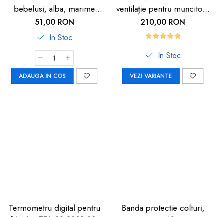
bebelusi, alba, marime
ventilație pentru muncitori,
universala, Reer BiteSafe
sportivi și HORECA
51,00 RON
210,00 RON
In Stoc
In Stoc
ADAUGA IN COS
VEZI VARIANTE
Termometru digital pentru
Banda protectie colturi,