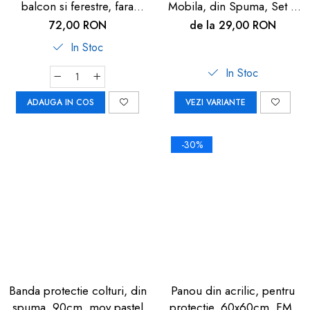
balcon si ferestre, fara
Mobila, din Spuma, Set 4
gaurire sau lipire, gri
buc
72,00 RON
de la 29,00 RON
antracit, Reer WinLock
In Stoc
70021
In Stoc
ADAUGA IN COS
VEZI VARIANTE
-30%
Banda protectie colturi, din
Panou din acrilic, pentru
spuma, 90cm, mov pastel
protectie, 60x60cm, FM-