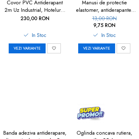
Covor PVC Antiderapant
Manusi de protectie
2m Uz Industrial, Hoteluri |
elastomer, antiderapante,
Carboysafey
set 100 buc
230,00 RON
13,00 RON
9,75 RON
In Stoc
In Stoc
VEZI VARIANTE
VEZI VARIANTE
Banda adeziva antiderapare,
Oglinda concava rutiera,