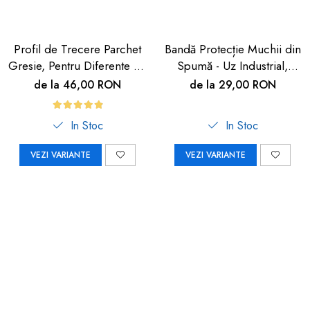
Profil de Trecere Parchet
Bandă Protecție Muchii din
Gresie, Pentru Diferente de
Spumă - Uz Industrial,
Nivel, Autoadeziv, Culoare
Crem, 90cm | Car Boy
de la 46,00 RON
de la 29,00 RON
Lemn Deschis, 90cm
Safety
In Stoc
In Stoc
VEZI VARIANTE
VEZI VARIANTE