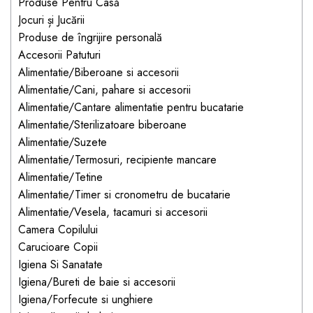
Jucarii pentru bebelusi
Produse Pentru Casă
Produse de protecție
Cărucioare copii
Jocuri și Jucării
mobilier industrial
Jocuri de familie sau grup
Produse de îngrijire personală
Accesorii Cărucioare
Bandă avertizare
Masinute, avioane,
Accesorii Patuturi
Set protecții copii
motociclete
Alimentatie/Biberoane si accesorii
Alimentatie/Cani, pahare si accesorii
Scaune auto copii
Jocuri de pictura si desen
Alimentatie/Cantare alimentatie pentru bucatarie
Siguranță auto copii
Jucarii muzicale
Alimentatie/Sterilizatoare biberoane
Tapet protector perete
Jucării educative copii
Alimentatie/Suzete
camera copiilor
Alimentatie/Termosuri, recipiente mancare
Biciclete și Triciclete
Alimentatie/Tetine
Incălzitoare biberoane
Alimentatie/Timer si cronometru de bucatarie
copii
Alimentatie/Vesela, tacamuri si accesorii
Termosuri, recipiente
Camera Copilului
mâncare pentru copii
Carucioare Copii
Suzete bebe
Igiena Si Sanatate
Igiena/Bureti de baie si accesorii
Termometre copii
Igiena/Forfecute si unghiere
Căști antifonice copii și