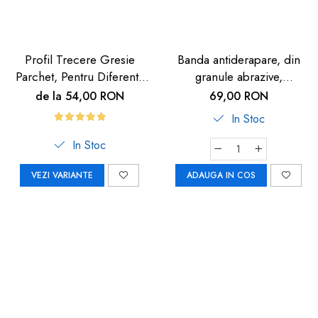
Profil Trecere Gresie
Banda antiderapare, din
Parchet, Pentru Diferenta
granule abrazive,
de Nivel, Culoare Lemn
autoadeziva, 5m, neagra
de la 54,00 RON
69,00 RON
Închis, Autoadeziv, 90cm
In Stoc
In Stoc
VEZI VARIANTE
ADAUGA IN COS