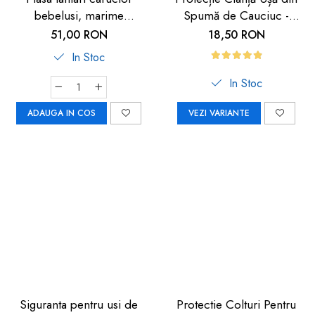
bebelusi, marime
Spumă de Cauciuc -
universala, neagra, Reer
Siguranță pentru Copii |
51,00 RON
18,50 RON
BiteSafe
Car Boy Safety
In Stoc
In Stoc
ADAUGA IN COS
VEZI VARIANTE
Siguranta pentru usi de
Protectie Colturi Pentru