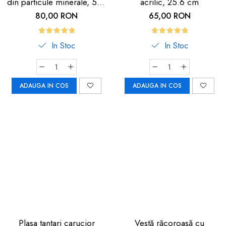
din particule minerale, 5m,
acrilic, 25.6 cm
neagra cu dunga
80,00 RON
65,00 RON
fosforescenta
In Stoc
In Stoc
ADAUGA IN COS
ADAUGA IN COS
Plasa tantari carucior
Vestă răcoroasă cu