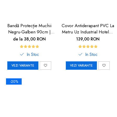
Bandă Protecție Muchii
Covor Antiderapant PVC La
Negru-Galben 90cm |
Metru Uz Industrial Hoteluri
Carboysafety
| Carboysafety
de la 38,00 RON
139,00 RON
In Stoc
In Stoc
VEZI VARIANTE
VEZI VARIANTE
-20%