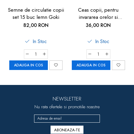
Semne de circulatie copii
Ceas copii, pentru
set 15 buc lemn Goki
invararea orelor si
minutelor, de lemn, 5
82,00 RON
36,00 RON
ani+, Goki
In Stoc
In Stoc
ADAUGA IN COS
ADAUGA IN COS
NEWSLETTER
Nu rata ofertele si promotiile noastre