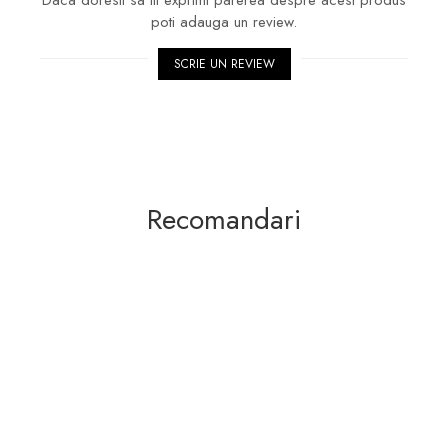
Daca doresti sa iti exprimi parerea despre acest produs
poti adauga un review.
SCRIE UN REVIEW
Recomandari