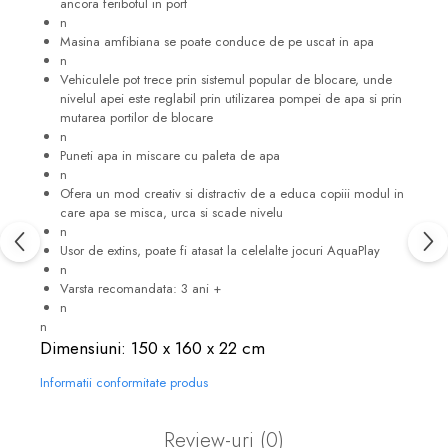
ancora feribotul in port
n
Masina amfibiana se poate conduce de pe uscat in apa
n
Vehiculele pot trece prin sistemul popular de blocare, unde
nivelul apei este reglabil prin utilizarea pompei de apa si prin
mutarea portilor de blocare
n
Puneti apa in miscare cu paleta de apa
n
Ofera un mod creativ si distractiv de a educa copiii modul in
care apa se misca, urca si scade nivelu
n
Usor de extins, poate fi atasat la celelalte jocuri AquaPlay
n
Varsta recomandata: 3 ani +
n
n
Dimensiuni: 150 x 160 x 22 cm
Informatii conformitate produs
Review-uri
(0)