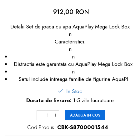
dopuri de urechi
912,00 RON
Produse îngrijire copii
Detalii Set de joaca cu apa AquaPlay Mega Lock Box
Igiena copii
n
Caracteristici:
n
n
Distractia este garantata cu AquaPlay Mega Lock Box
n
Setul include intreaga familie de figurine AquaPl
In Stoc
Durata de livrare:
1-5 zile lucratoare
ADAUGA IN COS
Cod Produs:
CBK-S8700001544