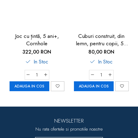
Joc cu țintă, 5 ani+,
Cuburi construit, din
Cornhole
lemn, pentru copii, 50
piese, Goki
322,00 RON
80,00 RON
In Stoc
In Stoc
ADAUGA IN COS
ADAUGA IN COS
NEWSLETTER
Nu rata ofertele si promotiile noastre