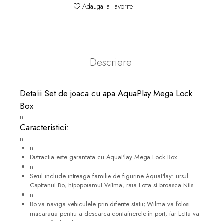
Adauga la Favorite
Descriere
Detalii Set de joaca cu apa AquaPlay Mega Lock
Box
n
Caracteristici:
n
n
Distractia este garantata cu AquaPlay Mega Lock Box
n
Setul include intreaga familie de figurine AquaPlay: ursul
Capitanul Bo, hipopotamul Wilma, rata Lotta si broasca Nils
n
Bo va naviga vehiculele prin diferite statii; Wilma va folosi
macaraua pentru a descarca containerele in port, iar Lotta va