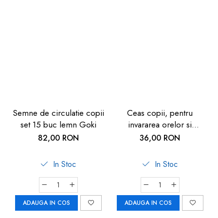
Semne de circulatie copii
Ceas copii, pentru
set 15 buc lemn Goki
invararea orelor si
minutelor, de lemn, 5
82,00 RON
36,00 RON
ani+, Goki
In Stoc
In Stoc
ADAUGA IN COS
ADAUGA IN COS