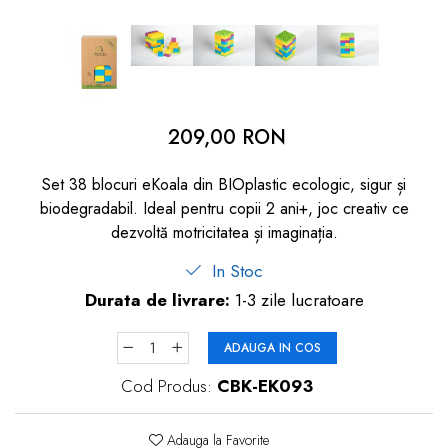
dopuri de urechi
Produse îngrijire copii
Igiena copii
209,00 RON
Set 38 blocuri eKoala din BIOplastic ecologic, sigur și
biodegradabil. Ideal pentru copii 2 ani+, joc creativ ce
dezvoltă motricitatea și imaginația.
In Stoc
Durata de livrare:
1-3 zile lucratoare
ADAUGA IN COS
Cod Produs:
CBK-EK093
Adauga la Favorite