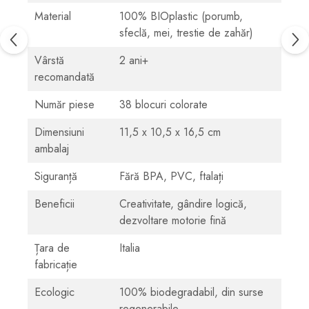
Material
100% BIOplastic (porumb,
sfeclă, mei, trestie de zahăr)
Vârstă
2 ani+
recomandată
Număr piese
38 blocuri colorate
Dimensiuni
11,5 x 10,5 x 16,5 cm
ambalaj
Siguranță
Fără BPA, PVC, ftalați
Beneficii
Creativitate, gândire logică,
dezvoltare motorie fină
Țara de
Italia
fabricație
Ecologic
100% biodegradabil, din surse
regenerabile