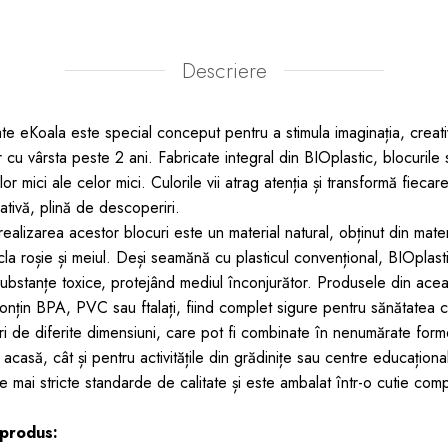
Descriere
te eKoala este special conceput pentru a stimula imaginația, creativit
or cu vârsta peste 2 ani. Fabricate integral din BIOplastic, blocurile 
or mici ale celor mici. Culorile vii atrag atenția și transformă fieca
ativă, plină de descoperiri.
n realizarea acestor blocuri este un material natural, obținut din mat
la roșie și meiul. Deși seamănă cu plasticul convențional, BIOpla
 substanțe toxice, protejând mediul înconjurător. Produsele din a
onțin BPA, PVC sau ftalați, fiind complet sigure pentru sănătatea co
ri de diferite dimensiuni, care pot fi combinate în nenumărate forme
 acasă, cât și pentru activitățile din grădinițe sau centre educaționale
e mai stricte standarde de calitate și este ambalat într-o cutie com
 produs: