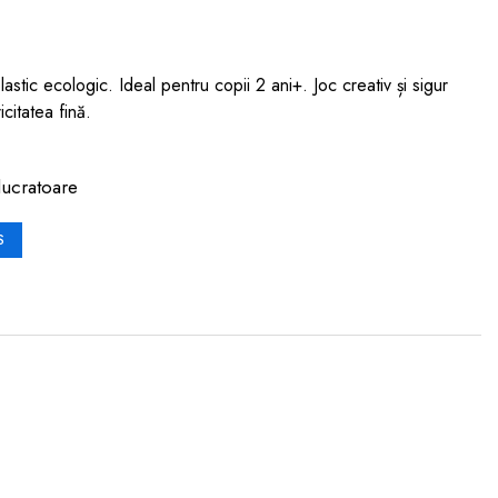
stic ecologic. Ideal pentru copii 2 ani+. Joc creativ și sigur
citatea fină.
lucratoare
S