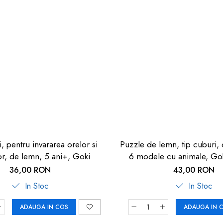
, pentru invararea orelor si
Puzzle de lemn, tip cuburi, 
or, de lemn, 5 ani+, Goki
6 modele cu animale, Gok
indemanare
36,00 RON
43,00 RON
In Stoc
In Stoc
ADAUGA IN COS
ADAUGA IN 