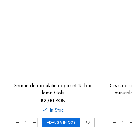
Semne de circulatie copii set 15 buc
Ceas copii
lemn Goki
minutel
82,00 RON
In Stoc
ADAUGA IN COS