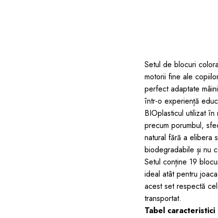
dopuri de urechi
Produse îngrijire copii
Igiena copii
Setul de blocuri colora
motorii fine ale copiil
perfect adaptate mâinil
într-o experiență educ
BIOplasticul utilizat î
precum porumbul, sfec
natural fără a elibera
biodegradabile și nu c
Setul conține 19 blocu
ideal atât pentru joaca
acest set respectă cel
transportat.
Tabel caracteristici