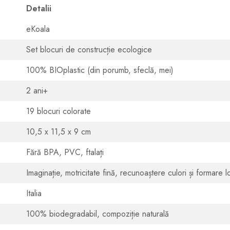
Detalii
eKoala
Set blocuri de construcție ecologice
100% BIOplastic (din porumb, sfeclă, mei)
2 ani+
19 blocuri colorate
10,5 x 11,5 x 9 cm
Fără BPA, PVC, ftalați
Imaginație, motricitate fină, recunoaștere culori și formare l
Italia
100% biodegradabil, compoziție naturală