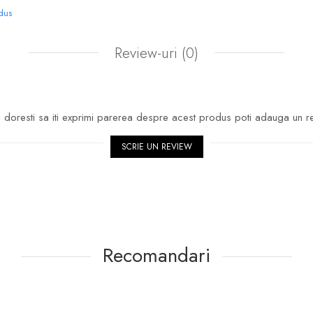
odus
Review-uri
(0)
doresti sa iti exprimi parerea despre acest produs poti adauga un r
SCRIE UN REVIEW
Recomandari