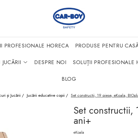
II PROFESIONALE HORECA
PRODUSE PENTRU CAS
 JUCĂRII
DESPRE NOI
SOLUȚII PROFESIONALE 
BLOG
curi și Jucării /
Jucării educative copii /
Set constructii, 19 piese, eKoala, BIOpl
Set constructii,
ani+
eKoala