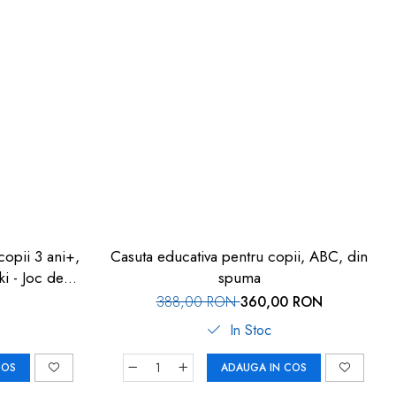
copii 3 ani+,
Casuta educativa pentru copii, ABC, din
i - Joc de
spuma
388,00 RON
360,00 RON
In Stoc
COS
ADAUGA IN COS