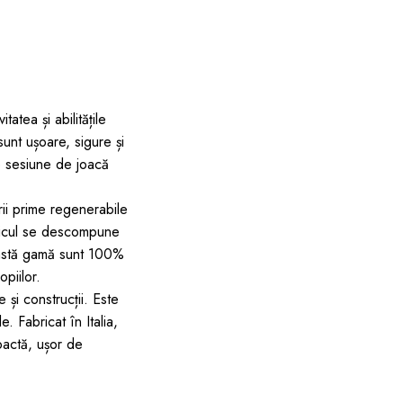
atea și abilitățile
sunt ușoare, sigure și
re sesiune de joacă
erii prime regenerabile
sticul se descompune
ceastă gamă sunt 100%
piilor.
 și construcții. Este
. Fabricat în Italia,
pactă, ușor de