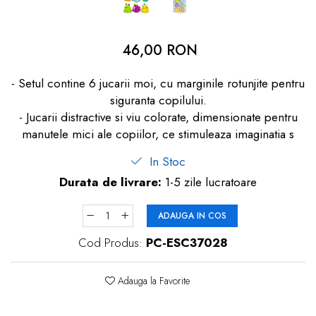
dopuri de urechi
Produse îngrijire copii
46,00 RON
Igiena copii
- Setul contine 6 jucarii moi, cu marginile rotunjite pentru
siguranta copilului.
- Jucarii distractive si viu colorate, dimensionate pentru
manutele mici ale copiilor, ce stimuleaza imaginatia s
In Stoc
Durata de livrare:
1-5 zile lucratoare
ADAUGA IN COS
Cod Produs:
PC-ESC37028
Adauga la Favorite