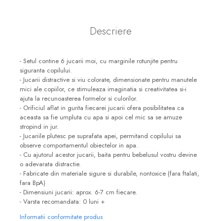
Descriere
- Setul contine 6 jucarii moi, cu marginile rotunjite pentru
siguranta copilului.
- Jucarii distractive si viu colorate, dimensionate pentru manutele
mici ale copiilor, ce stimuleaza imaginatia si creativitatea si-i
ajuta la recunoasterea formelor si culorilor.
- Orificiul aflat in gurita fiecarei jucarii ofera posibilitatea ca
aceasta sa fie umpluta cu apa si apoi cel mic sa se amuze
stropind in jur.
- Jucariile plutesc pe suprafata apei, permitand copilului sa
observe comportamentul obiectelor in apa.
- Cu ajutorul acestor jucarii, baita pentru bebelusul vostru devine
o adevarata distractie.
- Fabricate din materiale sigure si durabile, nontoxice (fara ftalati,
fara BpA)
- Dimensiuni jucarii: aprox. 6-7 cm fiecare.
- Varsta recomandata: 0 luni +
Informatii conformitate produs