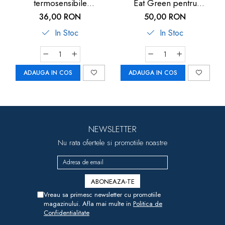
termosensibile
Eat Green pentru
MagicSpoon, 3+ luni,
bebelusi, din plastic bio,
36,00 RON
50,00 RON
Reer 23012
lavabile in masina de
In Stoc
In Stoc
spalat vase, 4+ luni, nip
37066
ADAUGA IN COS
ADAUGA IN COS
NEWSLETTER
Nu rata ofertele si promotiile noastre
Vreau sa primesc newsletter cu promotiile
magazinului. Afla mai multe in
Politica de
Confidentialitate