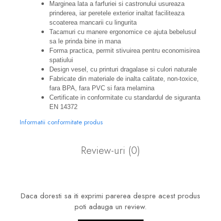
Marginea lata a farfuriei si castronului usureaza
prinderea, iar peretele exterior inaltat faciliteaza
scoaterea mancarii cu lingurita
Tacamuri cu manere ergonomice ce ajuta bebelusul
sa le prinda bine in mana
Forma practica, permit stivuirea pentru economisirea
spatiului
Design vesel, cu printuri dragalase si culori naturale
Fabricate din materiale de inalta calitate, non-toxice,
fara BPA, fara PVC si fara melamina
Certificate in conformitate cu standardul de siguranta
EN 14372
Informatii conformitate produs
Review-uri
(0)
Daca doresti sa iti exprimi parerea despre acest produs
poti adauga un review.