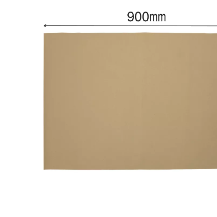
Jucarii pentru bebelusi
Produse de protecție
Cărucioare copii
mobilier industrial
Jocuri de familie sau grup
Accesorii Cărucioare
Bandă avertizare
Masinute, avioane,
Set protecții copii
motociclete
Scaune auto copii
Jocuri de pictura si desen
Siguranță auto copii
Jucarii muzicale
Tapet protector perete
Jucării educative copii
camera copiilor
Biciclete și Triciclete
Incălzitoare biberoane
copii
Termosuri, recipiente
mâncare pentru copii
Suzete bebe
Termometre copii
Căști antifonice copii și