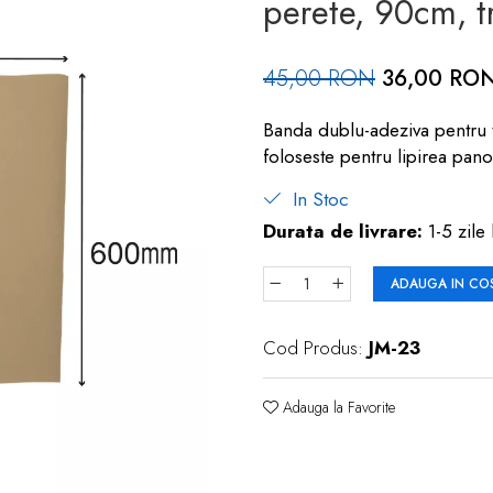
perete, 90cm, t
45,00 RON
36,00 RO
Banda dublu-adeziva pentru ta
foloseste pentru lipirea pan
In Stoc
Durata de livrare:
1-5 zile 
ADAUGA IN CO
Cod Produs:
JM-23
Adauga la Favorite