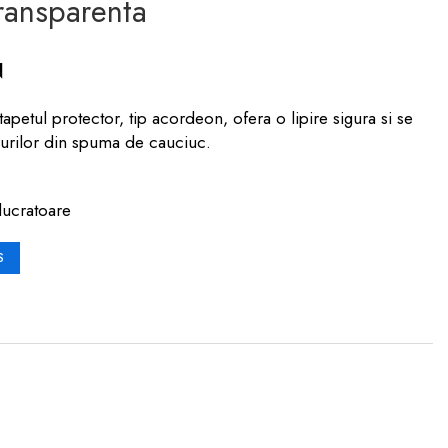
ransparenta
N
petul protector, tip acordeon, ofera o lipire sigura si se
ourilor din spuma de cauciuc.
lucratoare
S