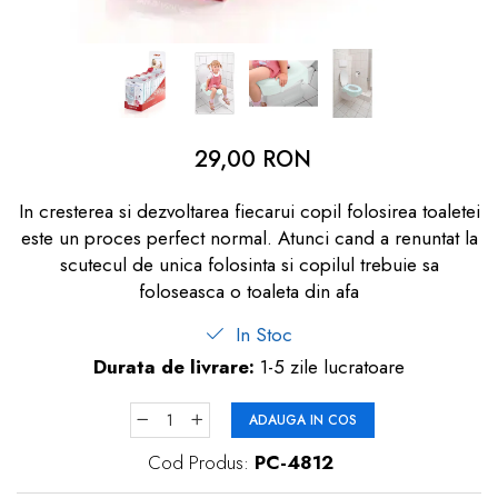
dopuri de urechi
Produse îngrijire copii
Igiena copii
29,00 RON
In cresterea si dezvoltarea fiecarui copil folosirea toaletei
este un proces perfect normal. Atunci cand a renuntat la
scutecul de unica folosinta si copilul trebuie sa
foloseasca o toaleta din afa
In Stoc
Durata de livrare:
1-5 zile lucratoare
ADAUGA IN COS
Cod Produs:
PC-4812