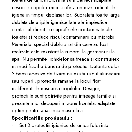
toaleta de unica folosinta sunt perfect adaptate
nevoilor copiilor mici si ofera un nivel ridicat de
igiena in timpul deplasarilor. Suprafata foarte larga
dublata de aripile igienice laterale impiedica
contactul direct cu suprafetele contaminate ale
toaletei si reduce riscul contaminarii cu microbi.
Materialul special dublu strat din care au fost
realizate este rezistent la rupere, la germeni si la
apa. Nu permite lichidelor sa treaca si construiesc
in mod fiabil o bariera de protectie. Datorita celor
3 benzi adezive de fixare nu exista riscul alunecarii
sau ruperii, protectia ramane la locul fixat
indiferent de miscarea copilului. Desigur,
protectiile sunt potrivite pentru intreaga familie si
prezinta mici decupari in zona frontala, adaptate
optim pentru anatomia masculina.
Specificatiile produsului:
- Set 3 protectiii igienice de unica folosinta