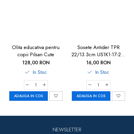
Olita educativa pentru
Sosete Antider TPR
copii Pilsan Cute
22/13.3cm US1K1-17-22,
U-Grow
128,00 RON
16,00 RON
In Stoc
In Stoc
ADAUGA IN COS
ADAUGA IN COS
NEWSLETTER