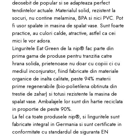
deosebit de popular si se adapteaza perfect
tendintelor actuale. Materialul solid, rezistent la
socuri, nu contine melamina, BPA si nici PVC. Pot
fi usor spalate in masina de spalat vase. Sunt foarte
practice, au culori calde, atractive, astfel ca cei
mici le vor adora.
Linguritele Eat Green de la nip® fac parte din
prima gama de produse pentru tranzitia catre
hrana solida, prietenoase nu doar cu copiii ci cu
mediul inconjurator, fiind fabricate din materiale
organice de inalta calitate, peste 94% materii
prime regenerabile (bio-polietilena obtinuta din
trestie de zahar) si totusi rezistente la masina de
spalat vase. Ambalajele lor sunt din hartie reciclata
in proportie de peste 90%.
La fel ca toate produsele nip®, si linguritele sunt
fabricate integral in Germania si sunt certificate in
conformitate cu standardul de siguranta EN