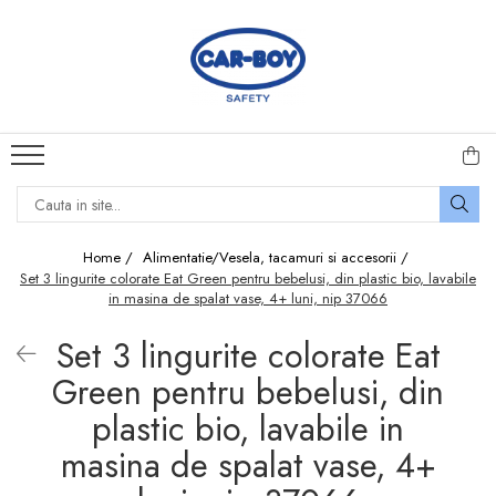
Echipamente Protecția Muncii
Produse Pentru Casă
Produse de îngrijire personală
Sisteme De Siguranță Copii
Jocuri și Jucării
Conuri rutiere
Termometre camera
Mănuși protecție
Porți de siguranță copii
Casute pentru copii
Bandă antialunecare
Bandă adezivă
Panou acrilic de protecție
Camera Copilului
Puzzle
antialunecare
Placă de spumă
Tensiometre
Mama si Copilul
Jocuri de meserii
Prag de trecere parchet
Cheder auto
Dopuri de urechi antifonice
Scaune copii
Jocuri de logica si strategie
Home /
Alimentatie/Vesela, tacamuri si accesorii /
Covoare Antialunecare
Izolații țevi
Mască Protecție
Protecție colțuri și muchii
Jocuri de indemanare
Set 3 lingurite colorate Eat Green pentru bebelusi, din plastic bio, lavabile
in masina de spalat vase, 4+ luni, nip 37066
Piciorușe antivibrații
mobilă copii
Protecție parcare
Vizieră Protecție
Papusi
Protecții clanță ușă
Opritoare sertare și
Set 3 lingurite colorate Eat
Protecția muncii
Uniforme medicale
Magazine de joaca si
siguranțe dulapuri
Green pentru bebelusi, din
Covorașe din spumă cu
bucatarii copii
Covoare Antiderapante
memorie
Protecție Priză Copii
plastic bio, lavabile in
Masute de machiaj
Stâlpi delimitare acces
Barieră protecție pat
masina de spalat vase, 4+
Jucarii pentru exterior
Indicatoare acces auto
Accesorii Siguranță Copii