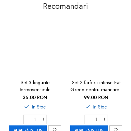
Recomandari
Set 3 lingurite
Set 2 farfurii intinse Eat
termosensibile
Green pentru mancarea
MagicSpoon, 3+ luni,
copiilor, din plastic bio,
36,00 RON
99,00 RON
Reer 23012
lavabile in masina de
In Stoc
In Stoc
spalat vase, 4+ luni, nip
37068
ADAUGA IN COS
ADAUGA IN COS