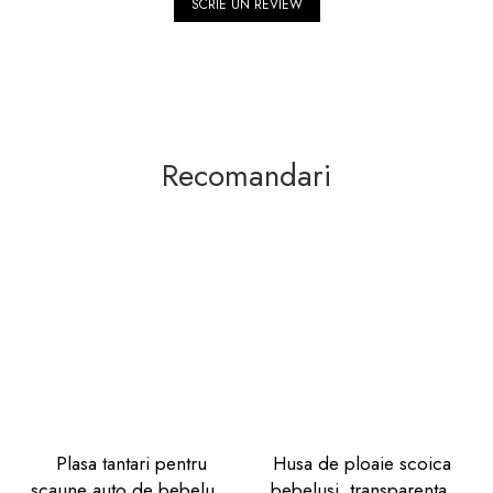
SCRIE UN REVIEW
Recomandari
Plasa tantari pentru
Husa de ploaie scoica
scaune auto de bebelusi,
bebelusi, transparenta,