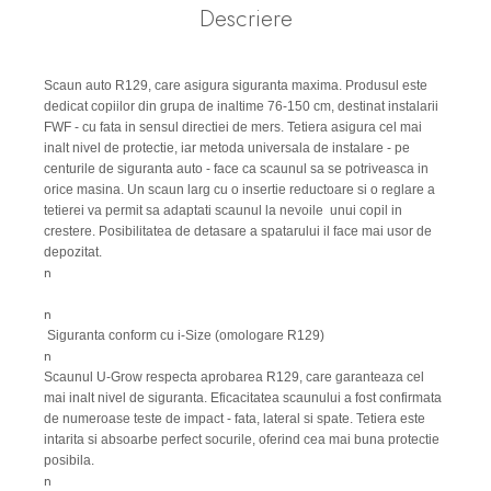
Descriere
Scaun auto R129, care asigura siguranta maxima. Produsul este
dedicat copiilor din grupa de inaltime 76-150 cm, destinat instalarii
FWF - cu fata in sensul directiei de mers. Tetiera asigura cel mai
inalt nivel de protectie, iar metoda universala de instalare - pe
centurile de siguranta auto - face ca scaunul sa se potriveasca in
orice masina. Un scaun larg cu o insertie reductoare si o reglare a
tetierei va permit sa adaptati scaunul la nevoile unui copil in
crestere. Posibilitatea de detasare a spatarului il face mai usor de
depozitat.
n
n
Siguranta conform cu i-Size (omologare R129)
n
Scaunul U-Grow respecta aprobarea R129, care garanteaza cel
mai inalt nivel de siguranta. Eficacitatea scaunului a fost confirmata
de numeroase teste de impact - fata, lateral si spate. Tetiera este
intarita si absoarbe perfect socurile, oferind cea mai buna protectie
posibila.
n