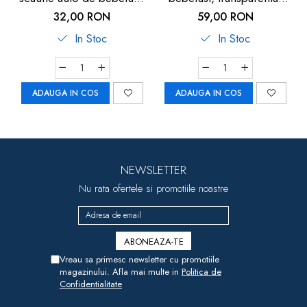
neagra, Reer
Reer
32,00 RON
59,00 RON
In Stoc
In Stoc
ADAUGA IN COS
ADAUGA IN COS
NEWSLETTER
Nu rata ofertele si promotiile noastre
Vreau sa primesc newsletter cu promotiile
magazinului. Afla mai multe in
Politica de
Confidentialitate