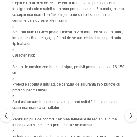
Copiii cu inaltimea de 76-105 cm ar trebui sa fie prinsi cu centurile
de siguranta ale masinii si un ham pentru scaun in 5 puncte, in timp
ce copiii mai mari (105-150 cm) trebuie sa fie fixati numai cu
centurile de siguranta ale masinii.
n
Scaunul auto U-Grow poate fi folosit in 2 moduri , ca si scaun auto ,
iar atunci când detașați spătarul de scaun, obțineți un suport auto
tip inaltator.
n
Caracteristici:
n
Scaun de masina confortabil si sigur, potrivit pentru copiii de 76-150
cm
n
Protectie sporita asigurata de centura de siguranta in 5 puncte cu
protectii pentru umeri.
n
Spatarul scaunului este detasabil putand astfel fi folosit de catre
copiii mai mari ca si inaltator.
n
Pentru un plus de confort inaltimea tetieriei este reglabila in mai
multe pozitii si include o perna moale detasabila.
n
Include o perna detasabila in interior care asigura o pozitie corecta