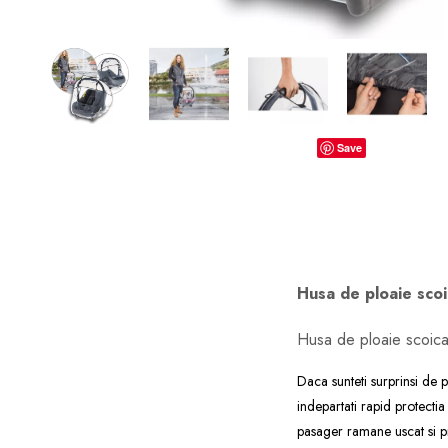
dopuri de urechi
Produse îngrijire copii
Igiena copii
Save
Husa de ploaie scoi
Husa de ploaie scoica
Daca sunteti surprinsi de p
indepartati rapid protectia
pasager ramane uscat si pr