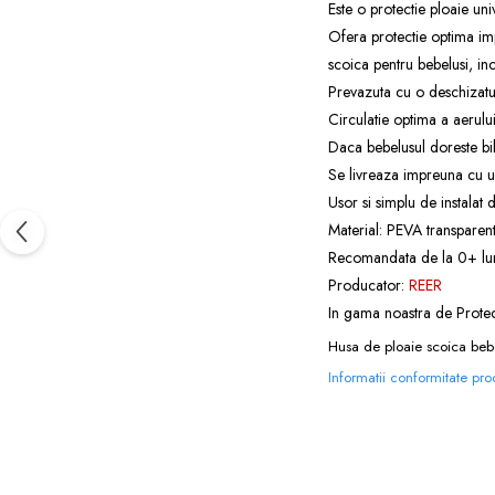
Este o protectie ploaie uni
Ofera protectie optima impo
scoica pentru bebelusi, inc
Prevazuta cu o deschizatur
Circulatie optima a aerului 
Daca bebelusul doreste bibe
Se livreaza impreuna cu un
Usor si simplu de instalat 
Material: PEVA transparen
Recomandata de la 0+ lu
Producator:
REER
In gama noastra de
Protec
Husa de ploaie scoica bebel
Informatii conformitate pr