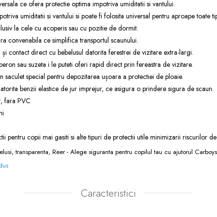
versala ce ofera protectie optima impotriva umiditatii si vantului.
triva umiditatii si vantului si poate fi folosita universal pentru aproape toate t
lusiv la cele cu acoperis sau cu pozitie de dormit.
a convenabila ce simplifica transportul scaunului.
și contact direct cu bebelusul datorita ferestrei de vizitare extra-largi.
ron sau suzeta i le puteti oferi rapid direct prin fereastra de vizitare.
 saculet special pentru depozitarea ușoara a protectiei de ploaie.
datorita benzii elastice de jur imprejur, ce asigura o prindere sigura de scaun.
t, fara PVC
ni
tii pentru copii
mai gasiti si alte tipuri de
protectii
utile minimizarii riscurilor de
usi, transparenta, Reer - Alege siguranta pentru copilul tau cu ajutorul Carboys
odus
Caracteristici