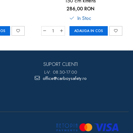
150 cm kittens
286,00 RON
In Stoc
COS
ADAUGA IN COS
SUPORT CLIENTI
L-V: 08.30-17.00
office@carboysafety.ro