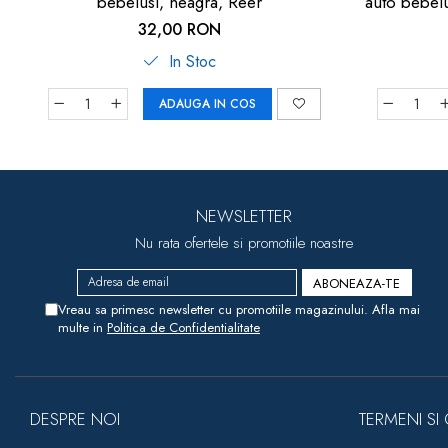
bebelusi, neagra, Reer
auto bebelus
neagr
32,00 RON
In Stoc
ADAUGA IN COS
NEWSLETTER
Nu rata ofertele si promotiile noastre
Vreau sa primesc newsletter cu promotiile magazinului. Afla mai
multe in
Politica de Confidentialitate
DESPRE NOI
TERMENI SI 