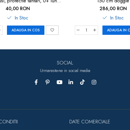
i, protectie tantari, 0+ luni,
150 cm doggie
a, Reer BiteSafe 87011
40,00 RON
286,00 RON
In Stoc
In Stoc
ADAUGA IN COS
ADAUGA IN 
SOCIAL
Urmareste-ne in social media
CONDITII
DATE COMERCIALE