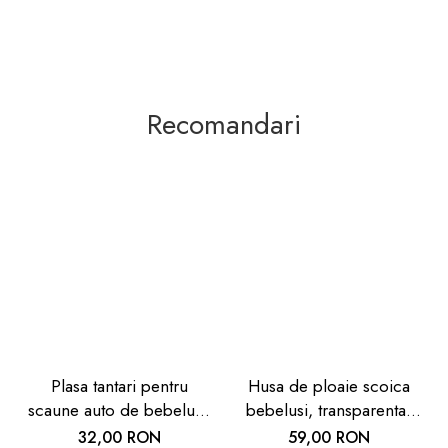
Recomandari
Plasa tantari pentru
Husa de ploaie scoica
scaune auto de bebelusi,
bebelusi, transparenta,
neagra, Reer
Reer
32,00 RON
59,00 RON