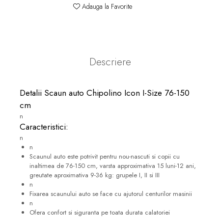
Adauga la Favorite
Descriere
Detalii Scaun auto Chipolino Icon I-Size 76-150
cm
n
Caracteristici:
n
n
Scaunul auto este potrivit pentru nou-nascuti si copii cu
inaltimea de 76-150 cm, varsta approximativa 15 luni-12 ani,
greutate aproximativa 9-36 kg: grupele I, II si III
n
Fixarea scaunului auto se face cu ajutorul centurilor masinii
n
Ofera confort si siguranta pe toata durata calatoriei