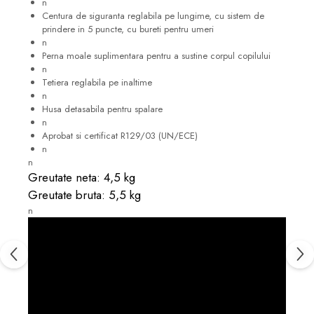
n
Centura de siguranta reglabila pe lungime, cu sistem de
prindere in 5 puncte, cu bureti pentru umeri
n
Perna moale suplimentara pentru a sustine corpul copilului
n
Tetiera reglabila pe inaltime
n
Husa detasabila pentru spalare
n
Aprobat si certificat R129/03 (UN/ECE)
n
n
Greutate neta: 4,5 kg
Greutate bruta: 5,5 kg
n