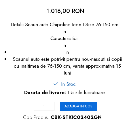
dopuri de urechi
1.016,00 RON
Produse îngrijire copii
Detalii Scaun auto Chipolino Icon I-Size 76-150 cm
Igiena copii
n
Caracteristici:
n
n
Scaunul auto este potrivit pentru nou-nascuti si copii
cu inaltimea de 76-150 cm, varsta approximativa 15
luni
In Stoc
Durata de livrare:
1-5 zile lucratoare
ADAUGA IN COS
Cod Produs:
CBK-STKIC02402GN