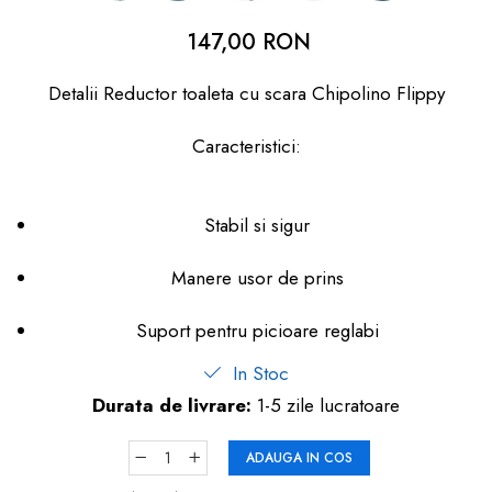
dopuri de urechi
147,00 RON
Produse îngrijire copii
Detalii Reductor toaleta cu scara Chipolino Flippy
Igiena copii
Caracteristici:
Stabil si sigur
Manere usor de prins
Suport pentru picioare reglabi
In Stoc
Durata de livrare:
1-5 zile lucratoare
ADAUGA IN COS