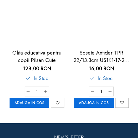
Olita educativa pentru
Sosete Antider TPR
copii Pilsan Cute
22/13.3cm US1K1-17-22,
U-Grow
128,00 RON
16,00 RON
In Stoc
In Stoc
ADAUGA IN COS
ADAUGA IN COS
NEWSLETTER