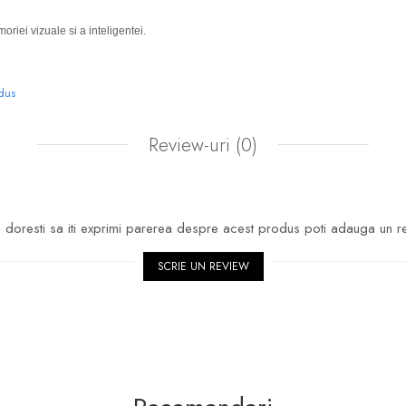
riei vizuale si a inteligentei.
odus
Review-uri
(0)
doresti sa iti exprimi parerea despre acest produs poti adauga un r
SCRIE UN REVIEW