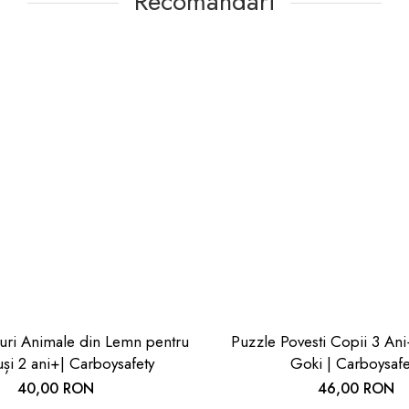
Recomandari
uri Animale din Lemn pentru
Puzzle Povesti Copii 3 Ani+ De L
și 2 ani+| Carboysafety
Goki | Carboysafe
40,00 RON
46,00 RON