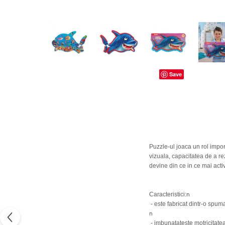
dopuri de urechi
Produse îngrijire copii
Igiena copii
Save
Puzzle-ul joaca un rol impo
vizuala, capacitatea de a re
devine din ce in ce mai acti
n
Caracteristici:
- este fabricat dintr-o spum
n
- imbunatateste motricitatea