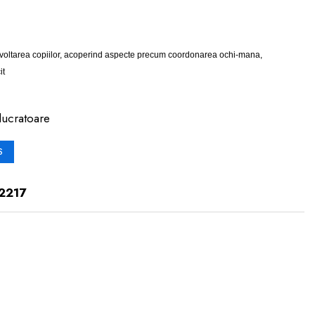
ezvoltarea copiilor, acoperind aspecte precum coordonarea ochi-mana,
it
lucratoare
S
2217