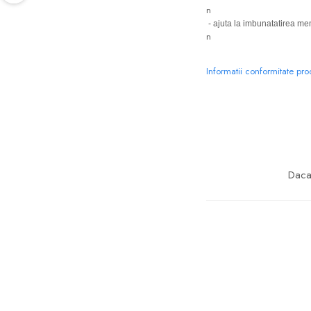
n
- ajuta la imbunatatirea memo
n
Informatii conformitate pr
Daca 