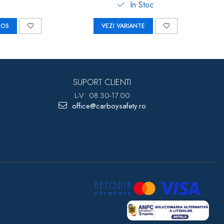
In Stoc
COS
VEZI VARIANTE
SUPORT CLIENTI
L-V: 08.30-17.00
office@carboysafety.ro