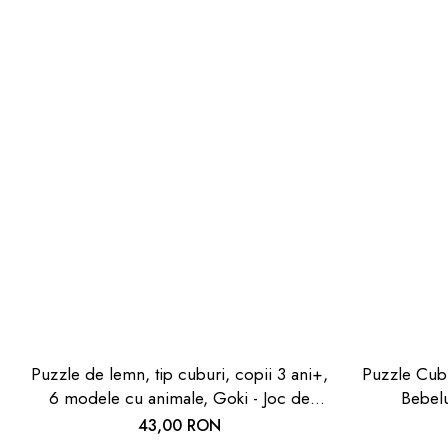
Puzzle de lemn, tip cuburi, copii 3 ani+,
Puzzle Cub
6 modele cu animale, Goki - Joc de
Bebelu
indemanare
43,00 RON