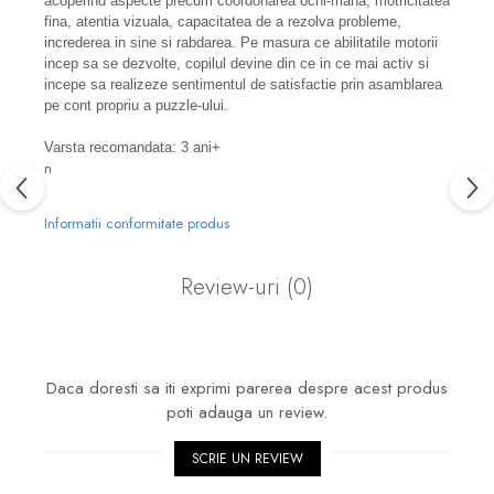
acoperind aspecte precum coordonarea ochi-mana, motricitatea
fina, atentia vizuala, capacitatea de a rezolva probleme,
increderea in sine si rabdarea. Pe masura ce abilitatile motorii
incep sa se dezvolte, copilul devine din ce in ce mai activ si
incepe sa realizeze sentimentul de satisfactie prin asamblarea
pe cont propriu a puzzle-ului.
Varsta recomandata: 3 ani+
n
Informatii conformitate produs
Review-uri
(0)
Daca doresti sa iti exprimi parerea despre acest produs
poti adauga un review.
SCRIE UN REVIEW