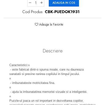
ADAUGA IN COS
Cod Produs:
CBK-PUEDOK1931
Adauga la Favorite
Descriere
n
Caracteristici:
- este fabricat dintr-o spuma moale, care nu dauneaza
sanatatii si previne ranirea copilului in timpul jocului.
n
- imbunatateste motricitatea fina.
n
- ajuta la imbunatatirea memoriei vizuale si a inteligentei.
n
Puzzle-ul joaca un rol important in dezvoltarea copiilor,