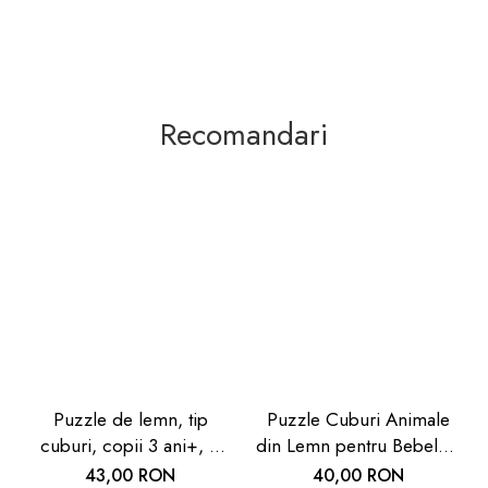
Recomandari
Puzzle de lemn, tip
Puzzle Cuburi Animale
cuburi, copii 3 ani+, 6
din Lemn pentru Bebeluși
modele cu animale, Goki
2 ani+| Carboysafety
43,00 RON
40,00 RON