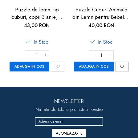
Puzzle de lemn, tip
Puzzle Cuburi Animale
cuburi, copii 3 ani+, 6
din Lemn pentru Bebeluși
modele cu animale, Goki
2 ani+| Carboysafety
43,00 RON
40,00 RON
- Joc de indemanare
In Stoc
In Stoc
ADAUGA IN COS
ADAUGA IN COS
NEWSLETTER
Nu rata ofertele si promotiile noastre