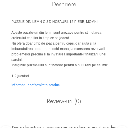
Descriere
PUZZLE DIN LEMN CU DINOZAURI, 12 PIESE, MOMKI
Aceste puzzle-uri din lemn sunt grozave pentru stimularea
creierului copiilor in timp ce se joaca!
Nu ofera doar timp de joaca pentru copii, dar ajuta si la
imbunatatirea coordonarii ochi-mana, la exersarea rezolvarii
problemelor precum si la invatarea importantei finalizarii unei
sarcini.
Marginile puzzle-ului sunt netede pentru a nu ii rani pe cei mici.
1-2 jucatori
Informatii conformitate produs
Review-uri
(0)
Daca doresti sa iti exprimi parerea despre acest produs