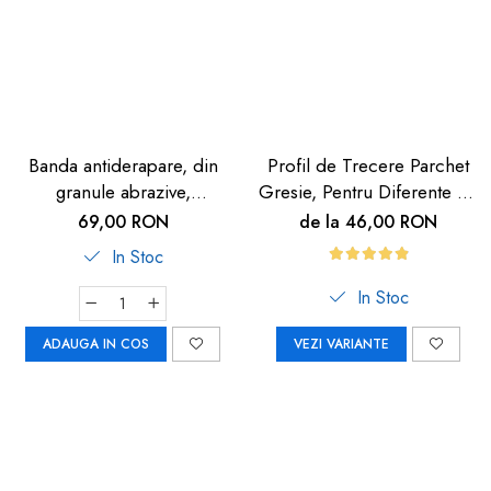
Banda antiderapare, din
Profil de Trecere Parchet
granule abrazive,
Gresie, Pentru Diferente de
autoadeziva, 5m, neagra
Nivel, Autoadeziv, Culoare
69,00 RON
de la 46,00 RON
Lemn Deschis, 90cm
In Stoc
In Stoc
ADAUGA IN COS
VEZI VARIANTE