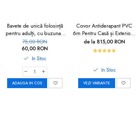
Bavete de unică folosință
Covor Antiderapant PVC
pentru adulți, cu buzunar,
6m Pentru Casă și Exterior |
set 50 buc, FM-108
Carboysafety
75,00 RON
de la 815,00 RON
60,00 RON
In Stoc
In Stoc
ADAUGA IN COS
VEZI VARIANTE