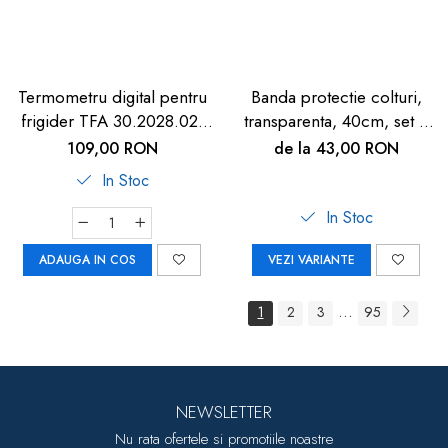
Termometru digital pentru
Banda protectie colturi,
frigider TFA 30.2028.02,
transparenta, 40cm, set 2
suport magnetic
buc
109,00 RON
de la 43,00 RON
In Stoc
In Stoc
ADAUGA IN COS
VEZI VARIANTE
...
1
2
3
95
NEWSLETTER
Nu rata ofertele si promotiile noastre