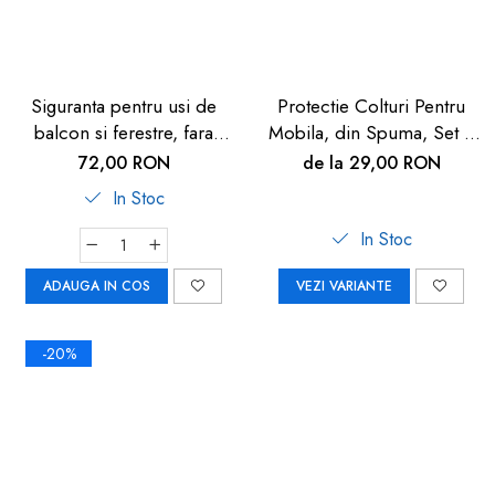
Siguranta pentru usi de
Protectie Colturi Pentru
balcon si ferestre, fara
Mobila, din Spuma, Set 4
gaurire sau lipire, gri
buc
72,00 RON
de la 29,00 RON
antracit, Reer WinLock
In Stoc
70021
In Stoc
ADAUGA IN COS
VEZI VARIANTE
-20%