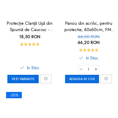
Protecție Clanță Ușă din
Panou din acrilic, pentru
Spumă de Cauciuc -
protectie, 60x60cm, FM-
Siguranță pentru Copii |
113
18,50 RON
66,00 RON
Car Boy Safety
46,20 RON
In Stoc
In Stoc
VEZI VARIANTE
ADAUGA IN COS
-20%