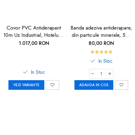
Covor PVC Antiderapant
Banda adeziva antiderapare,
10m Uz Industrial, Hoteluri |
din particule minerale, 5m,
Carboysafety
neagra cu dunga
1.017,00 RON
80,00 RON
fosforescenta
In Stoc
In Stoc
VEZI VARIANTE
ADAUGA IN COS