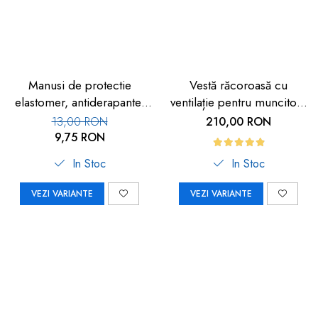
Manusi de protectie
Vestă răcoroasă cu
elastomer, antiderapante,
ventilație pentru muncitori,
set 100 buc
sportivi și HORECA
13,00 RON
210,00 RON
9,75 RON
In Stoc
In Stoc
VEZI VARIANTE
VEZI VARIANTE