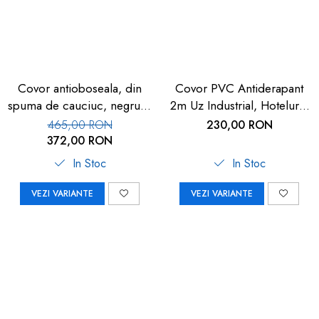
Covor antioboseala, din
Covor PVC Antiderapant
spuma de cauciuc, negru, 1
2m Uz Industrial, Hoteluri |
buc
Carboysafey
465,00 RON
230,00 RON
372,00 RON
In Stoc
In Stoc
VEZI VARIANTE
VEZI VARIANTE