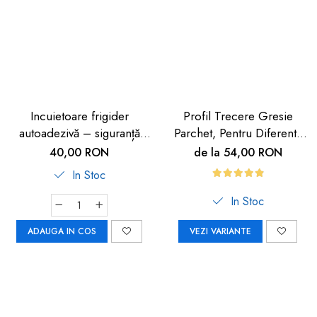
dopuri de urechi
Produse îngrijire copii
Igiena copii
Incuietoare frigider
Profil Trecere Gresie
autoadezivă – siguranță
Parchet, Pentru Diferenta
copii 2 buc
de Nivel, Culoare Lemn
40,00 RON
de la 54,00 RON
Închis, Autoadeziv, 90cm
In Stoc
In Stoc
ADAUGA IN COS
VEZI VARIANTE