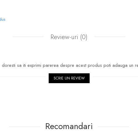
odus
Review-uri
(0)
doresti sa iti exprimi parerea despre acest produs poti adauga un r
SCRIE UN REVIEW
Recomandari