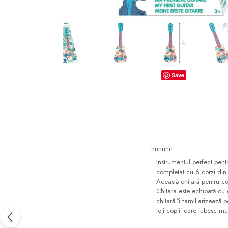
dopuri de urechi
Produse îngrijire copii
Igiena copii
Save
nnnnnn
Instrumentul perfect pent
completat cu 6 corzi din n
Această chitară pentru co
Chitara este echipată cu 
chitară îi familiarizează 
toți copiii care iubesc mu