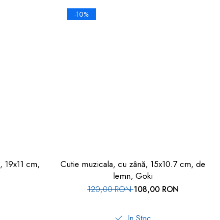
-10%
a, 19x11 cm,
Cutie muzicala, cu zână, 15x10.7 cm, de
lemn, Goki
120,00 RON
108,00 RON
In Stoc