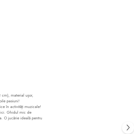
 cm), material ușor,
oile pasiuni!
ce în activități muzicale!
 mici. Ghidul mic de
ra. O jucărie ideală pentru