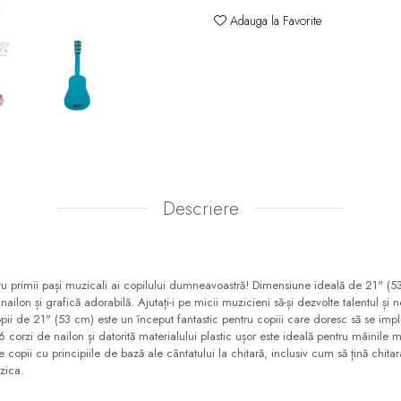
Adauga la Favorite
Descriere
ru primii pași muzicali ai copilului dumneavoastră! Dimensiune ideală de 21" (53
ailon și grafică adorabilă. Ajutați-i pe micii muzicieni să-și dezvolte talentul și n
pii de 21" (53 cm) este un început fantastic pentru copiii care doresc să se impli
6 corzi de nailon și datorită materialului plastic ușor este ideală pentru mâinile
pe copii cu principiile de bază ale cântatului la chitară, inclusiv cum să țină chita
zica.