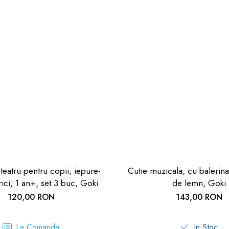
teatru pentru copii, iepure-
Cutie muzicala, cu balerin
rici, 1 an+, set 3 buc, Goki
de lemn, Goki
120,00 RON
143,00 RON
La Comanda
In Stoc