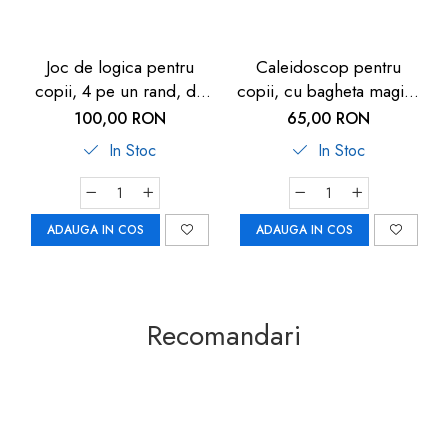
Joc de logica pentru
Caleidoscop pentru
copii, 4 pe un rand, de
copii, cu bagheta magica
lemn, 3D, Goki
delfin, 15.5cm, 3ani +,
100,00 RON
65,00 RON
Goki
In Stoc
In Stoc
ADAUGA IN COS
ADAUGA IN COS
Recomandari