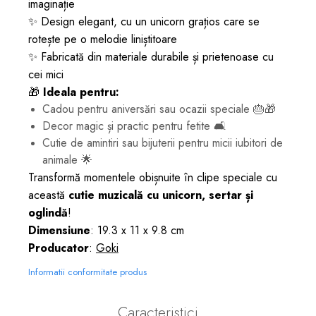
imaginație
✨ Design elegant, cu un unicorn grațios care se
rotește pe o melodie liniștitoare
✨ Fabricată din materiale durabile și prietenoase cu
cei mici
🎁
Ideala pentru:
Cadou pentru aniversări sau ocazii speciale 🎂🎁
Decor magic și practic pentru fetite 🛋️
Cutie de amintiri sau bijuterii pentru micii iubitori de
animale 🌟
Transformă momentele obișnuite în clipe speciale cu
această
cutie muzicală cu unicorn, sertar și
oglindă
!
Dimensiune
: 19.3 x 11 x 9.8 cm
Producator
:
Goki
Informatii conformitate produs
Caracteristici