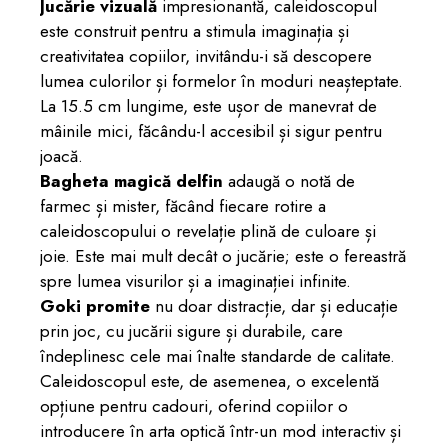
Jucărie vizuală
impresionantă, caleidoscopul
este construit pentru a stimula imaginația și
creativitatea copiilor, invitându-i să descopere
lumea culorilor și formelor în moduri neașteptate.
La 15.5 cm lungime, este ușor de manevrat de
mâinile mici, făcându-l accesibil și sigur pentru
joacă.
Bagheta magică delfin
adaugă o notă de
farmec și mister, făcând fiecare rotire a
caleidoscopului o revelație plină de culoare și
joie. Este mai mult decât o jucărie; este o fereastră
spre lumea visurilor și a imaginației infinite.
Goki promite
nu doar distracție, dar și educație
prin joc, cu jucării sigure și durabile, care
îndeplinesc cele mai înalte standarde de calitate.
Caleidoscopul este, de asemenea, o excelentă
opțiune pentru cadouri, oferind copiilor o
introducere în arta optică într-un mod interactiv și