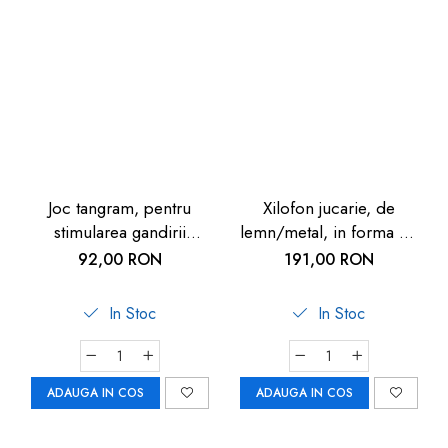
Joc tangram, pentru
Xilofon jucarie, de
stimularea gandirii
lemn/metal, in forma de
creative, din lemn, 3
arici, 45cm, 4 ani+, Goki
92,00 RON
191,00 RON
ani+, Goki
- Jucarii muzicale
In Stoc
In Stoc
ADAUGA IN COS
ADAUGA IN COS