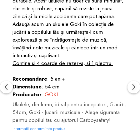
durabile. Acest ukulele nu doar că sună minunat,
dar este și robust, capabil să reziste la joaca
zilnică și la micile accidente care pot apărea.
Adaugă acum un ukulele Goki în colecția de
jucării a copilului tău și urmărește-l cum
explorează și se îndrăgostește de muzică,
învățând note muzicale și cântece într-un mod
interactiv și captivant.
Contine si 4 coarde de rezerva, si 1 plectru.
Recomandare
: 5 ani+
Dimensiune
: 54 cm
Producator
:
GOKI
Ukulele, din lemn, ideal pentru incepatori, 5 ani+,
54cm, Goki - Jucarii muzicale - Alege siguranta
pentru copilul tau cu ajutorul Carboysafety!
Informatii conformitate produs