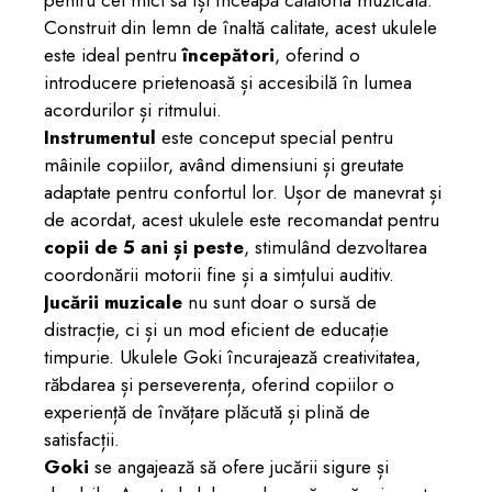
pentru cei mici să își înceapă călătoria muzicală.
Construit din lemn de înaltă calitate, acest ukulele
este ideal pentru
începători
, oferind o
introducere prietenoasă și accesibilă în lumea
acordurilor și ritmului.
Instrumentul
este conceput special pentru
mâinile copiilor, având dimensiuni și greutate
adaptate pentru confortul lor. Ușor de manevrat și
de acordat, acest ukulele este recomandat pentru
copii de 5 ani și peste
, stimulând dezvoltarea
coordonării motorii fine și a simțului auditiv.
Jucării muzicale
nu sunt doar o sursă de
distracție, ci și un mod eficient de educație
timpurie. Ukulele Goki încurajează creativitatea,
răbdarea și perseverența, oferind copiilor o
experiență de învățare plăcută și plină de
satisfacții.
Goki
se angajează să ofere jucării sigure și