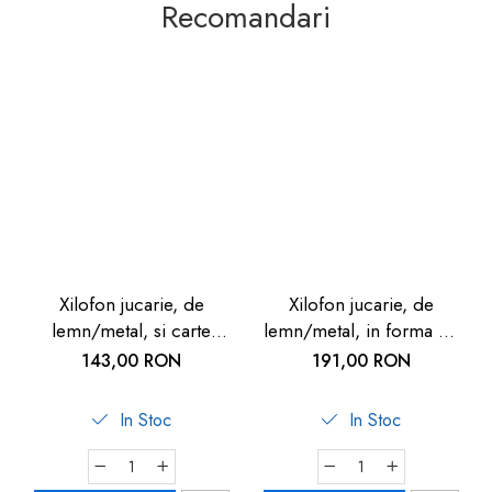
Recomandari
Xilofon jucarie, de
Xilofon jucarie, de
lemn/metal, si carte
lemn/metal, in forma de
muzicala, 37.9 cm, 3
arici, 45cm, 4 ani+, Goki
143,00 RON
191,00 RON
ani+, Goki - Jucarii
- Jucarii muzicale
muzicale
In Stoc
In Stoc