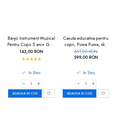
Banjo Instrument Muzical
Casuta educativa pentru
Pentru Copii 5 ani+ Goki
copii, Puwa Puwa, din
| Carboysafety
spuma
143,00 RON
651,00 RON
599,00 RON
In Stoc
In Stoc
ADAUGA IN COS
ADAUGA IN COS