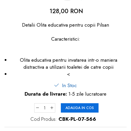
dopuri de urechi
128,00 RON
Produse îngrijire copii
Detalii Olita educativa pentru copii Pilsan
Igiena copii
Caracteristici:
Olita educativa pentru invatarea intr-o maniera
distractiva a utilizarii toaletei de catre copii
<
In Stoc
Durata de livrare:
1-5 zile lucratoare
ADAUGA IN COS
Cod Produs:
CBK-PL-07-566