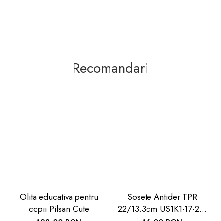
Recomandari
Olita educativa pentru
Sosete Antider TPR
copii Pilsan Cute
22/13.3cm US1K1-17-22,
U-Grow