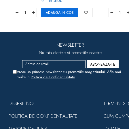
In Stoc
ADAUGA IN COS
NEWSLETTER
Nu rata ofertele si promotiile noastre
Vreau sa primesc newsletter cu promotiile magazinului. Afla mai
multe in
Politica de Confidentialitate
DESPRE NOI
TERMENI SI 
POLITICA DE CONFIDENTIALITATE
CUM CUMP
METODE DE PLATA
LIVRARE