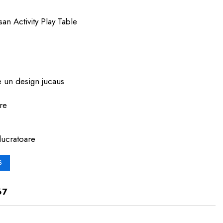
lsan Activity Play Table
e un design jucaus
re
lucratoare
S
67