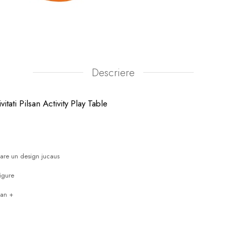
Descriere
vitati Pilsan Activity Play Table
 are un design jucaus
sigure
 an +