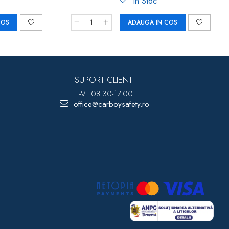
In Stoc
COS
ADAUGA IN COS
SUPORT CLIENTI
L-V: 08.30-17.00
office@carboysafety.ro