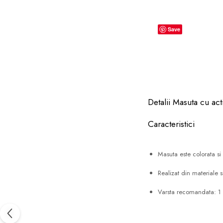
dopuri de urechi
Produse îngrijire copii
Save
Igiena copii
Detalii Masuta cu acti
Caracteristici
Masuta este colorata si
Realizat din materiale 
Varsta recomandata: 1