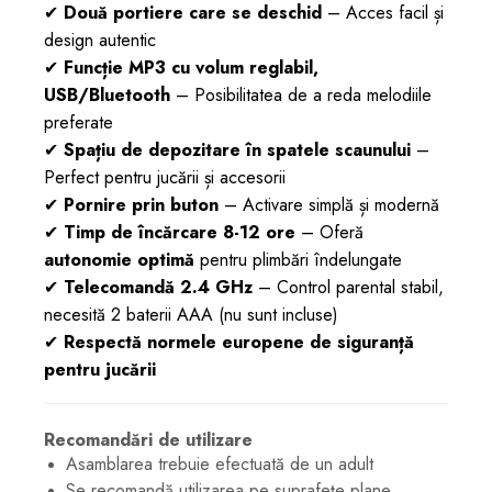
✔
Două portiere care se deschid
– Acces facil și
design autentic
✔
Funcție MP3 cu volum reglabil,
USB/Bluetooth
– Posibilitatea de a reda melodiile
preferate
✔
Spațiu de depozitare în spatele scaunului
–
Perfect pentru jucării și accesorii
✔
Pornire prin buton
– Activare simplă și modernă
✔
Timp de încărcare 8-12 ore
– Oferă
autonomie optimă
pentru plimbări îndelungate
✔
Telecomandă 2.4 GHz
– Control parental stabil,
necesită 2 baterii AAA (nu sunt incluse)
✔
Respectă normele europene de siguranță
pentru jucării
Recomandări de utilizare
Asamblarea trebuie efectuată de un adult
Se recomandă utilizarea pe suprafețe plane