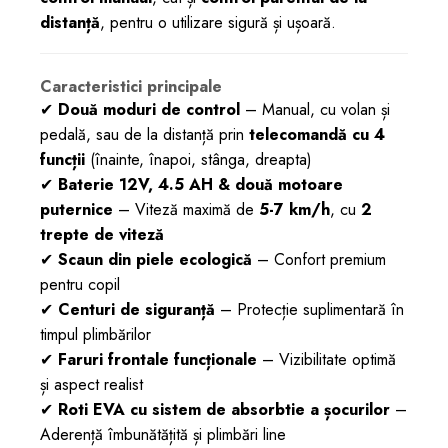
distanță
, pentru o utilizare sigură și ușoară.
Caracteristici principale
✔
Două moduri de control
– Manual, cu volan și
pedală, sau de la distanță prin
telecomandă cu 4
funcții
(înainte, înapoi, stânga, dreapta)
✔
Baterie 12V, 4.5 AH & două motoare
puternice
– Viteză maximă de
5-7 km/h
, cu
2
trepte de viteză
✔
Scaun din piele ecologică
– Confort premium
pentru copil
✔
Centuri de siguranță
– Protecție suplimentară în
timpul plimbărilor
✔
Faruri frontale funcționale
– Vizibilitate optimă
și aspect realist
✔
Roti EVA cu sistem de absorbtie a șocurilor
–
Aderență îmbunătățită și plimbări line