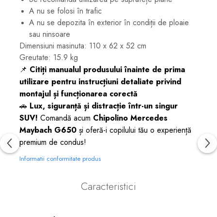
A nu se folosi în trafic
A nu se depozita în exterior în condiții de ploaie
sau ninsoare
Dimensiuni masinuta: 110 x 62 x 52 cm
Greutate: 15.9 kg
📌
Citiți manualul produsului înainte de prima
utilizare pentru instrucțiuni detaliate privind
montajul și funcționarea corectă
🚗
Lux, siguranță și distracție într-un singur
SUV!
Comandă acum
Chipolino Mercedes
Maybach G650
și oferă-i copilului tău o experiență
premium de condus!
Informatii conformitate produs
Caracteristici