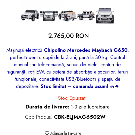
dopuri de urechi
Produse îngrijire copii
Igiena copii
2.765,00 RON
Mașinuță electrică
Chipolino Mercedes Maybach G650
,
perfectă pentru copii de la 3 ani, până la 30 kg. Control
manual sau telecomandă, scaun din piele, centuri de
siguranță, roți EVA cu sistem de absorbție a șocurilor, faruri
funcționale, conectivitate USB/Bluetooth și spațiu de
depozitare.
Stoc limitat – comandă acum!
🚗🔥
Stoc Epuizat
Durata de livrare:
1-3 zile lucratoare
Cod Produs:
CBK-ELJMAG6502W
Adauga la Favorite