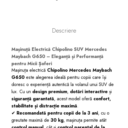
Descriere
Mașinuță Electrică Chipolino SUV Mercedes
Maybach G650 – Eleganță și Performanță
pentru Micii Șoferi
Mașinuța electrică
Chipolino Mercedes Maybach
G650
este alegerea ideală pentru copiii care își
doresc o experiență autentică la volanul unui SUV de
lux. Cu un
design premium
,
dotări interactive
și
siguranță garantată
, acest model oferă
confort,
stabilitate și distracție maximă
.
✔
Recomandată pentru copii de la 3 ani
, cu o
greutate maximă de
30 kg
, mașinuța permite atât
control manual
, cât și
control parental de la