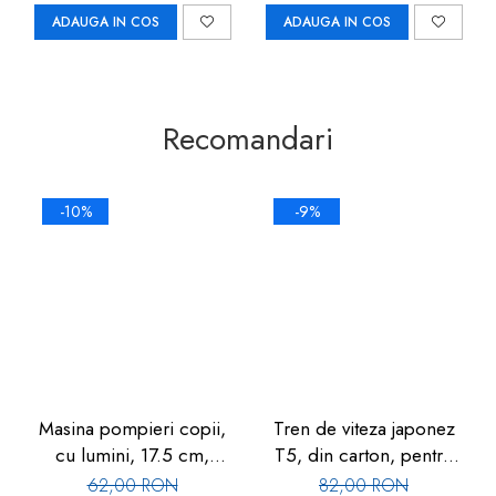
ADAUGA IN COS
ADAUGA IN COS
Recomandari
-10%
-9%
Masina pompieri copii,
Tren de viteza japonez
cu lumini, 17.5 cm,
T5, din carton, pentru
metalica, 3 ani+, Goki
copii, galben, 857
62,00 RON
82,00 RON