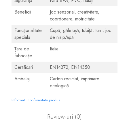
Siguranță
Fără BPA, PVC, ftalați
Beneficii
Joc senzorial, creativitate,
coordonare, motricitate
Funcționalitate
Cupă, găletușă, tobiță, turn, joc
specială
de nisip/apă
Țara de
Italia
fabricație
Certificări
EN14372, EN14350
Ambalaj
Carton reciclat, imprimare
ecologică
Informatii conformitate produs
Review-uri
(0)