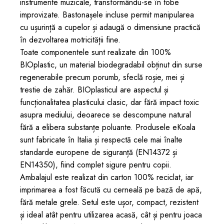
instrumente muzicale, transformându-se în tobe
improvizate. Bastonașele incluse permit manipularea
cu ușurință a cupelor și adaugă o dimensiune practică
în dezvoltarea motricității fine.
Toate componentele sunt realizate din 100%
BIOplastic, un material biodegradabil obținut din surse
regenerabile precum porumb, sfeclă roșie, mei și
trestie de zahăr. BIOplasticul are aspectul și
funcționalitatea plasticului clasic, dar fără impact toxic
asupra mediului, deoarece se descompune natural
fără a elibera substanțe poluante. Produsele eKoala
sunt fabricate în Italia și respectă cele mai înalte
standarde europene de siguranță (EN14372 și
EN14350), fiind complet sigure pentru copii.
Ambalajul este realizat din carton 100% reciclat, iar
imprimarea a fost făcută cu cerneală pe bază de apă,
fără metale grele. Setul este ușor, compact, rezistent
și ideal atât pentru utilizarea acasă, cât și pentru joaca