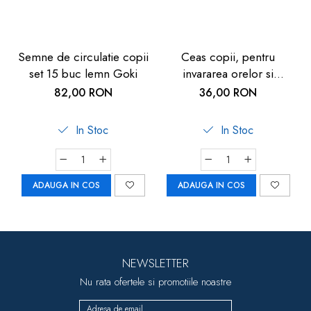
Semne de circulatie copii
Ceas copii, pentru
set 15 buc lemn Goki
invararea orelor si
minutelor, de lemn, 5
82,00 RON
36,00 RON
ani+, Goki
In Stoc
In Stoc
ADAUGA IN COS
ADAUGA IN COS
NEWSLETTER
Nu rata ofertele si promotiile noastre