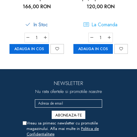
instrument muzical pentru
arici, 1 an+, set 3 buc,
166,00 RON
120,00 RON
copii
Goki
In Stoc
La Comanda
ADAUGA IN COS
ADAUGA IN COS
NEWSLETTER
Nu rata ofertele si promotiile noastre
Vreau sa primesc newsletter cu promotiile
magazinului. Afla mai multe in
Politica de
Confidentialitate