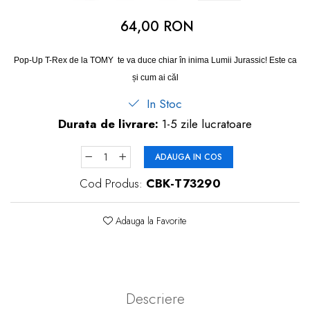
dopuri de urechi
64,00 RON
Produse îngrijire copii
Igiena copii
Pop-Up T-Rex de la TOMY te va duce chiar în inima Lumii Jurassic! Este ca
și cum ai căl
In Stoc
Durata de livrare:
1-5 zile lucratoare
ADAUGA IN COS
Cod Produs:
CBK-T73290
Adauga la Favorite
Descriere