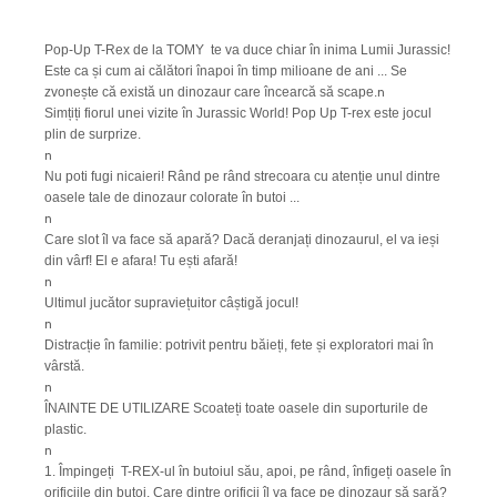
Pop-Up T-Rex de la TOMY te va duce chiar în inima Lumii Jurassic!
Este ca și cum ai călători înapoi în timp milioane de ani ... Se
n
zvonește că există un dinozaur care încearcă să scape.
Simțiți fiorul unei vizite în Jurassic World! Pop Up T-rex este jocul
plin de surprize.
n
Nu poti fugi nicaieri! Rând pe rând strecoara cu atenție unul dintre
oasele tale de dinozaur colorate în butoi ...
n
Care slot îl va face să apară? Dacă deranjați dinozaurul, el va ieși
din vârf! El e afara! Tu ești afară!
n
Ultimul jucător supraviețuitor câștigă jocul!
n
Distracție în familie: potrivit pentru băieți, fete și exploratori mai în
vârstă.
n
ÎNAINTE DE UTILIZARE Scoateți toate oasele din suporturile de
plastic.
n
1. Împingeți T-REX-ul în butoiul său, apoi, pe rând, înfigeți oasele în
orificiile din butoi. Care dintre orificii îl va face pe dinozaur să sară?