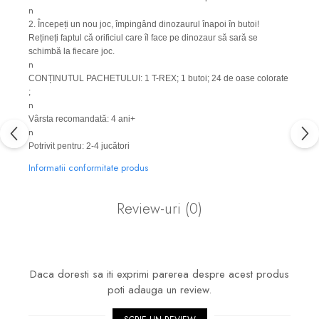
n
2. Începeți un nou joc, împingând dinozaurul înapoi în butoi!
Rețineți faptul că orificiul care îl face pe dinozaur să sară se
schimbă la fiecare joc.
n
CONȚINUTUL PACHETULUI: 1 T-REX; 1 butoi; 24 de oase colorate
;
n
Vârsta recomandată: 4 ani+
n
Potrivit pentru: 2-4 jucători
Informatii conformitate produs
Review-uri
(0)
Daca doresti sa iti exprimi parerea despre acest produs
poti adauga un review.