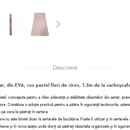
Descriere
ar, din EVA, roz pastel flori de cires, 1.5m de la carboysaf
stel, conceputa pentru a oferi aderență și stabilitate obiectelor din sertar, pre
ra. Constituie o soluție practică pentru a păstra în siguranță tacâmurile, ustens
 pe care le păstrați în sertare.
e nu este limitat doar la sertarele de bucătărie. Poate fi utilizat și în sertarele
 haine și în orice spațiu unde doriți să păstrați obiectele organizate și în siguran