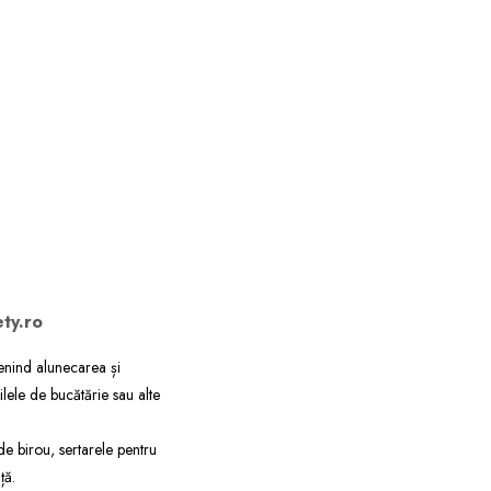
ety.ro
venind alunecarea și
ilele de bucătărie sau alte
 de birou, sertarele pentru
ță.