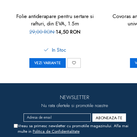
Folie antiderapare pentru sertare si
Covoras an
rafturi, din EVA, 1.5m
univ
29,00 RON
14,50 RON
In Stoc
VEZI VARIANTE
V
NEWSLETTER
Nu rata ofertele si promotiile noastre
Vreau sa primesc newsletter cu promotiile magazinului. Afla mai
multe in
Politica de Confidentialitate