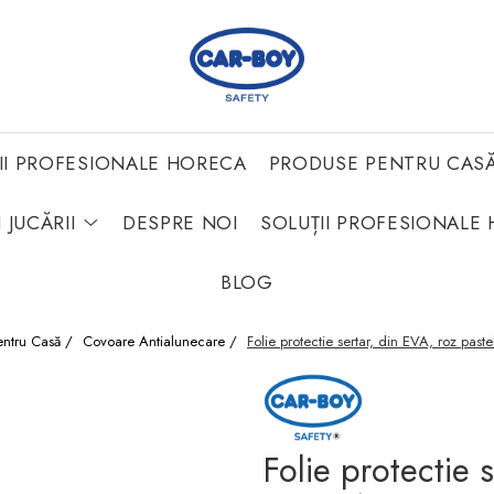
II PROFESIONALE HORECA
PRODUSE PENTRU CAS
 JUCĂRII
DESPRE NOI
SOLUȚII PROFESIONALE 
BLOG
entru Casă /
Covoare Antialunecare /
Folie protectie sertar, din EVA, roz paste
Folie protectie s