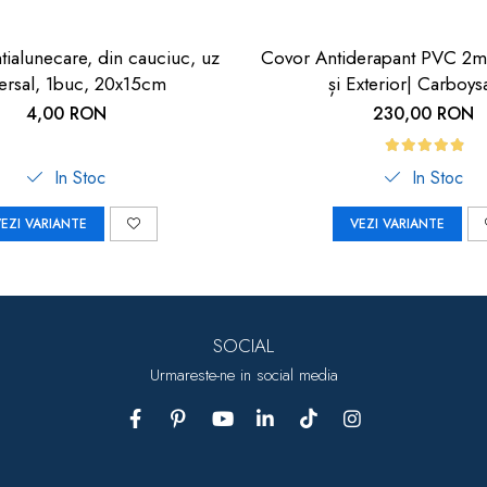
tialunecare, din cauciuc, uz
Covor Antiderapant PVC 2m
ersal, 1buc, 20x15cm
și Exterior| Carboys
4,00 RON
230,00 RON
In Stoc
In Stoc
EZI VARIANTE
VEZI VARIANTE
SOCIAL
Urmareste-ne in social media