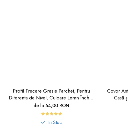
Profil Trecere Gresie Parchet, Pentru
Covor Ant
Diferenta de Nivel, Culoare Lemn Închis,
Casă ș
Autoadeziv, 90cm
de la 54,00 RON
In Stoc