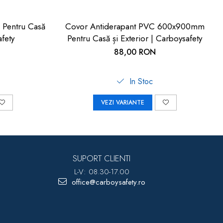
 Pentru Casă
Covor Antiderapant PVC 600x900mm
afety
Pentru Casă și Exterior | Carboysafety
88,00 RON
In Stoc
VEZI VARIANTE
SUPORT CLIENTI
L-V: 08.30-17.00
office@carboysafety.ro