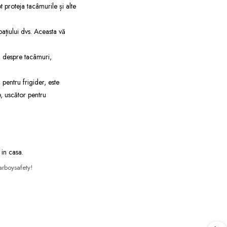
t proteja tacâmurile și alte
pațiului dvs. Aceasta vă
ba despre tacâmuri,
 pentru frigider, este
re, uscător pentru
 in casa.
arboysafety!