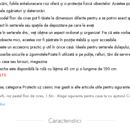
rii, foliile antialunecare roz oferă și o protecție fizică obiectelor. Acestea po
le zgârieturi și deteriorări.
del flori de cires pot fi tăiate la dimensiuni diferite pentru a se potrivi exact s
ect în sertarele sau spațiile de depozitare pe care le aveți.
re în sertarele dvs., veți obține un aspect ordonat și organizat. Fie că este vor
biecte mici, acestea vor fi păstrate în poziție stabilă și ușor accesibile.
ste un accesoriu practic și util în orice casă. Ideala pentru sertarele dulapului,
soarbe socurile si zgomotele.
Poate fi utilizată si pe polițe, rafturi, tăvi de servi
in casa sau birouri, magazine.
schis este disponibilă la rolă cu lăţime 45 cm şi o lungime de 150 cm.
LTD
se, categoria
Protectii uz casnic
mai gasiti si alte articole utile pentru siguranta
EVA, roz pastel flori de cires, 1.5m - Alege siguranta pentru casa ta cu ajutorul C
odus
Caracteristici