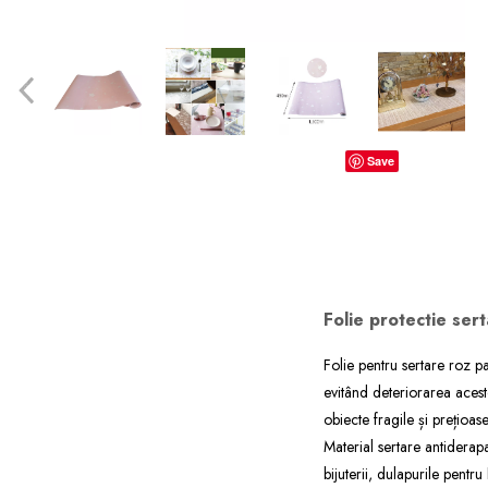
dopuri de urechi
Produse îngrijire copii
Igiena copii
Save
Folie protectie sert
Folie pentru sertare roz pa
evitând deteriorarea acesto
obiecte fragile și prețioase
Material sertare antiderapar
bijuterii, dulapurile pentru