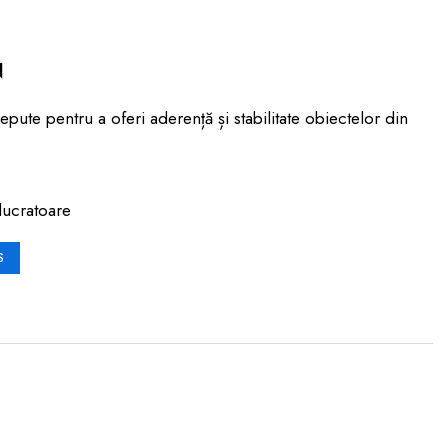
N
pute pentru a oferi aderență și stabilitate obiectelor din
lucratoare
S