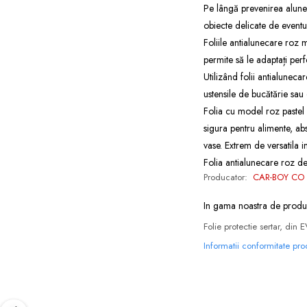
Pe lângă prevenirea alunecă
obiecte delicate de eventua
Foliile antialunecare roz mo
permite să le adaptați perf
Utilizând folii antialuneca
ustensile de bucătărie sau o
Folia cu model roz pastel e
sigura pentru alimente, ab
vase. Extrem de versatila 
Folia antialunecare roz de
Producator:
CAR-BOY CO 
In gama noastra de produ
Folie protectie sertar, din 
Informatii conformitate pr