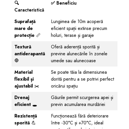
🔍
✅ Beneficiu
Caracteristică
Suprafață
Lungimea de 10m acoperă
mare de
eficient spații extinse precum
protecție
📏
holuri, terase și garaje
Textură
Oferă aderență sporită și
antiderapantă
previne alunecările în zonele
🛑
umede sau alunecoase
Material
Se poate tăia la dimensiunea
flexibil și
dorită pentru a se potrivi perfect
ajustabil
✂️
oricărui spațiu
Drenaj
Găurile permit scurgerea apei și
eficient
🕳️
previn acumularea murdăriei
Rezistență
Funcționează fără deteriorare
sporită
💪
între -30°C și +70°C, ideal