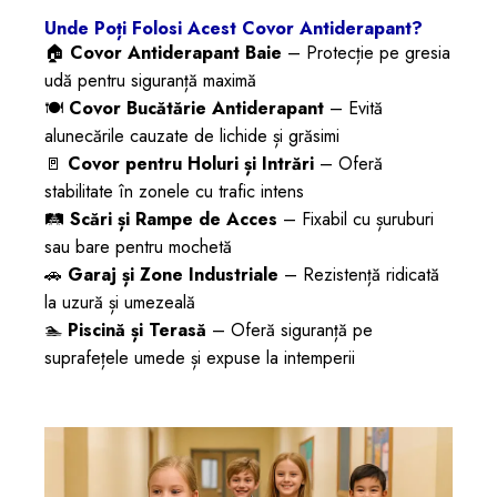
Unde Poți Folosi Acest Covor Antiderapant?
🏠
Covor Antiderapant Baie
– Protecție pe gresia
udă pentru siguranță maximă
🍽️
Covor Bucătărie Antiderapant
– Evită
alunecările cauzate de lichide și grăsimi
🚪
Covor pentru Holuri și Intrări
– Oferă
stabilitate în zonele cu trafic intens
🛤️
Scări și Rampe de Acces
– Fixabil cu șuruburi
sau bare pentru mochetă
🚗
Garaj și Zone Industriale
– Rezistență ridicată
la uzură și umezeală
🏊
Piscină și Terasă
– Oferă siguranță pe
suprafețele umede și expuse la intemperii