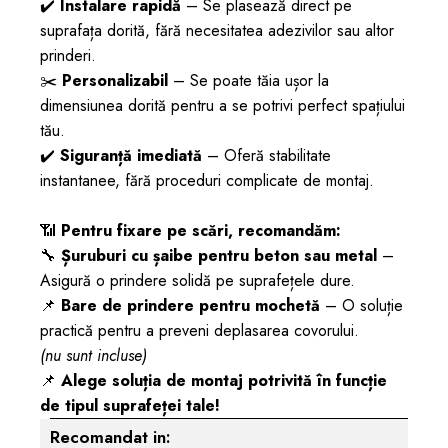
✔️
Instalare rapidă
– Se plasează direct pe
suprafața dorită, fără necesitatea adezivilor sau altor
prinderi.
✂️
Personalizabil
– Se poate tăia ușor la
dimensiunea dorită pentru a se potrivi perfect spațiului
tău.
Previous
Next
✔️
Siguranță imediată
– Oferă stabilitate
instantanee, fără proceduri complicate de montaj.
📶
Pentru fixare pe scări, recomandăm:
🔧
Șuruburi cu șaibe pentru beton sau metal
–
Asigură o prindere solidă pe suprafețele dure.
📌
Bare de prindere pentru mochetă
– O soluție
practică pentru a preveni deplasarea covorului.
(nu sunt incluse)
📌
Alege soluția de montaj potrivită în funcție
de tipul suprafeței tale!
Recomandat in: