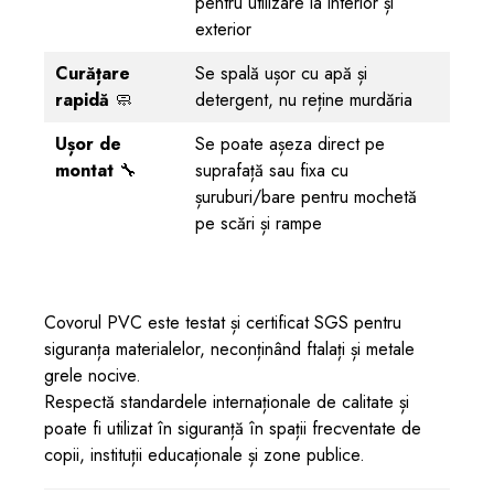
pentru utilizare la interior și
exterior
Curățare
Se spală ușor cu apă și
rapidă
🧼
detergent, nu reține murdăria
Ușor de
Se poate așeza direct pe
montat
🔧
suprafață sau fixa cu
șuruburi/bare pentru mochetă
pe scări și rampe
Covorul PVC este testat și certificat SGS pentru
siguranța materialelor, neconținând ftalați și metale
grele nocive.
Respectă standardele internaționale de calitate și
poate fi utilizat în siguranță în spații frecventate de
copii, instituții educaționale și zone publice.