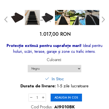
dopuri de urechi
Produse îngrijire copii
Igiena copii
1.017,00 RON
Protecție extinsă pentru suprafețe mari!
Ideal pentru
holuri, scări, terase, garaje și zone cu trafic intens.
Culoare
:
In Stoc
Durata de livrare:
1-5 zile lucratoare
ADAUGA IN COS
Cod Produs:
AI9010BK