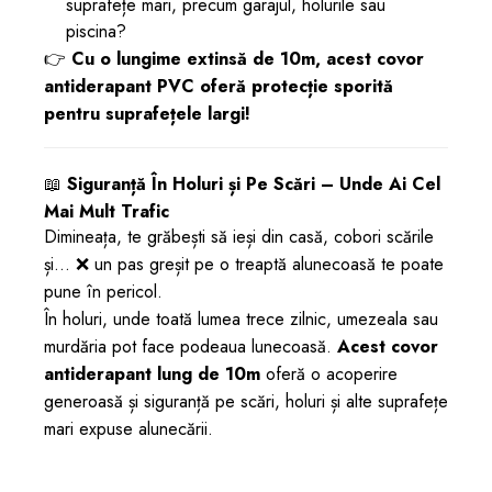
suprafețe mari, precum garajul, holurile sau
piscina?
👉
Cu o lungime extinsă de 10m, acest covor
antiderapant PVC oferă protecție sporită
pentru suprafețele largi!
📖
Siguranță În Holuri și Pe Scări – Unde Ai Cel
Mai Mult Trafic
Dimineața, te grăbești să ieși din casă, cobori scările
și... ❌ un pas greșit pe o treaptă alunecoasă te poate
pune în pericol.
În holuri, unde toată lumea trece zilnic, umezeala sau
murdăria pot face podeaua lunecoasă.
Acest covor
antiderapant lung de 10m
oferă o acoperire
generoasă și siguranță pe scări, holuri și alte suprafețe
mari expuse alunecării.