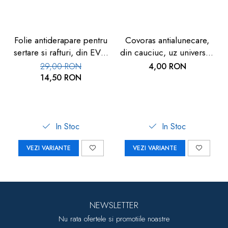
Folie antiderapare pentru
Covoras antialunecare,
sertare si rafturi, din EVA,
din cauciuc, uz universal,
1.5m
1buc, 20x15cm
29,00 RON
4,00 RON
14,50 RON
In Stoc
In Stoc
VEZI VARIANTE
VEZI VARIANTE
NEWSLETTER
Nu rata ofertele si promotiile noastre