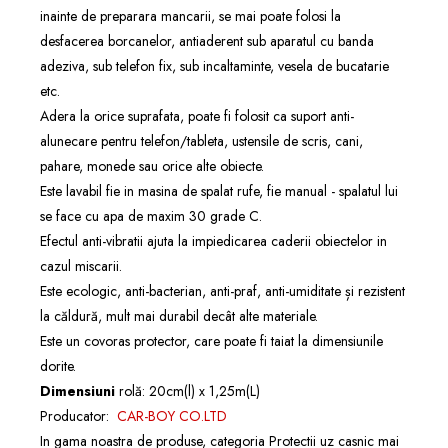
inainte de preparara mancarii, se mai poate folosi la
desfacerea borcanelor, antiaderent sub aparatul cu banda
adeziva, sub telefon fix, sub incaltaminte, vesela de bucatarie
etc.
Adera la orice suprafata, poate fi folosit ca suport anti-
alunecare pentru telefon/tableta, ustensile de scris, cani,
pahare, monede sau orice alte obiecte.
Este lavabil fie in masina de spalat rufe, fie manual - spalatul lui
se face cu apa de maxim 30 grade C.
Efectul anti-vibratii ajuta la impiedicarea caderii obiectelor in
cazul miscarii.
Este ecologic, anti-bacterian, anti-praf, anti-umiditate și rezistent
la căldură, mult mai durabil decât alte materiale.
Este un covoras protector, care poate fi taiat la dimensiunile
dorite.
Dimensiuni
rolă: 20cm(l) x 1,25m(L)
Producator:
CAR-BOY CO.LTD
In gama noastra de produse, categoria
Protectii uz casnic
mai