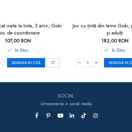
at inele la tinta, 3 ani+, Goki
Joc cu țintă din lemn Goki, 
 Joc de coordonare
și adulți
107,00 RON
182,00 RON
In Stoc
In Stoc
ADAUGA IN COS
ADAUGA IN 
SOCIAL
Urmareste-ne in social media