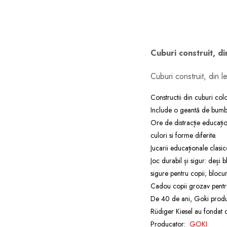
dopuri de urechi
Produse îngrijire copii
Igiena copii
Cuburi construit, d
Cuburi construit, din 
Constructii din cuburi colo
Include o geantă de bumba
Ore de distracție educațio
culori si forme diferite.
Jucarii educaționale clasic
Joc durabil și sigur: deși 
sigure pentru copii; blocur
Cadou copii grozav pentru
De 40 de ani, Goki produce
Rüdiger Kiesel au fondat
Producator:
GOKI