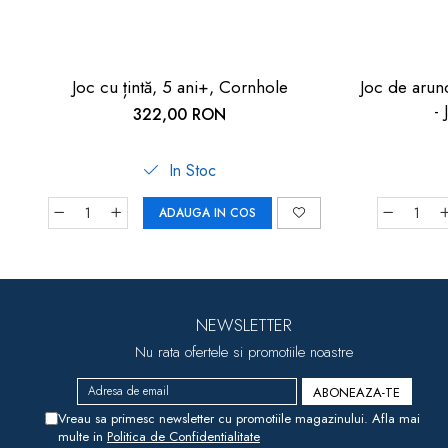
Joc cu țintă, 5 ani+, Cornhole
Joc de arunc
-
322,00 RON
In Stoc
ADAUGA IN COS
NEWSLETTER
Nu rata ofertele si promotiile noastre
Vreau sa primesc newsletter cu promotiile magazinului. Afla mai
multe in
Politica de Confidentialitate