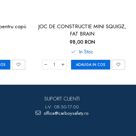
pentru copii
JOC DE CONSTRUCTIE MINI SQUIGZ,
FAT BRAIN
98,00 RON
In Stoc
COS
ADAUGA IN COS
SUPORT CLIENTI
L-V: 08.30-17.00
office@carboysafety.ro