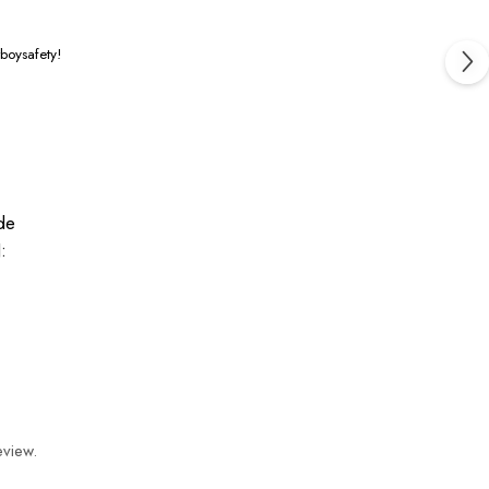
rboysafety!
de
:
eview.