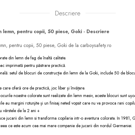
Descriere
in lemn, pentru copii, 50 piese, Goki - Descriere
lemn, pentru copii, 50 piese, Goki de la carboysafety.ro
rate din lemn de fag de înaltă calitate.
c imprimată pentru păstrare practică.
nală: setul de blocuri de construcție din lemn de la Goki, include 50 de bloc
e care oferă ore de practică, joc liber și învățare.
blocurile noastre colorate sunt realizate din lemn masiv, aceste blocuri sunt uș
ile au margini rotunjite și un finisaj neted vopsit care nu va provoca rani copilu
 vârstele de la 2 ani +
 jucarii din lemn si transforma copilaria intr-o aventura colorata. In 1981, G
 ceea ce este acum cea mai mare companie de jucarii din nordul Germaniei.