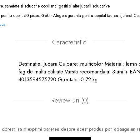
ire, sanatate si educatie copii
mai gasiti si alte
jucarii educative
.
 pentru copii, 50 piese, Goki - Alege siguranta pentru copilul tau cu ajutorul Ca
odus
Caracteristici
Destinatie: Jucarii Culoare: multicolor Material: lemn 
fag de inalta calitate Varsta recomandata: 3 ani + EAN
4013594575720 Greutate: 0.72 kg
Review-uri
(0)
doresti sa iti exprimi parerea despre acest produs poti adauga un r