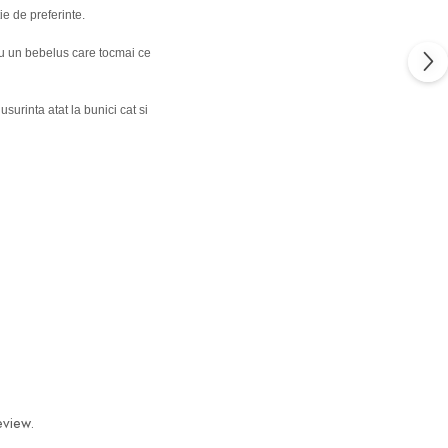
ie de preferinte.
u un bebelus care tocmai ce
urinta atat la bunici cat si
eview.