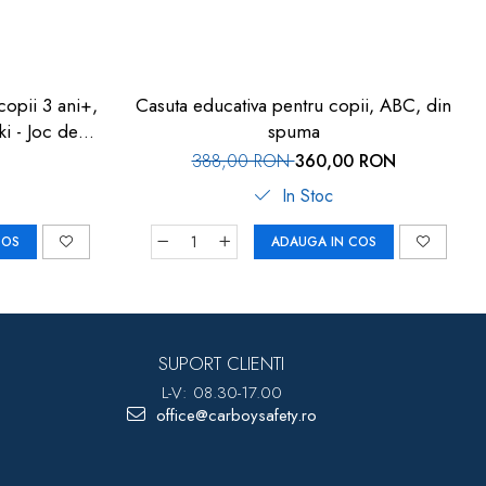
copii 3 ani+,
Casuta educativa pentru copii, ABC, din
i - Joc de
spuma
388,00 RON
360,00 RON
In Stoc
COS
ADAUGA IN COS
SUPORT CLIENTI
L-V: 08.30-17.00
office@carboysafety.ro