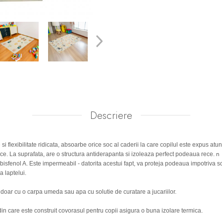
Descriere
i flexibilitate ridicata, absoarbe orice soc al caderii la care copilul este expus atu
n
ce. La suprafata, are o structura antiderapanta si izoleaza perfect podeaua rece.
bisfenol A. Este impermeabil - datorita acestui fapt, va proteja podeaua impotriva s
a laptelui.
 doar cu o carpa umeda sau apa cu solutie de curatare a jucariilor.
in care este construit covorasul pentru copii asigura o buna izolare termica.