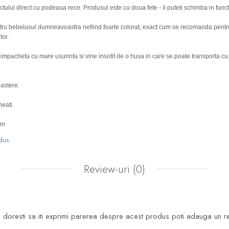
tului direct cu podeaua rece. Produsul este cu doua fete - il puteti schimba in funct
ntru bebelusul dumneavoastra nefiind foarte colorat, exact cum se recomanda pentr
tor.
acheta cu mare usurinta si vine insotit de o husa in care se poate transporta cu us
nastere.
heati.
cm
odus
Review-uri
(0)
doresti sa iti exprimi parerea despre acest produs poti adauga un r