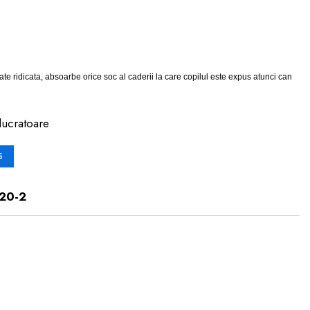
tate ridicata, absoarbe orice soc al caderii la care copilul este expus atunci can
lucratoare
S
20-2