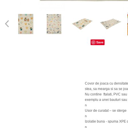
dopuri de urechi
Produse îngrijire copii
Igiena copii
Save
Covor de joaca cu densitate s
stea, sa mearga si sa se joa
Nu contine ftalati, PVC sau 
exemplu a unei bauturi sau 
n
Usor de curatat – se sterge
n
Izolatie buna - spuma XPE d
n