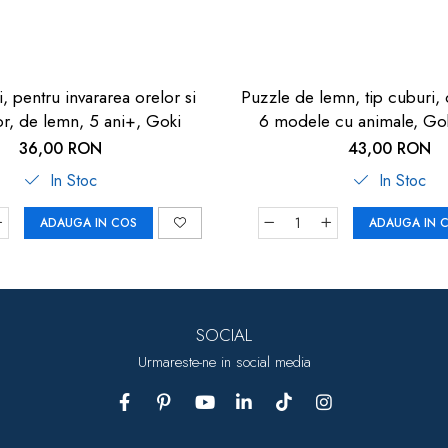
, pentru invararea orelor si
Puzzle de lemn, tip cuburi, 
or, de lemn, 5 ani+, Goki
6 modele cu animale, Gok
indemanare
36,00 RON
43,00 RON
In Stoc
In Stoc
ADAUGA IN COS
ADAUGA IN 
SOCIAL
Urmareste-ne in social media