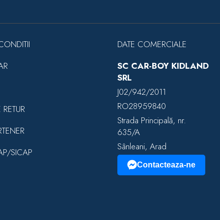
CONDITII
DATE COMERCIALE
AR
SC CAR-BOY KIDLAND
SRL
J02/942/2011
RO28959840
E RETUR
Strada Principală, nr.
RTENER
635/A
Sânleani, Arad
EAP/SICAP
Contacteaza-ne