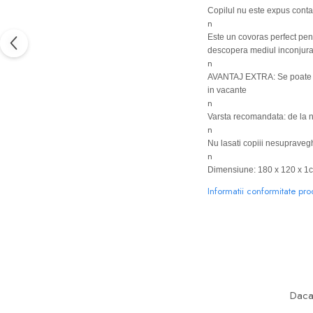
Copilul nu este expus contac
n
Este un covoras perfect pe
descopera mediul inconjura
n
AVANTAJ EXTRA: Se poate imp
in vacante
n
Varsta recomandata: de la 
n
Nu lasati copiii nesupraveg
n
Dimensiune: 180 x 120 x 1
Informatii conformitate pr
Daca 