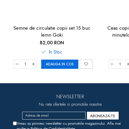
Semne de circulatie copii set 15 buc
Ceas copii
lemn Goki
minutel
82,00 RON
In Stoc
ADAUGA IN COS
NEWSLETTER
Nu rata ofertele si promotiile noastre
Vreau sa primesc newsletter cu promotiile magazinului. Afla mai
multe in
Politica de Confidentialitate