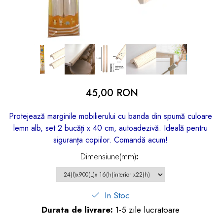
dopuri de urechi
Produse îngrijire copii
Igiena copii
45,00 RON
Protejează marginile mobilierului cu banda din spumă culoare
lemn alb, set 2 bucăți x 40 cm, autoadezivă. Ideală pentru
siguranța copiilor. Comandă acum!
Dimensiune(mm)
:
In Stoc
Durata de livrare:
1-5 zile lucratoare