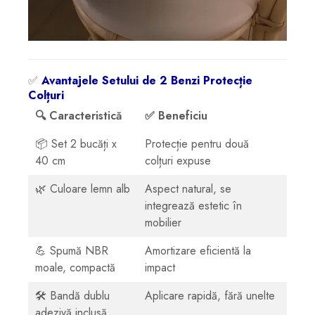
✅
Avantajele Setului de 2 Benzi Protecție
Colțuri
🔍 Caracteristică
✅ Beneficiu
📦 Set 2 bucăți x
Protecție pentru două
40 cm
colțuri expuse
🌿 Culoare lemn alb
Aspect natural, se
integrează estetic în
mobilier
💪 Spumă NBR
Amortizare eficientă la
moale, compactă
impact
🛠️ Bandă dublu
Aplicare rapidă, fără unelte
adezivă inclusă