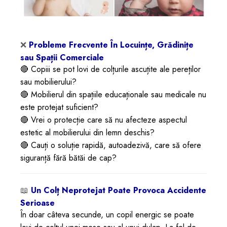
❌
Probleme Frecvente În Locuințe, Grădinițe
sau Spații Comerciale
🔴 Copiii se pot lovi de colțurile ascuțite ale pereților
sau mobilierului?
🔴 Mobilierul din spațiile educaționale sau medicale nu
este protejat suficient?
🔴 Vrei o protecție care să nu afecteze aspectul
estetic al mobilierului din lemn deschis?
🔴 Cauți o soluție rapidă, autoadezivă, care să ofere
siguranță fără bătăi de cap?
📖
Un Colț Neprotejat Poate Provoca Accidente
Serioase
În doar câteva secunde, un copil energic se poate