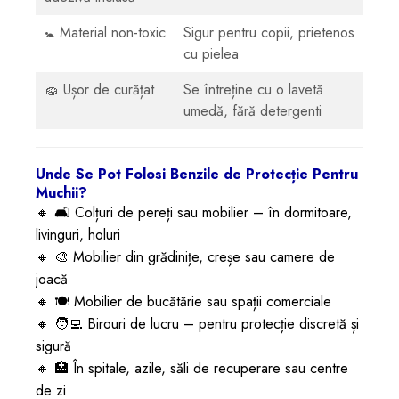
🚼 Material non-toxic
Sigur pentru copii, prietenos
cu pielea
🧽 Ușor de curățat
Se întreține cu o lavetă
umedă, fără detergenti
Unde Se Pot Folosi Benzile de Protecție Pentru
Muchii?
🔸 🛋️ Colțuri de pereți sau mobilier – în dormitoare,
livinguri, holuri
🔸 🎨 Mobilier din grădinițe, creșe sau camere de
joacă
🔸 🍽️ Mobilier de bucătărie sau spații comerciale
🔸 🧑‍💻 Birouri de lucru – pentru protecție discretă și
sigură
🔸 🏥 În spitale, azile, săli de recuperare sau centre
de zi