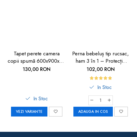
Tapet perete camera
Perna bebeluș tip rucsac,
copii spumă 600x900x9 -
ham 3 în 1 – Protecție
Siguranță copii
cap și spate cu design
130,00 RON
102,00 RON
avion
In Stoc
In Stoc
VEZI VARIANTE
ADAUGA IN COS