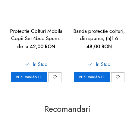
Protectie Colturi Mobila
Banda protectie colturi,
Copii Set 4buc Spuma
din spuma, (h)1.6
Lemn Alb | Carboysafety
cmx40cm, , set 2 buc,
de la 42,00 RON
48,00 RON
culoarea lemnului
In Stoc
In Stoc
VEZI VARIANTE
VEZI VARIANTE
Recomandari