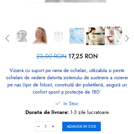
dopuri de urechi
Produse îngrijire copii
Igiena copii
23,00 RON
17,25 RON
Viziera cu suport pe rama de ochelari, utilizabila si peste
ochelarii de vedere datorita sistemului de sustinere a vizierei
pe nas.Ușor de folosit, construită din polietilenă, asigură un
confort sporit și protecție de 180º.
In Stoc
Durata de livrare:
1-3 zile lucratoare
ADAUGA IN COS