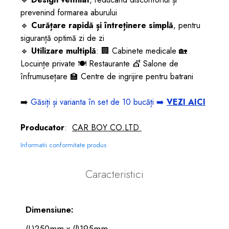
prevenind formarea aburului
🔹
Curățare rapidă și întreținere simplă
, pentru
siguranță optimă zi de zi
🔹
Utilizare multiplă
: 🏢 Cabinete medicale 🏡
Locuințe private 🍽️ Restaurante 💇 Salone de
înfrumusețare 🏫 Centre de ingrijire pentru batrani
➡️
Găsiți și varianta în set de 10 bucăți ➡️
VEZI AICI
Producator
:
CAR BOY CO.LTD
Informatii conformitate produs
Caracteristici
Dimensiune:
(L)250mm x (l)195mm