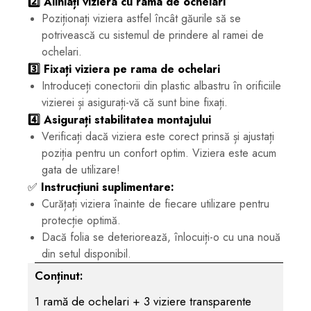
2️⃣ Aliniați viziera cu rama de ochelari
Poziționați viziera astfel încât găurile să se
potrivească cu sistemul de prindere al ramei de
ochelari.
3️⃣ Fixați viziera pe rama de ochelari
Introduceți conectorii din plastic albastru în orificiile
vizierei și asigurați-vă că sunt bine fixați.
4️⃣ Asigurați stabilitatea montajului
Verificați dacă viziera este corect prinsă și ajustați
poziția pentru un confort optim. Viziera este acum
gata de utilizare!
✅
Instrucțiuni suplimentare:
Curățați viziera înainte de fiecare utilizare pentru
protecție optimă.
Dacă folia se deteriorează, înlocuiți-o cu una nouă
din setul disponibil.
Conținut:
1 ramă de ochelari + 3 viziere transparente