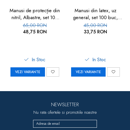
Manusi de protecție din
Manusi din latex, uz
nitril, Albastre, set 100
general, set 100 buc,
buc
Albe
65,00 RON
45,00 RON
48,75 RON
33,75 RON
In Stoc
In Stoc
VEZI VARIANTE
VEZI VARIANTE
NEWSLETTER
Nu rata ofertele si promotiile noastre