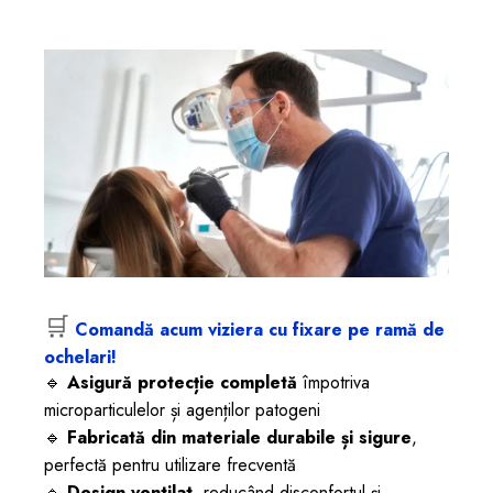
🛒
Comandă acum viziera cu fixare pe ramă de
ochelari!
🔹
Asigură protecție completă
împotriva
microparticulelor și agenților patogeni
🔹
Fabricată din materiale durabile și sigure
,
perfectă pentru utilizare frecventă
🔹
Design ventilat
, reducând disconfortul și