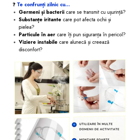
❓
Te confrunți zilnic cu…
Germeni și bacterii
care se transmit cu ușurință?
Substanțe iritante
care pot afecta ochii și
pielea?
Particule în aer
care îți pun siguranța în pericol?
Viziere instabile
care alunecă și creează
disconfort?