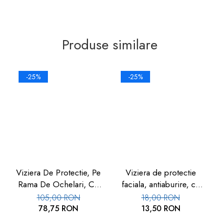
Produse similare
-25%
-25%
Viziera De Protectie, Pe
Viziera de protectie
Rama De Ochelari, Cu
faciala, antiaburire, cu
Folie De Protectie
burete si elastic, set 3
105,00 RON
18,00 RON
Inlocuibila, Set 10 Buc,
buc, FM-05
78,75 RON
13,50 RON