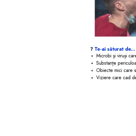
❓
Te-ai săturat de...
Microbi și viruși c
Substanțe periculoa
Obiecte mici care sa
Viziere care cad d