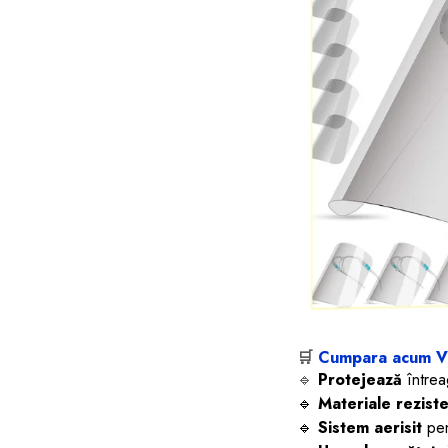
🛒
Cumpara acum Viz
🔹
Protejează
întreag
🔹
Materiale reziste
🔹
Sistem aerisit
pen