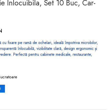
ie Inlocuibila, Set 10 Buc, Car-
N
lă cu fixare pe ramă de ochelari, ideală împotriva microbilor,
transparentă înlocuibilă, vizibilitate clară, design ergonomic și
 vedere. Perfectă pentru cabinete medicale, restaurante,
lucratoare
S