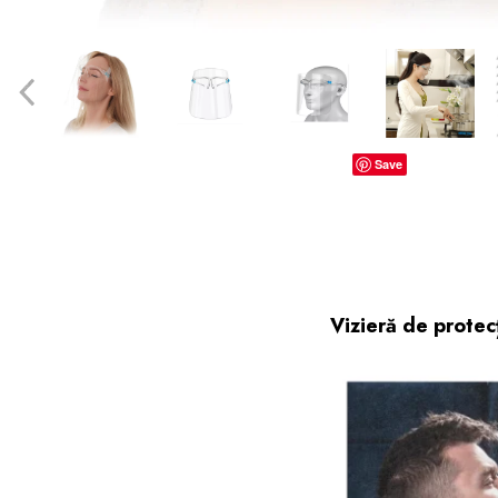
dopuri de urechi
Produse îngrijire copii
Igiena copii
Save
Vizieră de protecț