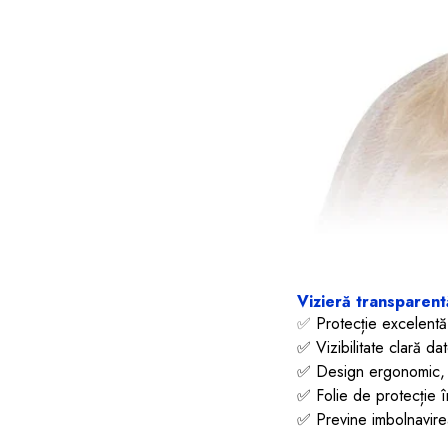
Vizieră transparentă
✅
Protecție excelentă î
✅ Vizibilitate clară dat
✅ Design ergonomic, u
✅ Folie de protecție în
✅ Previne imbolnavire