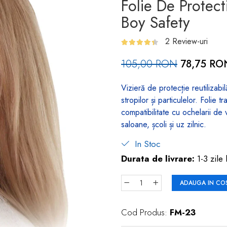
Folie De Protect
Boy Safety
2 Review-uri
105,00 RON
78,75 RO
Vizieră de protecție reutilizabi
stropilor și particulelor. Folie 
compatibilitate cu ochelarii de
saloane, școli și uz zilnic.
In Stoc
Durata de livrare:
1-3 zile 
ADAUGA IN CO
Cod Produs:
FM-23