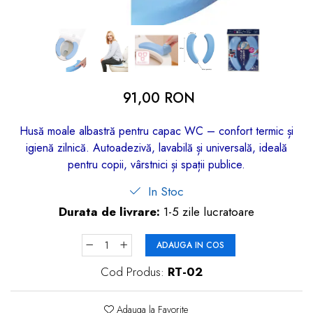
dopuri de urechi
Produse îngrijire copii
Igiena copii
91,00 RON
Husă moale albastră pentru capac WC – confort termic și
igienă zilnică. Autoadezivă, lavabilă și universală, ideală
pentru copii, vârstnici și spații publice.
In Stoc
Durata de livrare:
1-5 zile lucratoare
ADAUGA IN COS
Cod Produs:
RT-02
Adauga la Favorite