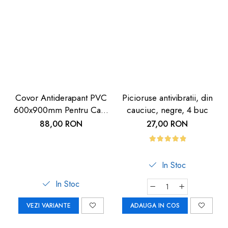
Covor Antiderapant PVC
Picioruse antivibratii, din
600x900mm Pentru Casă
cauciuc, negre, 4 buc
și Exterior | Carboysafety
88,00 RON
27,00 RON
In Stoc
In Stoc
VEZI VARIANTE
ADAUGA IN COS