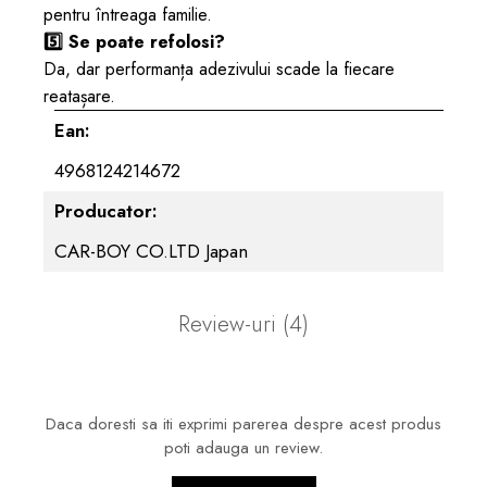
pentru întreaga familie.
5️⃣ Se poate refolosi?
Da, dar performanța adezivului scade la fiecare
reatașare.
Ean:
4968124214672
Producator:
CAR-BOY CO.LTD Japan
Review-uri
(4)
Daca doresti sa iti exprimi parerea despre acest produs
poti adauga un review.