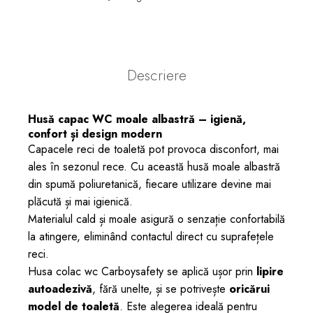
Descriere
Husă capac WC moale albastră – igienă,
confort și design modern
Capacele reci de toaletă pot provoca disconfort, mai
ales în sezonul rece. Cu această husă moale albastră
din spumă poliuretanică, fiecare utilizare devine mai
plăcută și mai igienică.
Materialul cald și moale asigură o senzație confortabilă
la atingere, eliminând contactul direct cu suprafețele
reci.
Husa colac wc Carboysafety se aplică ușor prin
lipire
autoadezivă
, fără unelte, și se potrivește
oricărui
model de toaletă
. Este alegerea ideală pentru