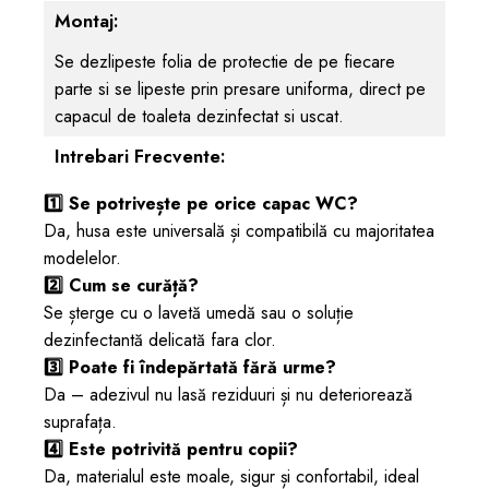
Montaj:
Se dezlipeste folia de protectie de pe fiecare
parte si se lipeste prin presare uniforma, direct pe
capacul de toaleta dezinfectat si uscat.
Intrebari Frecvente:
1️⃣ Se potrivește pe orice capac WC?
Da, husa este universală și compatibilă cu majoritatea
modelelor.
2️⃣ Cum se curăță?
Se șterge cu o lavetă umedă sau o soluție
dezinfectantă delicată fara clor.
3️⃣ Poate fi îndepărtată fără urme?
Da – adezivul nu lasă reziduuri și nu deteriorează
suprafața.
4️⃣ Este potrivită pentru copii?
Da, materialul este moale, sigur și confortabil, ideal