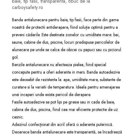
baie, tip fasii, transparenta, 6buc de la
carboysafety.ro
Banda antialunecare pentru baie, tip fasii, face parte din gama
noastră de protectii antiderapare, fiind soluția optimă pentru a
preveni căderile. Este destinata zonelor cu umiditate mare: bai,
saune, cabine de dus, piscine, locuri predispuse pericolelor de
alunecare pe unde se calca de obicei cu papuci sau cu piciorul
gol.
Benzile antialunecare nu afecteaza pielea, fiind special
concepute pentru a oferi aderenta in mers. Banda autoadeziva
este deosebit de rezistenta la: apa, umiditate mare, substante de
curatare si la variatii de temperatura. Ideala pentru amenajarea
unei incaperi unde exista pericol de derapare.
Fasiile autoadezive se pot lipi pe gresie sau in cada de baie,
cabina de dus, piscina, fiind cea mai eficienta protectie de uz
casnic.
Adezivul confecționat din acril oferă o aderenta puternică.
Deoarece banda antialunecare este transparentă, se încadrează