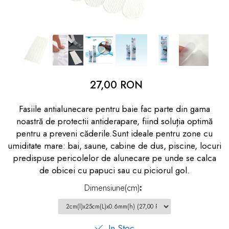
dopuri de urechi
Produse îngrijire copii
Igiena copii
27,00 RON
Fasiile antialunecare pentru baie fac parte din gama
noastră de protectii antiderapare, fiind soluția optimă
pentru a preveni căderile.Sunt ideale pentru zone cu
umiditate mare: bai, saune, cabine de dus, piscine, locuri
predispuse pericolelor de alunecare pe unde se calca
de obicei cu papuci sau cu piciorul gol.
Dimensiune(cm)
:
In Stoc