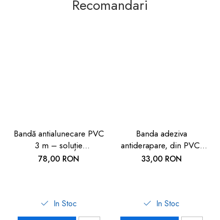
Recomandari
Bandă antialunecare PVC
Banda adeziva
3 m – soluție
antiderapare, din PVC,
profesională anti-
pentru interior, 2m
78,00 RON
33,00 RON
alunecare
In Stoc
In Stoc