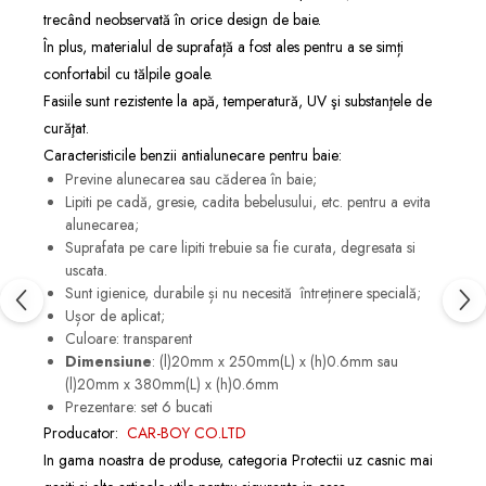
trecând neobservată în orice design de baie.
În plus, materialul de suprafață a fost ales pentru a se simți
confortabil cu tălpile goale.
Fasiile sunt rezistente la apă, temperatură, UV şi substanţele de
curăţat.
Caracteristicile benzii antialunecare pentru baie:
Previne alunecarea sau căderea în baie;
Lipiti pe cadă, gresie, cadita bebelusului, etc. pentru a evita
alunecarea;
Suprafata pe care lipiti trebuie sa fie curata, degresata si
uscata.
Sunt igienice, durabile și nu necesită întreținere specială;
Ușor de aplicat;
Culoare: transparent
Dimensiune
: (l)20mm x 250mm(L) x (h)0.6mm sau
(l)20mm x 380mm(L) x (h)0.6mm
Prezentare: set 6 bucati
Producator:
CAR-BOY CO.LTD
In gama noastra de produse, categoria
Protectii uz casnic
mai