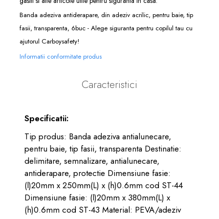
gasiti si alte articole utile pentru siguranta in casa.
Banda adeziva antiderapare, din adeziv acrilic, pentru baie, tip
fasii, transparenta, 6buc - Alege siguranta pentru copilul tau cu
ajutorul Carboysafety!
Informatii conformitate produs
Caracteristici
Specificatii:
Tip produs: Banda adeziva antialunecare,
pentru baie, tip fasii, transparenta Destinatie:
delimitare, semnalizare, antialunecare,
antiderapare, protectie Dimensiune fasie:
(l)20mm x 250mm(L) x (h)0.6mm cod ST-44
Dimensiune fasie: (l)20mm x 380mm(L) x
(h)0.6mm cod ST-43 Material: PEVA/adeziv