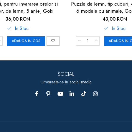
, pentru invararea orelor si
Puzzle de lemn, tip cuburi, 
or, de lemn, 5 ani+, Goki
6 modele cu animale, Gok
indemanare
36,00 RON
43,00 RON
In Stoc
In Stoc
ADAUGA IN COS
ADAUGA IN 
SOCIAL
Urmareste-ne in social media