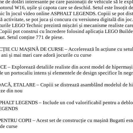
e de dotări interesante pe care pasionații de vehicule să le e
torul W16, ușile și capota care se deschid. Setul este însoțit de
c în jocul video online ASPHALT LEGENDS. Copiii se pot distra
 activitate, se pot juca și concura cu versiunea digitală din joc
eturile LEGO Technic prezintă mișcări și mecanisme realiste car
. Copiii pot construi cu încredere folosind aplicația LEGO Builde
at. Setul conține 771 de piese.
E CU MAȘINĂ DE CURSE – Accelerează în acțiune cu setul L
 9 ani și mai mari care adoră jocurile cu curse
 Explorează detaliile realiste din acest model de hipermașină
de un portocaliu intens și elementele de design specifice în neg
, ETALARE – Copiii se distrează asamblând modelul de hiperm
eze din nou
T LEGENDS – Include un cod valorificabil pentru a debloca 
LEGENDS
U COPII – Acest set de construcție cu mașină Bugatti este un c
 de curse