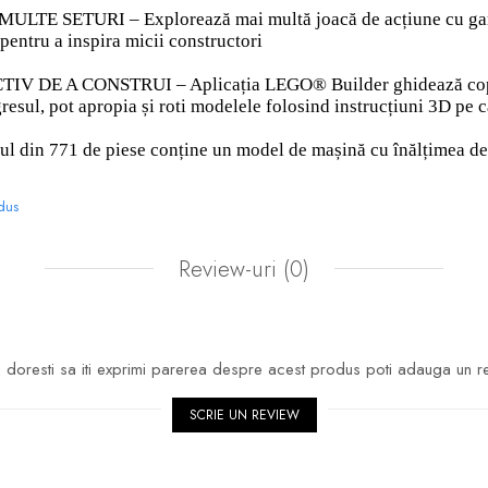
E SETURI – Explorează mai multă joacă de acțiune cu gama d
pentru a inspira micii constructori
DE A CONSTRUI – Aplicația LEGO® Builder ghidează copiii într
resul, pot apropia și roti modelele folosind instrucțiuni 3D pe 
 din 771 de piese conține un model de mașină cu înălțimea de
odus
Review-uri
(0)
doresti sa iti exprimi parerea despre acest produs poti adauga un r
SCRIE UN REVIEW