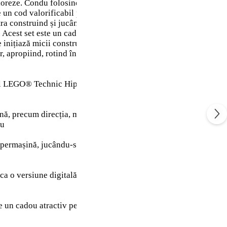
xploreze. Condu folosind butonul de deasupra modelului de hiper
 un cod valorificabil pentru a debloca o versiune digitală a ace
 construind și jucându-se cu modelul lor de vehicul. Apoi, câ
. Acest set este un cadou atractiv pentru copiii care îndrăgesc m
e inițiază micii constructori LEGO în universul ingineriei într-
r, apropiind, rotind în 3D și urmărindu-și progresul cu instrucți
EGO® Technic Hipermașina Bugatti Chiron Pur Sport (42222
, precum direcția, motorul W16, ușile și capota care se deschi
ru
așină, jucându-se cu el, apoi etalându-l până data viitoare
o versiune digitală a acestei mașini LEGO® Technic în jocul
adou atractiv pentru băieții și fetele de 9 ani și mai mari c