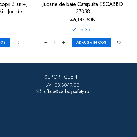
copii 3 ani+,
Jucarie de baie Catapulta ESCABBO
i - Joc de
37038
46,00 RON
In Stoc
COS
ADAUGA IN COS
SUPORT CLIENTI
L-V: 08.30-17.00
office@carboysafety.ro