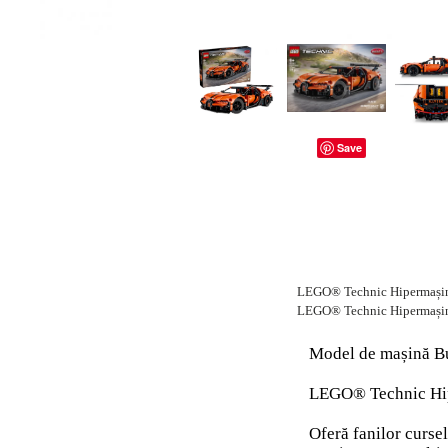
dopuri de urechi
Produse îngrijire copii
Igiena copii
Save
LEGO® Technic Hipermașina
LEGO® Technic Hipermașina
Model de mașină Bug
LEGO® Technic Hip
Oferă fanilor curse