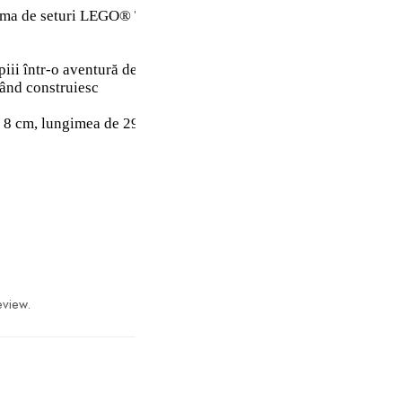
e seturi LEGO® Technic (vândute separat), care include miș
-o aventură de construcție intuitivă, în care pot salva setu
când construiesc
 8 cm, lungimea de 29 cm și lățimea de 13 cm
eview.