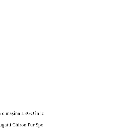
oca o mașină LEGO în jocul video online ASPHALT LEGENDS.
tti Chiron Pur Sport (42222) pentru băieți și fete de 9 ani și 