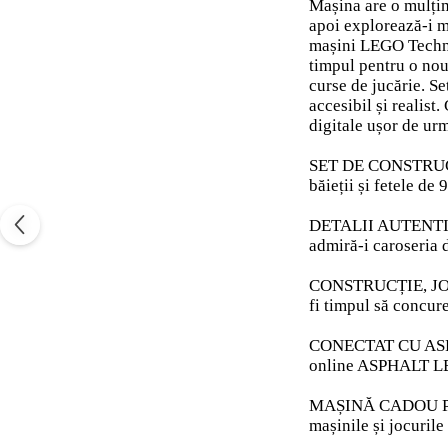
Mașina are o mulțim
apoi explorează-i mo
mașini LEGO Techni
timpul pentru o nouă
curse de jucărie. S
accesibil și realist
digitale ușor de urm
SET DE CONSTRUCȚI
băieții și fetele de
DETALII AUTENTICE –
admiră-i caroseria 
CONSTRUCȚIE, JOACĂ
fi timpul să concur
CONECTAT CU ASPHAL
online ASPHALT 
MAȘINĂ CADOU PENTR
mașinile și jocurile