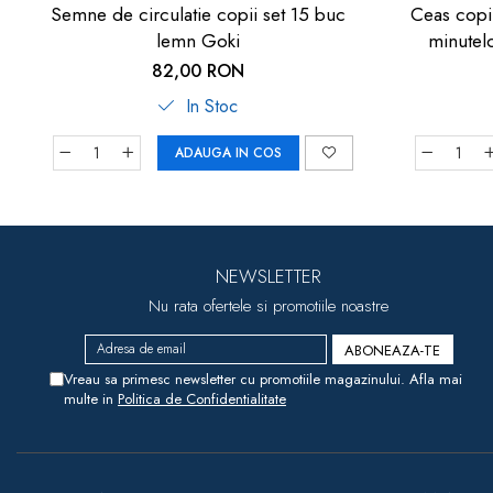
Semne de circulatie copii set 15 buc
Ceas copii
lemn Goki
minutel
82,00 RON
In Stoc
ADAUGA IN COS
NEWSLETTER
Nu rata ofertele si promotiile noastre
Vreau sa primesc newsletter cu promotiile magazinului. Afla mai
multe in
Politica de Confidentialitate