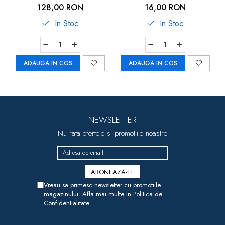
U-Grow
128,00 RON
16,00 RON
In Stoc
In Stoc
ADAUGA IN COS
ADAUGA IN COS
NEWSLETTER
Nu rata ofertele si promotiile noastre
Vreau sa primesc newsletter cu promotiile
magazinului. Afla mai multe in
Politica de
Confidentialitate