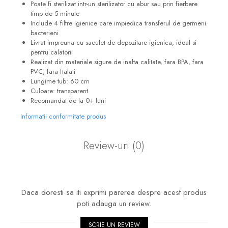
Poate fi sterilizat intr-un sterilizator cu abur sau prin fierbere
timp de 5 minute
Include 4 filtre igienice care impiedica transferul de germeni
bacterieni
Livrat impreuna cu saculet de depozitare igienica, ideal si
pentru calatorii
Realizat din materiale sigure de inalta calitate, fara BPA, fara
PVC, fara ftalati
Lungime tub: 60 cm
Culoare: transparent
Recomandat de la 0+ luni
Informatii conformitate produs
Review-uri
(0)
Daca doresti sa iti exprimi parerea despre acest produs
poti adauga un review.
SCRIE UN REVIEW