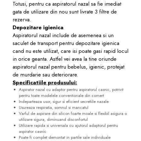
Totusi, pentru ca aspiratorul nazal sa fie imediat
gata de utilizare din nou sunt livrate 3 filtre de
rezerva.
Depozitare igienica
Aspiratorul nazal include de asemenea si un
saculet de transport pentru depozitare igienica
cand nu este utilizat, care isi poate gasi rapid locul
in orice geanta. Astfel vei avea la tine oriunde
aspiratorul nazal pentru bebelus, igienic, protejat
de murdarie sau deteriorare.
Specificatiile produsului:
Aspirator nazal cu adaptor pentru aspiratorul casnic, potrivit
pentru toate modelele conventionale din comert
Indeparteaza usor, sigur si eficient secretiile nazale
Usureaza respiratia, somnul si mancatul
Varful de aspirare din silicon foarte moale si flexibil asigura o
utilizare sigura, diminuand disconfortul
Utilizare rapida si universala cu ajutorul adaptorul pentru
aspirator casnic
Poate fi complet demontat in partile sale individuale