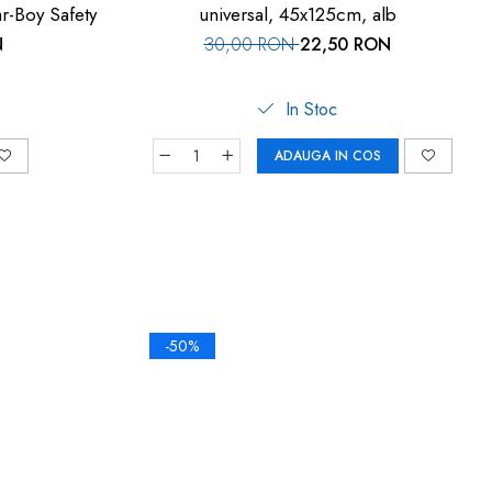
ar-Boy Safety
universal, 45x125cm, alb
N
30,00 RON
22,50 RON
In Stoc
ADAUGA IN COS
-50%