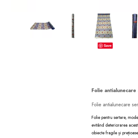
dopuri de urechi
Produse îngrijire copii
Igiena copii
Save
Folie antialunecare
Folie antialunecare se
Folie pentru sertare, model
evitând deteriorarea acesto
obiecte fragile și prețioase