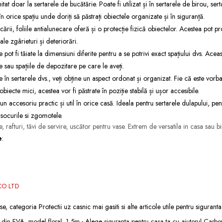
itat doar la sertarele de bucătărie. Poate fi utilizat și în sertarele de birou, serta
în orice spațiu unde doriți să păstrați obiectele organizate și în siguranță.
rii, foliile antialunecare oferă și o protecție fizică obiectelor. Acestea pot pro
le zgârieturi și deteriorări.
e pot fi tăiate la dimensiuni diferite pentru a se potrivi exact spațiului dvs. Acea
le sau spațiile de depozitare pe care le aveți.
re în sertarele dvs., veți obține un aspect ordonat și organizat. Fie că este vor
biecte mici, acestea vor fi păstrate în poziție stabilă și ușor accesibile.
un accesoriu practic și util în orice casă. Ideala pentru sertarele dulapului, pent
socurile si zgomotele.
ițe, rafturi, tăvi de servire, uscător pentru vase. Extrem de versatila in casa sau 
e
:
CO LTD
se, categoria
Protectii uz casnic
mai gasiti si alte articole utile pentru siguranta
, din EVA, model floral, 1.5m -
Alege siguranta pentru casa ta cu ajutorul Carbo