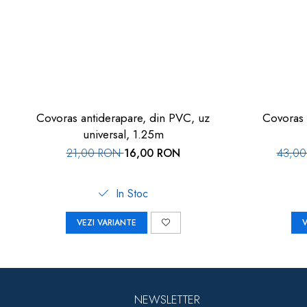
Covoras antiderapare, din PVC, uz
Covoras 
universal, 1.25m
21,00 RON
16,00 RON
43,0
In Stoc
VEZI VARIANTE
V
NEWSLETTER