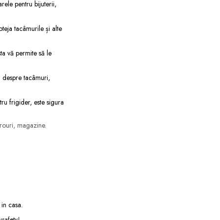
rele pentru bijuterii,
teja tacâmurile și alte
sta vă permite să le
ba despre tacâmuri,
ru frigider, este sigura
birouri, magazine.
 in casa.
ysafety!