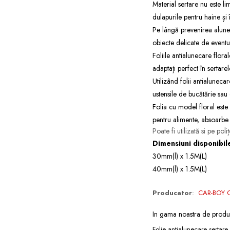
Material sertare nu este lim
dulapurile pentru haine și 
Pe lângă prevenirea alunecă
obiecte delicate de eventua
Foliile antialunecare floral
adaptați perfect în sertare
Utilizând folii antialuneca
ustensile de bucătărie sau o
Folia cu model floral este 
pentru alimente, absoarbe 
Poate fi utilizată si pe pol
Dimensiuni disponibil
30mm(l) x 1.5M(L)
40mm(l) x 1.5M(L)
Producator
:
CAR-BOY 
In gama noastra de produ
Folie antialunecare sertare