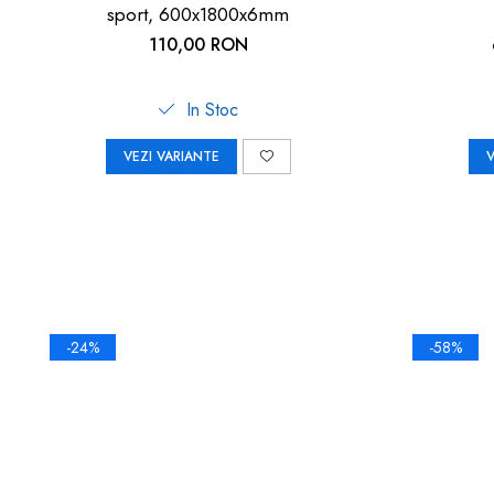
sport, 600x1800x6mm
110,00 RON
In Stoc
VEZI VARIANTE
V
-24%
-58%