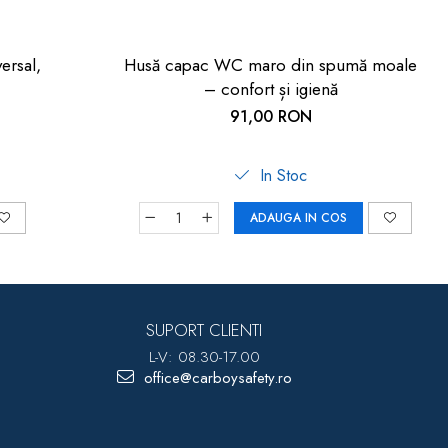
ersal,
Husă capac WC maro din spumă moale
– confort și igienă
91,00 RON
In Stoc
ADAUGA IN COS
SUPORT CLIENTI
L-V: 08.30-17.00
office@carboysafety.ro