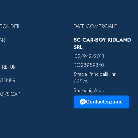
CONDITII
DATE COMERCIALE
AR
SC CAR-BOY KIDLAND
SRL
J02/942/2011
RO28959840
E RETUR
Strada Principală, nr.
RTENER
635/A
Sânleani, Arad
EAP/SICAP
Contacteaza-ne