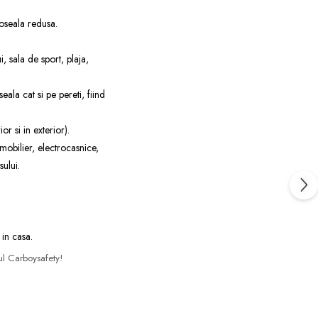
boseala redusa.
, sala de sport, plaja,
ala cat si pe pereti, fiind
or si in exterior).
 mobilier, electrocasnice,
sului.
 in casa.
l Carboysafety!