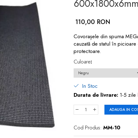
600x1800x6m
110,00 RON
Covorașele din spuma MEGA r
cauzată de statul în picioare
protectoare.
Culoare
:
In Stoc
Durata de livrare:
1-5 zile 
ADAUGA IN CO
Cod Produs:
MM-10