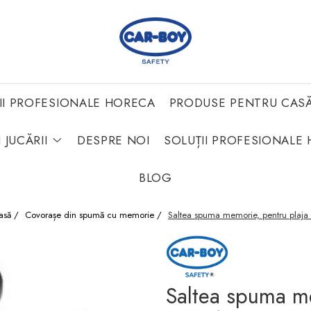
II PROFESIONALE HORECA
PRODUSE PENTRU CAS
 JUCĂRII
DESPRE NOI
SOLUȚII PROFESIONALE 
BLOG
Casă /
Covorașe din spumă cu memorie /
Saltea spuma memorie, pentru plaj
Saltea spuma me