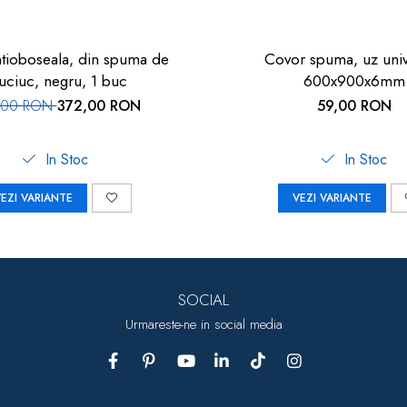
tioboseala, din spuma de
Covor spuma, uz univ
uciuc, negru, 1 buc
600x900x6mm
,00 RON
372,00 RON
59,00 RON
In Stoc
In Stoc
EZI VARIANTE
VEZI VARIANTE
SOCIAL
Urmareste-ne in social media