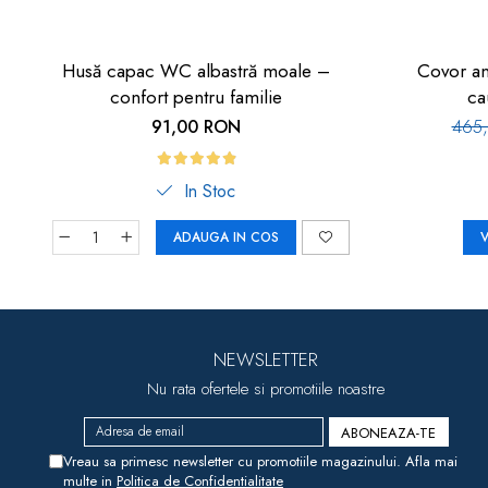
Husă capac WC albastră moale –
Covor an
confort pentru familie
ca
91,00 RON
465
In Stoc
ADAUGA IN COS
V
NEWSLETTER
Nu rata ofertele si promotiile noastre
Vreau sa primesc newsletter cu promotiile magazinului. Afla mai
multe in
Politica de Confidentialitate