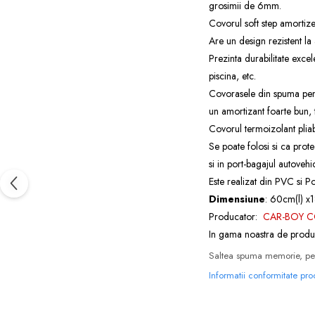
grosimii de 6mm.
Covorul soft step amortize
Are un design rezistent la
Prezinta durabilitate excel
piscina, etc.
Covorasele din spuma pentr
un amortizant foarte bun, t
Covorul termoizolant pliabil
Se poate folosi si ca prote
si in port-bagajul autovehi
Este realizat din PVC si 
Dimensiune
: 60cm(l) x
Producator:
CAR-BOY C
In gama noastra de produ
Saltea spuma memorie, pen
Informatii conformitate pr