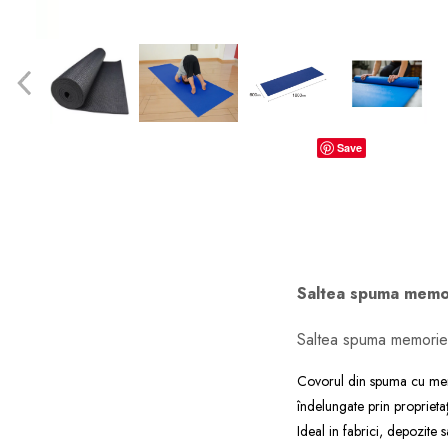
dopuri de urechi
Produse îngrijire copii
Igiena copii
Save
Saltea spuma memor
Saltea spuma memorie,
Covorul din spuma cu memo
îndelungate prin proprieta
Ideal in fabrici, depozite 