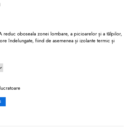
m
educ oboseala zonei lombare, a picioarelor și a tălpilor,
 ore îndelungate, fiind de asemenea și izolante termic și
lucratoare
S