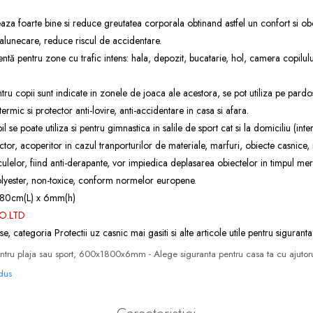
aza foarte bine si reduce greutatea corporala obtinand astfel un confort si o
 alunecare, reduce riscul de accidentare.
entă pentru zone cu trafic intens: hala, depozit, bucatarie, hol, camera copilului
u copii sunt indicate in zonele de joaca ale acestora, se pot utiliza pe pardose
ermic si protector anti-lovire, anti-accidentare in casa si afara.
 se poate utiliza si pentru gimnastica in salile de sport cat si la domiciliu (interi
ctor, acoperitor in cazul tranporturilor de materiale, marfuri, obiecte casnice,
culelor, fiind anti-derapante, vor impiedica deplasarea obiectelor in timpul mer
Polyester, non-toxice, conform normelor europene.
180cm(L) x 6mm(h)
O.LTD
se, categoria
Protectii uz casnic
mai gasiti si alte articole utile pentru siguranta
tru plaja sau sport, 600x1800x6mm - Alege siguranta pentru casa ta cu ajutoru
odus